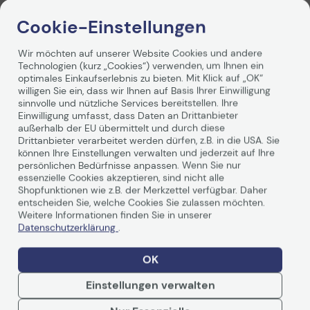
Technik sowie die günstigen Betriebskosten
gewährleisten wirtschaftlichen Geräteeinsatz. OKI´s
Cookie-Einstellungen
speziell entwickeltes und optimal abgestimmtes
Verbrauchsmaterial bietet die Sicherheit maximaler
Wir möchten auf unserer Website Cookies und andere
Leistung und Lebensdauer.
Technologien (kurz „Cookies“) verwenden, um Ihnen ein
optimales Einkaufserlebnis zu bieten. Mit Klick auf „OK“
willigen Sie ein, dass wir Ihnen auf Basis Ihrer Einwilligung
sinnvolle und nützliche Services bereitstellen. Ihre
Einwilligung umfasst, dass Daten an Drittanbieter
außerhalb der EU übermittelt und durch diese
Drittanbieter verarbeitet werden dürfen, z.B. in die USA. Sie
können Ihre Einstellungen verwalten und jederzeit auf Ihre
Technische Daten
persönlichen Bedürfnisse anpassen. Wenn Sie nur
essenzielle Cookies akzeptieren, sind nicht alle
Shopfunktionen wie z.B. der Merkzettel verfügbar. Daher
entscheiden Sie, welche Cookies Sie zulassen möchten.
Allgemein
Weitere Informationen finden Sie in unserer
Datenschutzerklärung
.
Hersteller
OKI
Herst. Art. Nr.
43381905
OK
EAN
5031713031390,
Einstellungen verwalten
5031713031420