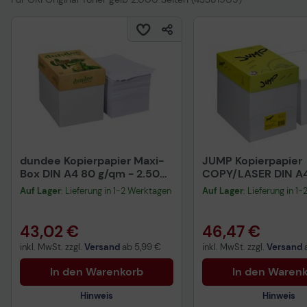
dundee Kopierpapier Maxi-
JUMP Kopierpapier
Box DIN A4 80 g/qm - 2.500
COPY/LASER DIN A4
Blatt
Auf Lager
: Lieferung in 1-2 Werktagen
Auf Lager
: Lieferung in 1
43,02 €
46,47 €
inkl. MwSt. zzgl.
Versand
ab
5,99 €
inkl. MwSt. zzgl.
Versand
In den Warenkorb
In den Waren
Hinweis
Hinweis