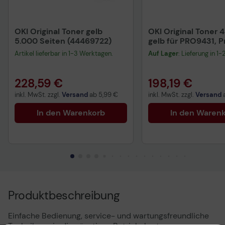
OKI Original Toner gelb
OKI Original Toner
5.000 Seiten (44469722)
gelb für PRO9431, P
PRO9542
Artikel lieferbar in 1-3 Werktagen.
Auf Lager
: Lieferung in 1
228,59 €
198,19 €
inkl. MwSt. zzgl.
Versand
ab
5,99 €
inkl. MwSt. zzgl.
Versand
In den Warenkorb
In den Waren
Produktbeschreibung
Einfache Bedienung, service- und wartungsfreundliche