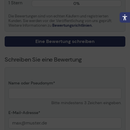
Deckung
1 Stern
0%
Informationen zur Kompatibilität
Die Bewertungen sind von echten Käufern und registrierten
Kunden. Sie werden vor der Veröffentlichung von uns geprüft.
Entwickelt für
OKI C5600dn, 5600n,
Weitere Informationen zu
Bewertungsrichtlinien.
5700dn, 5700n
Eine Bewertung schreiben
Schreiben Sie eine Bewertung
Name oder Pseudonym
Bitte mindestens 3 Zeichen eingeben.
E-Mail-Adresse