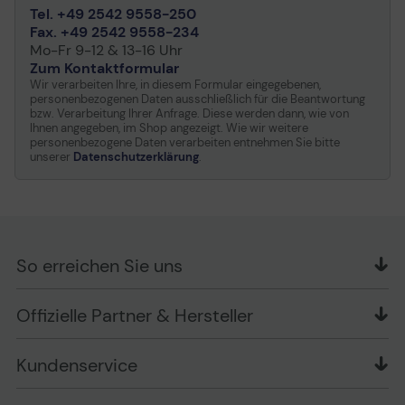
Tel. +49 2542 9558-250
Fax. +49 2542 9558-234
Mo-Fr 9-12 & 13-16 Uhr
Zum Kontaktformular
Wir verarbeiten Ihre, in diesem Formular eingegebenen,
personenbezogenen Daten ausschließlich für die Beantwortung
bzw. Verarbeitung Ihrer Anfrage. Diese werden dann, wie von
Ihnen angegeben, im Shop angezeigt. Wie wir weitere
personenbezogene Daten verarbeiten entnehmen Sie bitte
unserer
Datenschutzerklärung
.
So erreichen Sie uns
OFFICE Partner GmbH
Offizielle Partner & Hersteller
Schlesierring 35
48712 Gescher
Kundenservice
Telefon: +49 (0) 2542 / 9558250
Kontaktformular
Apple im Unternehmen