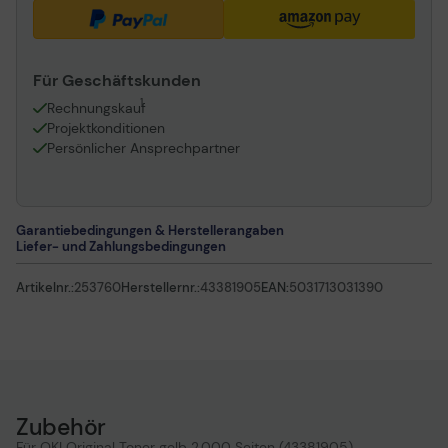
Für Geschäftskunden
1
Rechnungskauf
Projektkonditionen
Persönlicher Ansprechpartner
Garantiebedingungen & Herstellerangaben
Liefer- und Zahlungsbedingungen
Artikelnr.:
253760
Herstellernr.:
43381905
EAN:
5031713031390
Zubehör
Für OKI Original Toner gelb 2.000 Seiten (43381905)