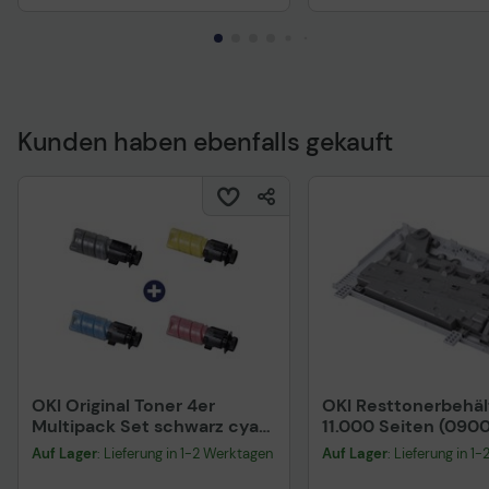
Kunden haben ebenfalls gekauft
OKI Original Toner 4er
OKI Resttonerbehäl
Multipack Set schwarz cyan
11.000 Seiten (090
magenta gelb (09006260
Auf Lager
: Lieferung in 1-2 Werktagen
Auf Lager
: Lieferung in 1
09006261 09006262
09006263)