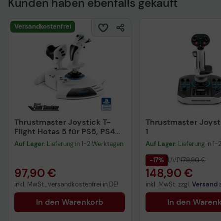
Kunden haben ebenfalls gekauft
Technisches Produkt
Versandkostenfrei
Thrustmaster Joystick T-
Thrustmaster Joyst
Flight Hotas 5 für PS5, PS4
1
und PC
Auf Lager
: Lieferung in 1-2 Werktagen
Auf Lager
: Lieferung in 1
-17%
UVP
179,90 €
97,90 €
148,90 €
inkl. MwSt., versandkostenfrei in DE!
inkl. MwSt. zzgl.
Versand
In den Warenkorb
In den Waren