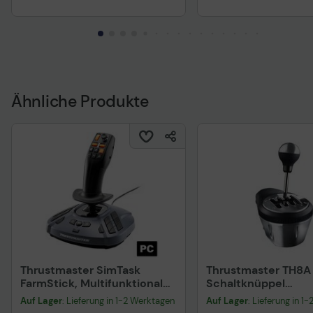
Ähnliche Produkte
Thrustmaster SimTask
Thrustmaster TH8A 
FarmStick, Multifunktionaler
Schaltknüppel
Joystick für Farming - für PC
kabelgebunden - fü
Auf Lager
: Lieferung in 1-2 Werktagen
Auf Lager
: Lieferung in 1
PS3, PS4, XBOX ON