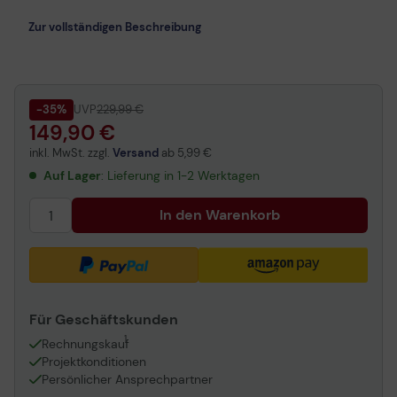
Zur vollständigen Beschreibung
-35%
UVP
229,99 €
149,90 €
inkl. MwSt. zzgl.
Versand
ab
5,99 €
Auf Lager
: Lieferung in 1-2 Werktagen
In den Warenkorb
Für Geschäftskunden
1
Rechnungskauf
Projektkonditionen
Persönlicher Ansprechpartner