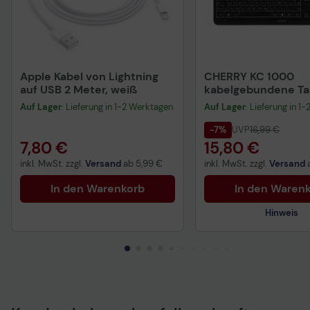
Apple Kabel von Lightning
CHERRY KC 1000
auf USB 2 Meter, weiß
kabelgebundene Tas
QWERTZ DE - schwa
Auf Lager
: Lieferung in 1-2 Werktagen
Auf Lager
: Lieferung in 1
-7%
UVP
16,99 €
7,80 €
15,80 €
inkl. MwSt. zzgl.
Versand
ab
5,99 €
inkl. MwSt. zzgl.
Versand
In den Warenkorb
In den Waren
Hinweis