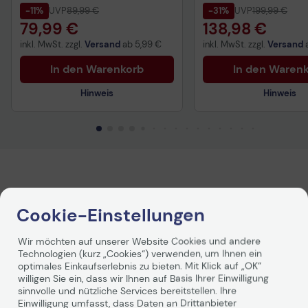
-11%
UVP
89,99 €
-31%
UVP
199,99 €
79,99 €
138,98 €
inkl. MwSt. zzgl.
Versand
ab
5,99 €
inkl. MwSt. zzgl.
Versand
In den Warenkorb
In den Waren
Hinweis
Hinweis
Technisches Produktdatenblatt
Technisches Produkt
Cookie-Einstellungen
Technische Daten
Wir möchten auf unserer Website Cookies und andere
PDF-Datenblatt
Technologien (kurz „Cookies“) verwenden, um Ihnen ein
optimales Einkaufserlebnis zu bieten. Mit Klick auf „OK“
willigen Sie ein, dass wir Ihnen auf Basis Ihrer Einwilligung
Allgemein
sinnvolle und nützliche Services bereitstellen. Ihre
Einwilligung umfasst, dass Daten an Drittanbieter
Hersteller
ThrustMaster