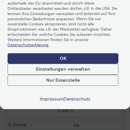
außerhalb der EU übermittelt und durch diese
Herst.Art.Nr.
4060255
Drittanbieter verarbeitet werden dürfen, z.B. in die USA. Sie
können Ihre Einstellungen verwalten und jederzeit auf Ihre
EAN
3362934003302
persönlichen Bedürfnisse anpassen. Wenn Sie nur
essenzielle Cookies akzeptieren, sind nicht alle
Hauptmerkmale
Shopfunktionen wie z.B. der Merkzettel verfügbar. Daher
entscheiden Sie, welche Cookies Sie zulassen möchten.
Produktbeschreibung
ThrustMaster Viper -
Weitere Informationen finden Sie in unserer
Weiterlesen
Datenschutzerklärung
.
Control Panel -
kabelgebunden
OK
Produkttyp
Control Panel
Bewertungen
Anschlusstechnik
Kabelgebunden
Einstellungen verwalten
Anzahl Tasten
32
Nur Essenzielle
Entwickelt für
PC
Zusammenfassung
Allgemein
Impressum
Datenschutz
0
Produkttyp
Control Panel
0 von 5
Anschlusstechnik
Kabelgebunden
5 Sterne
0%
Anzahl Tasten
32