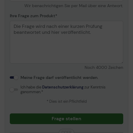
Technologie
Alkalisch
BETRIEBSSYSTEMÜBERGREIFENDE
Wir benachrichtigen Sie per Mail über eine Antwort.
Betriebszeit (bis zu)
36 Monate
KOMPATIBILITÄT
Ihre Frage zum Produkt
Abmessungen & Gewicht (Transport)
Das für mehrere Betriebssysteme konzipierte Layout
funktioniert gleichermaßen gut für Mac und Windows
Transportbreite
39.26 cm
und vereinfacht die Bereitstellung für die IT-Abteilung.
Kompatibel mit allen gängigen Betriebssystemen.
Transporttiefe
23.64 cm
Transporthöhe
4.09 cm
Informationen zur Nachhaltigkeit
Noch
4000
Zeichen
Recyclinganteil des
61 % - recycelter
Meine Frage darf veröffentlicht werden.
Produkts
Kunststoff
Ich habe die
Datenschutzerklärung
zur Kenntnis
genommen.
Umgebungsbedingungen
* Dies ist ein Pflichtfeld
Min Betriebstemperatur
0 °C
Max. Betriebstemperatur
40 °C
Frage stellen
ODER