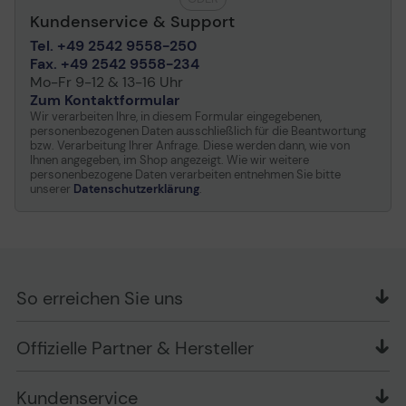
Kundenservice & Support
Tel. +49 2542 9558-250
Fax. +49 2542 9558-234
Mo-Fr 9-12 & 13-16 Uhr
Zum Kontaktformular
Wir verarbeiten Ihre, in diesem Formular eingegebenen,
personenbezogenen Daten ausschließlich für die Beantwortung
bzw. Verarbeitung Ihrer Anfrage. Diese werden dann, wie von
Ihnen angegeben, im Shop angezeigt. Wie wir weitere
personenbezogene Daten verarbeiten entnehmen Sie bitte
unserer
Datenschutzerklärung
.
So erreichen Sie uns
OFFICE Partner GmbH
Offizielle Partner & Hersteller
Schlesierring 35
48712 Gescher
Kundenservice
Telefon: +49 (0) 2542 / 9558250