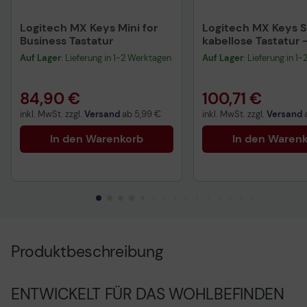
Logitech MX Keys Mini for
Logitech MX Keys S
Business Tastatur
kabellose Tastatur
DE - hellgrau
Auf Lager
: Lieferung in 1-2 Werktagen
Auf Lager
: Lieferung in 1
84,90 €
100,71 €
inkl. MwSt. zzgl.
Versand
ab
5,99 €
inkl. MwSt. zzgl.
Versand
In den Warenkorb
In den Waren
Produktbeschreibung
ENTWICKELT FÜR DAS WOHLBEFINDEN