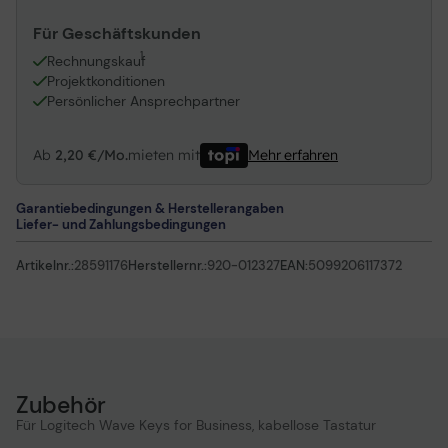
Für Geschäftskunden
1
Rechnungskauf
Projektkonditionen
Persönlicher Ansprechpartner
Ab
2,20 €/Mo.
mieten mit
Mehr erfahren
Garantiebedingungen & Herstellerangaben
Liefer- und Zahlungsbedingungen
Artikelnr.:
28591176
Herstellernr.:
920-012327
EAN:
5099206117372
Zubehör
Für Logitech Wave Keys for Business, kabellose Tastatur