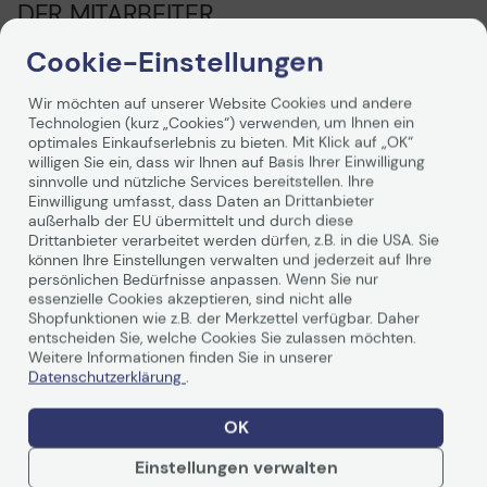
DER MITARBEITER
Cookie-Einstellungen
Unterstützen Sie das Wohlbefinden mit einer
ergonomischen Tastatur, die den Arbeitskomfort der
Mitarbeiter erhöht, ohne die Effizienz zu beeinträchtigen.
Wir möchten auf unserer Website Cookies und andere
Technologien (kurz „Cookies“) verwenden, um Ihnen ein
Das geschwungene Design und die mit Memory Foam
optimales Einkaufserlebnis zu bieten. Mit Klick auf „OK“
gepolsterte Handballenauflage bringen Ihre
willigen Sie ein, dass wir Ihnen auf Basis Ihrer Einwilligung
Handgelenke und Unterarme in eine natürlichere und
Weiterlesen
sinnvolle und nützliche Services bereitstellen. Ihre
entspanntere Position. Das ermöglicht flüssiges und
Einwilligung umfasst, dass Daten an Drittanbieter
einfaches Tippen.
außerhalb der EU übermittelt und durch diese
Drittanbieter verarbeitet werden dürfen, z.B. in die USA. Sie
VON ANWENDERN GETESTET, VON
können Ihre Einstellungen verwalten und jederzeit auf Ihre
persönlichen Bedürfnisse anpassen. Wenn Sie nur
ERGONOMEN EMPFOHLEN
Technische Daten
essenzielle Cookies akzeptieren, sind nicht alle
Shopfunktionen wie z.B. der Merkzettel verfügbar. Daher
Die mit äußerster Sorgfalt entworfene Wave Keys for
entscheiden Sie, welche Cookies Sie zulassen möchten.
Business wurden von Anwendern getestet, in
Weitere Informationen finden Sie in unserer
Allgemein
Datenschutzerklärung
.
Zusammenarbeit mit Logi Ergo Lab wissenschaftlich
entwickelt und von United States Ergonomics zertifiziert.
Hersteller
Logitech
Diese Tastatur ist die nächste Generation der
OK
Ergonomie.
Herst.Art.Nr.
920-012327
Einstellungen verwalten
EAN
5099206117372