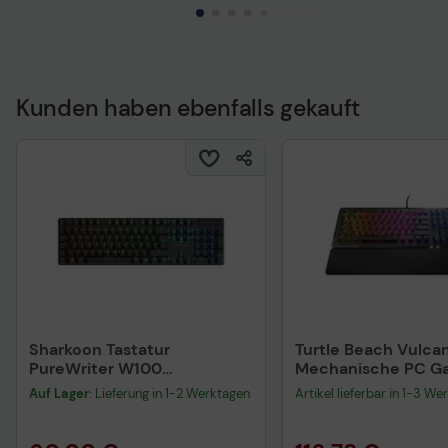
Sicherheitshinweis
Kunden haben ebenfalls gekauft
Druckluftreiniger vorsichtig
verwenden. Vor Gebrauch stets
Etikett und Produktinformationen
lesen.
Sicherheitsdatenblatt
Sharkoon Tastatur
Turtle Beach Vulcan 
PureWriter W100
Mechanische PC G
mechanisch kabelgebunden
Tastatur schwarz
Auf Lager
: Lieferung in 1-2 Werktagen
Artikel lieferbar in 1-3 We
schwarz