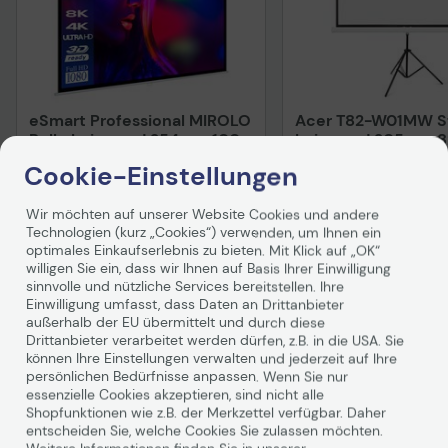
eSmart Professional MIROLO
Acer T82-W01MW St
Rollo Leinwand 254 cm 100
Leinwand 205 cm 82
Zoll
Artikel lieferbar per Spedition in ca.
Cookie-Einstellungen
3-5 Werktagen.
Auf Lager
: Lieferung in 1
Wir möchten auf unserer Website Cookies und andere
-20%
UVP
99,00 €
Technologien (kurz „Cookies“) verwenden, um Ihnen ein
149,98 €
78,73 €
optimales Einkaufserlebnis zu bieten. Mit Klick auf „OK“
inkl. MwSt., versandkostenfrei in DE!
inkl. MwSt. zzgl.
Versand
willigen Sie ein, dass wir Ihnen auf Basis Ihrer Einwilligung
sinnvolle und nützliche Services bereitstellen. Ihre
In den Warenkorb
In den Waren
Einwilligung umfasst, dass Daten an Drittanbieter
außerhalb der EU übermittelt und durch diese
Hinweis
Drittanbieter verarbeitet werden dürfen, z.B. in die USA. Sie
können Ihre Einstellungen verwalten und jederzeit auf Ihre
persönlichen Bedürfnisse anpassen. Wenn Sie nur
essenzielle Cookies akzeptieren, sind nicht alle
Shopfunktionen wie z.B. der Merkzettel verfügbar. Daher
Technisches Produkt
entscheiden Sie, welche Cookies Sie zulassen möchten.
Vorvertragliche Info