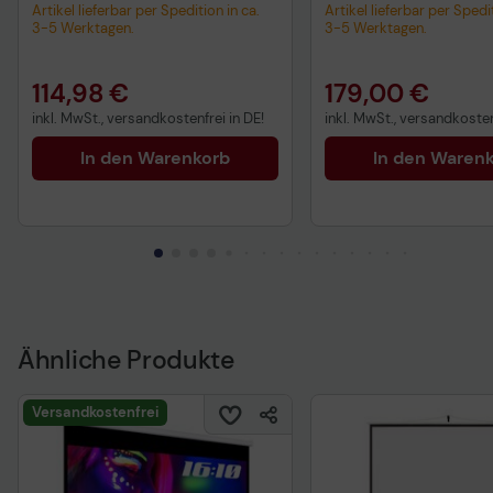
106 Zoll
Artikel lieferbar per Spedition in ca.
Artikel lieferbar per Spedit
3-5 Werktagen.
3-5 Werktagen.
114,98 €
179,00 €
inkl. MwSt., versandkostenfrei in DE!
inkl. MwSt., versandkosten
In den Warenkorb
In den Waren
Ähnliche Produkte
Versandkostenfrei