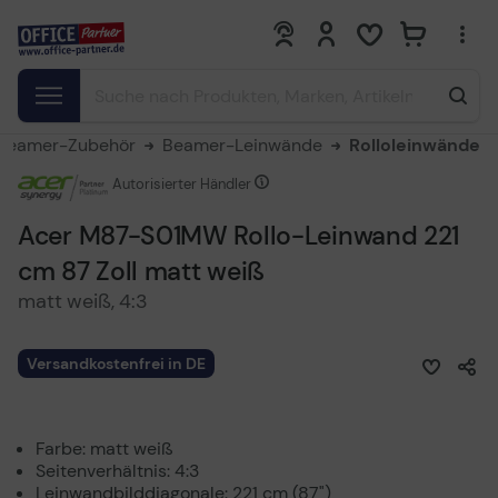
0
0
Beamer-Zubehör
Beamer-Leinwände
Rolloleinwände
Autorisierter Händler
Acer M87-S01MW Rollo-Leinwand 221
cm 87 Zoll matt weiß
matt weiß, 4:3
Versandkostenfrei in DE
Farbe: matt weiß
Seitenverhältnis: 4:3
Leinwandbilddiagonale: 221 cm (87")