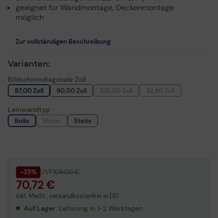
geeignet für Wandmontage, Deckenmontage
möglich
Zur vollständigen Beschreibung
Varianten:
Bildschirmdiagonale Zoll
87,00 Zoll
90,00 Zoll
100,00 Zoll
82,50 Zoll
Leinwandtyp
Rollo
Motor
Stativ
-35%
UVP
109,00 €
70,72 €
inkl. MwSt., versandkostenfrei in DE!
Auf Lager
: Lieferung in 1-2 Werktagen