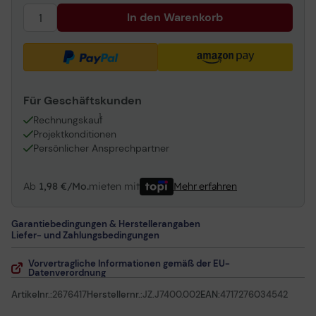
In den Warenkorb
Für Geschäftskunden
1
Rechnungskauf
Projektkonditionen
Persönlicher Ansprechpartner
Ab
1,98 €/Mo.
mieten mit
Mehr erfahren
Garantiebedingungen & Herstellerangaben
Liefer- und Zahlungsbedingungen
Vorvertragliche Informationen gemäß der EU-
Datenverordnung
Artikelnr.:
2676417
Herstellernr.:
JZ.J7400.002
EAN:
4717276034542