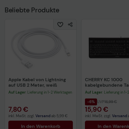
Beliebte Produkte
Apple Kabel von Lightning
CHERRY KC 1000
auf USB 2 Meter, weiß
kabelgebundene Tas
QWERTZ DE - schwa
Auf Lager
: Lieferung in 1-2 Werktagen
Auf Lager
: Lieferung in 1
-6%
UVP
16,99 €
7,80 €
15,90 €
inkl. MwSt. zzgl.
Versand
ab
5,99 €
inkl. MwSt. zzgl.
Versand
In den Warenkorb
In den Waren