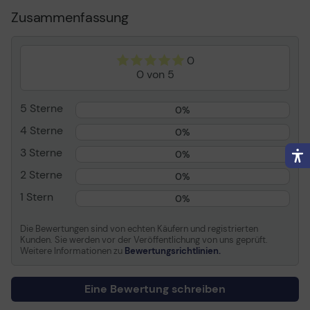
Gewicht
5.5 kg
Zusammenfassung
Farbe
Weiß
0
Informationen zur Kompatibilität
0 von 5
Entwickelt für
Acer H5360
5 Sterne
0%
4 Sterne
0%
3 Sterne
0%
2 Sterne
0%
1 Stern
0%
Die Bewertungen sind von echten Käufern und registrierten
Kunden. Sie werden vor der Veröffentlichung von uns geprüft.
Weitere Informationen zu
Bewertungsrichtlinien.
Eine Bewertung schreiben