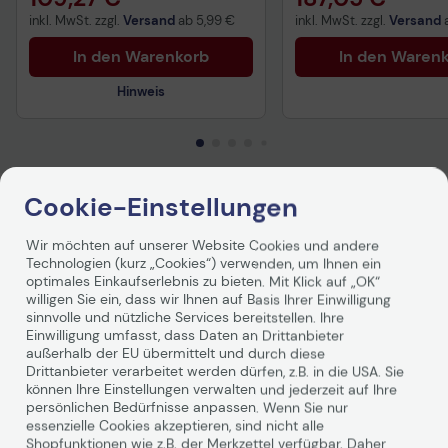
inkl. MwSt. zzgl.
Versand
ab
5,99 €
inkl. MwSt. zzgl.
Versand
In den Warenkorb
In den Waren
Hinweis
Technisches Produktdatenblatt
Cookie-Einstellungen
Vorvertragliche Informationen
Produktbeschreibung
gemäß der EU-
Datenverordnung
Wir möchten auf unserer Website Cookies und andere
Diese exklusiven und einfach zu verwendenden Kabel
Technologien (kurz „Cookies“) verwenden, um Ihnen ein
mit Steckerverriegelung sparen Platz und sorgen für den
optimales Einkaufserlebnis zu bieten. Mit Klick auf „OK“
willigen Sie ein, dass wir Ihnen auf Basis Ihrer Einwilligung
sicheren Anschluss von IT-Geräten an rackmontierte
sinnvolle und nützliche Services bereitstellen. Ihre
PDUs. Die Kabel können mit allen genormten IEC-
Einwilligung umfasst, dass Daten an Drittanbieter
Steckdosen oder -Netzbuchsen verwendet werden;
außerhalb der EU übermittelt und durch diese
lediglich bei Einsatz mit APC Rack-PDUs der AP8000-
Drittanbieter verarbeitet werden dürfen, z.B. in die USA. Sie
Reihe oder IT-Geräten mit entsprechenden integrierten
können Ihre Einstellungen verwalten und jederzeit auf Ihre
Buchsen rastet der Verriegelungsmechanismus ein. Die
persönlichen Bedürfnisse anpassen. Wenn Sie nur
Steckerverriegelung schützt vor dem unbeabsichtigten
essenzielle Cookies akzeptieren, sind nicht alle
Abziehen von Kabeln und damit vor einer Unterbrechung
Shopfunktionen wie z.B. der Merkzettel verfügbar. Daher