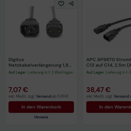
Digitus
APC AP9870 Stromk
Netzkabelverlängerung 1,8m
C13 auf C14, 2.5m 
C13/C14 schwarz
Auf Lager
: Lieferung in 1-2 Werktagen
Auf Lager
: Lieferung in 1
7,07 €
38,47 €
inkl. MwSt. zzgl.
Versand
ab
5,99 €
inkl. MwSt. zzgl.
Versand
In den Warenkorb
In den Waren
Hinweis