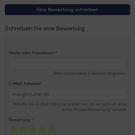
SURtd2200XLIM,
Eine Bewertung schreiben
SYA8K8RMI
Allgemein
Schreiben Sie eine Bewertung
Typ
Stromkabel
Mitgelieferte Anzahl
6
Name oder Pseudonym
Bewertete Stromstärke
16 A
Besonderheiten
Eingerastet
Länge
61 cm
Bitte mindestens 3 Zeichen eingeben.
Farbe
Schwarz
E-Mail-Adresse
Konnektivität
Mithilfe der E-Mail-Adresse prüfen wir, ob es sich um eine
Anschluss
Strom IEC 60320 C19
echte Produktbewertung handelt
Stecker (zweites Ende)
Strom IEC 60320 C20
Bewertung:
Verschiedenes