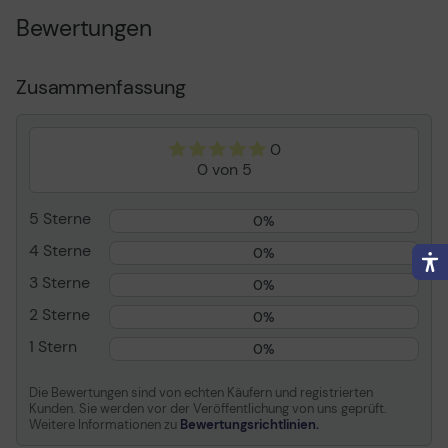
Besonderheiten
Eingerastet
Bewertungen
Länge
61 cm
Anschluss
Strom IEC 60320 C19
Zusammenfassung
Stecker (zweites Ende)
Strom IEC 60320 C20
Mitgelieferte Anzahl
6
Bewertete Stromstärke
16 A
0
0 von 5
Farbe
Schwarz
Entwickelt für
P/N: DLT3000RMI2U,
5 Sterne
0%
SMT2200RMI2UC,
SMX2200HV,
4 Sterne
0%
SMX2200HVNC,
3 Sterne
0%
SMX3000HV,
SMX3000HVNC,
2 Sterne
0%
SMX3000RMHV2UNC,
1 Stern
SRT1500XLI,
0%
SRT2200RMXLI-NC,
SRT2200XLI-KR,
Die Bewertungen sind von echten Käufern und registrierten
SRT3000RMXLI-NC,
Kunden. Sie werden vor der Veröffentlichung von uns geprüft.
Weitere Informationen zu
Bewertungsrichtlinien.
SRT5KRMXLIM,
SRT6KRMXLIM,