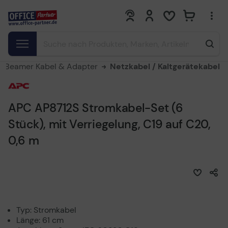
0
0
Beamer Kabel & Adapter
Netzkabel / Kaltgerätekabel
APC AP8712S Stromkabel-Set (6
Stück), mit Verriegelung, C19 auf C20,
0,6 m
Typ: Stromkabel
Länge: 61 cm