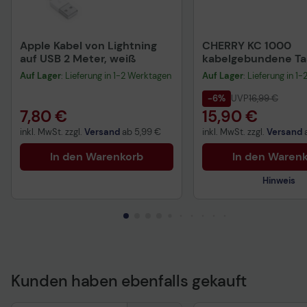
Apple Kabel von Lightning
CHERRY KC 1000
auf USB 2 Meter, weiß
kabelgebundene Tas
QWERTZ DE - schwa
Auf Lager
: Lieferung in 1-2 Werktagen
Auf Lager
: Lieferung in 1
-6%
UVP
16,99 €
7,80 €
15,90 €
inkl. MwSt. zzgl.
Versand
ab
5,99 €
inkl. MwSt. zzgl.
Versand
In den Warenkorb
In den Waren
Hinweis
Kunden haben ebenfalls gekauft
Technisches Produkt