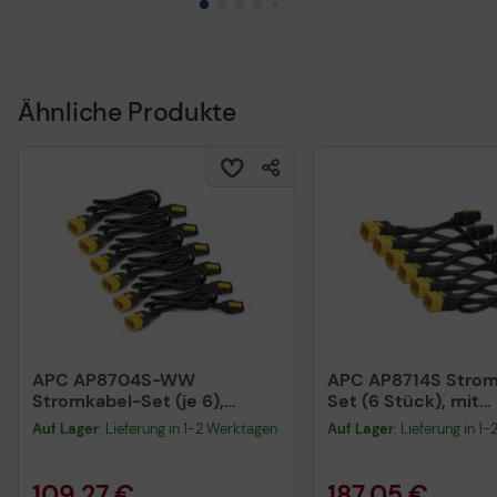
Technisches Produktdatenblatt
Sicherheitsdatenblatt
Ähnliche Produkte
APC AP8704S-WW
APC AP8714S Strom
Stromkabel-Set (je 6),
Set (6 Stück), mit
verriegelbar, C13 auf C14, 1,2
Verriegelung, C19 a
Auf Lager
: Lieferung in 1-2 Werktagen
Auf Lager
: Lieferung in 1
m
1,2 m
109,27 €
187,05 €