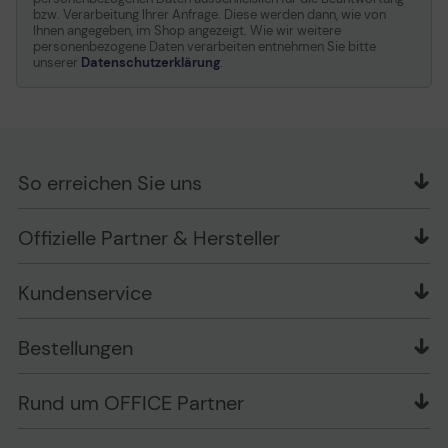
bzw. Verarbeitung Ihrer Anfrage. Diese werden dann, wie von
Ihnen angegeben, im Shop angezeigt. Wie wir weitere
personenbezogene Daten verarbeiten entnehmen Sie bitte
unserer
Datenschutzerklärung
.
So erreichen Sie uns
OFFICE Partner GmbH
Offizielle Partner & Hersteller
Schlesierring 35
48712 Gescher
Kundenservice
Telefon: +49 (0) 2542 / 9558250
Kontaktformular
Apple im Unternehmen
Bestellungen
Bewertungsrichtlinien
Ansprechpartner bei fehlerhafter Ware und Schäden
FAQ
Rückruf-Service
Liefer- und Zahlungsbedingungen
OFFICE Partner Blog
Rund um OFFICE Partner
Versand im Namen Dritter
Wissen mit OP
Zahlungsarten
Produkttests
Über uns
Widerrufsrecht
Markenshops