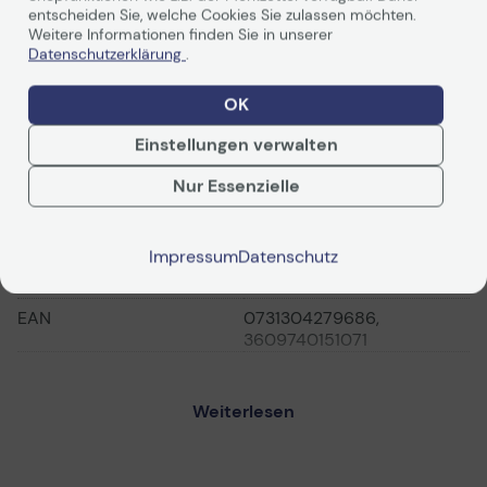
Weiterlesen
der Stromzufuhr.
entscheiden Sie, welche Cookies Sie zulassen möchten.
Weitere Informationen finden Sie in unserer
Datenschutzerklärung
.
OK
Technische Daten
Einstellungen verwalten
Nur Essenzielle
Allgemein
Hersteller
Schneider Electric
Impressum
Datenschutz
Herst. Art. Nr.
AP8712S
EAN
0731304279686,
3609740151071
Hauptmerkmale
Weiterlesen
Produktbeschreibung
APC Stromkabel - 61 cm
Typ
Stromkabel