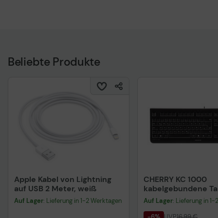
Beliebte Produkte
Apple Kabel von Lightning
CHERRY KC 1000
auf USB 2 Meter, weiß
kabelgebundene Tas
QWERTZ DE - schwa
Auf Lager
: Lieferung in 1-2 Werktagen
Auf Lager
: Lieferung in 1
-6%
UVP
16,99 €