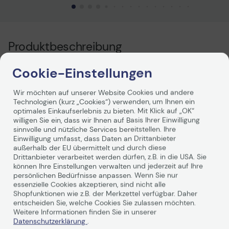
Produktbeschreibung
Cookie-Einstellungen
APC BV650I Easy-UPS 650VA
Unterbrechungsfreie Stromversorgung
Wir möchten auf unserer Website Cookies und andere
Technologien (kurz „Cookies“) verwenden, um Ihnen ein
(AVR, 6 IEC Ausgänge)
optimales Einkaufserlebnis zu bieten. Mit Klick auf „OK“
willigen Sie ein, dass wir Ihnen auf Basis Ihrer Einwilligung
sinnvolle und nützliche Services bereitstellen. Ihre
Flexibles Design für Geräte mit hoher und niedriger
Einwilligung umfasst, dass Daten an Drittanbieter
Leistung. Kann Geräte mit niedrigem Energieverbrauch
außerhalb der EU übermittelt und durch diese
wie Modem, Router oder VOIP Telefone, sowie
Drittanbieter verarbeitet werden dürfen, z.B. in die USA. Sie
leistungsstarke Geräte wie PCs und Spielekonsolen mit
können Ihre Einstellungen verwalten und jederzeit auf Ihre
Weiterlesen
Strom versorgen.
persönlichen Bedürfnisse anpassen. Wenn Sie nur
Merkmale:
essenzielle Cookies akzeptieren, sind nicht alle
maximale Ausgangsleistung 650 VA / 375 W
Shopfunktionen wie z.B. der Merkzettel verfügbar. Daher
entscheiden Sie, welche Cookies Sie zulassen möchten.
Line Interactive Technologie
Weitere Informationen finden Sie in unserer
Automatische Spannungsregulierung (AVR)
Datenschutzerklärung
.
6 x Kaltgeräte-Ausgänge IEC 320 C16 mit Batteriepuffer.
Technische Daten