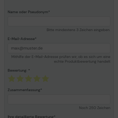
RoHS-Kompatibel
Ja
Zertifizierung
CE
Name oder Pseudonym
Leistung
Bitte mindestens 3 Zeichen eingeben.
UPS-Topologie
Line-Interaktiv
E-Mail-Adresse
Übertragungszeit (Line-
6 ms
Modus in Batterie-
Modus)
Mithilfe der E-Mail-Adresse prüfen wir, ob es sich um eine
Wellenform
Sine
echte Produktbewertung handelt
Geräuschpegel
40 dB
Bewertung:
Akustische Signale
Ja
Akustische Alarm-Modi
Alarm bei Batteriebetrieb,
Zusammenfassung
Warnung bei geringer
Batterie,
Überlastungsalarm
Noch
250
Zeichen
Verpackungsinformation
Ihre detaillierte Bewertung