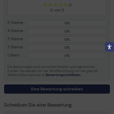
Regulierung der
50/60 Hz
0
Ausgangsfrequenz
0 von 5
Anschlüsse und Schnittstellen
5 Sterne
0%
AC-Steckertypen
C13-Koppler
4 Sterne
0%
Stecker
C14-Koppler
3 Sterne
0%
Kabellänge
1,52 m
2 Sterne
0%
Anzahl AC Anschlüsse
1 AC-Ausgänge
1 Stern
0%
Batterie
Die Bewertungen sind von echten Käufern und registrierten
Kunden. Sie werden vor der Veröffentlichung von uns geprüft.
Akku-/Batterietyp
leakproof
Weitere Informationen zu
Bewertungsrichtlinien.
Batterielebensdauer
5 Jahr(e)
(max. )
Eine Bewertung schreiben
Design
Schreiben Sie eine Bewertung
Produktfarbe
Schwarz