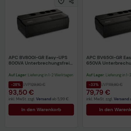
APC BV800I-GR Easy-UPS
APC BV650I-GR Ea
800VA Unterbrechungsfreie
650VA Unterbrechu
Stromversorgung
Stromversorgung
Auf Lager
: Lieferung in 1-2 Werktagen
Auf Lager
: Lieferung in 1
-28%
UVP
129,90 €
-33%
UVP
119,90 €
93,50 €
79,79 €
inkl. MwSt. zzgl.
Versand
ab
5,99 €
inkl. MwSt. zzgl.
Versand
In den Warenkorb
In den Waren