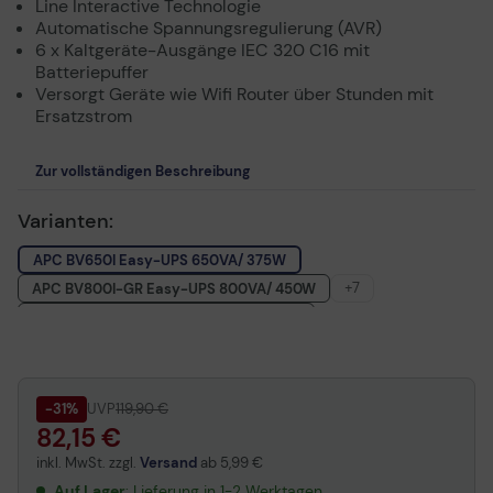
Line Interactive Technologie
Automatische Spannungsregulierung (AVR)
6 x Kaltgeräte-Ausgänge IEC 320 C16 mit
Batteriepuffer
Versorgt Geräte wie Wifi Router über Stunden mit
Ersatzstrom
Zur vollständigen Beschreibung
Varianten:
APC BV650I Easy-UPS 650VA/ 375W
+7
APC BV800I-GR Easy-UPS 800VA/ 450W
APC BV1000I Easy-UPS 1000VA/ 600W
APC BV500I Easy-UPS 500VA/ 300W
APC BV1000I-GR Easy-UPS 1000VA/ 600W
APC BV650I-GR Easy-UPS 650VA/ 375W
-31%
UVP
119,90 €
82,15 €
APC BV500I-GR Easy-UPS 500VA/ 300W
APC BV800I Easy-UPS 800VA/ 450W
inkl. MwSt. zzgl.
Versand
ab
5,99 €
APC Easy-UPS 650VA BV650I-MS
Auf Lager
: Lieferung in 1-2 Werktagen