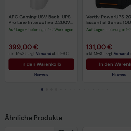
APC Gaming USV Back-UPS
Vertiv PowerUPS 2
Pro Line Interactive 2.200VA
Essential Series 10
1.320W 230V Schuko-
Tower, AC 220-240
Auf Lager
: Lieferung in 1-2 Werktagen
Auf Lager
: Lieferung in 1
Eingang
(PSA6E-1000IT-IEC
399,00 €
131,00 €
inkl. MwSt. zzgl.
Versand
ab
5,99 €
inkl. MwSt. zzgl.
Versand
In den Warenkorb
In den Waren
Hinweis
Hinweis
Technisches Produktdatenblatt
Technisches Produkt
Vorvertragliche Informationen
gemäß der EU-
Datenverordnung
Ähnliche Produkte