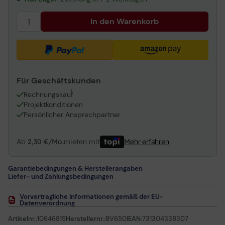
In den Warenkorb
Für Geschäftskunden
1
Rechnungskauf
Projektkonditionen
Persönlicher Ansprechpartner
Ab
2,30 €/Mo.
mieten mit
Mehr erfahren
Garantiebedingungen & Herstellerangaben
Liefer- und Zahlungsbedingungen
Vorvertragliche Informationen gemäß der EU-
Datenverordnung
Artikelnr.:
10646815
Herstellernr.:
BV650I
EAN:
731304338307