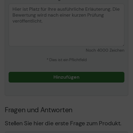
Verpackungsbreite
143 mm
Verpackungstiefe
373 mm
Verpackungshöhe
237 mm
Paketgewicht
4,8 kg
Betriebsbedingungen
Noch
4000
Zeichen
Temperaturbereich in
0 - 40 °C
* Dies ist ein Pflichtfeld
Betrieb
Luftfeuchtigkeit in Betrieb
0 - 90%
Hinzufügen
Gewicht & Abmessungen
Breite
160 mm
Fragen und Antworten
Tiefe
305 mm
Höhe
92 mm
Stellen Sie hier die erste Frage zum Produkt.
Gewicht
4,5 kg