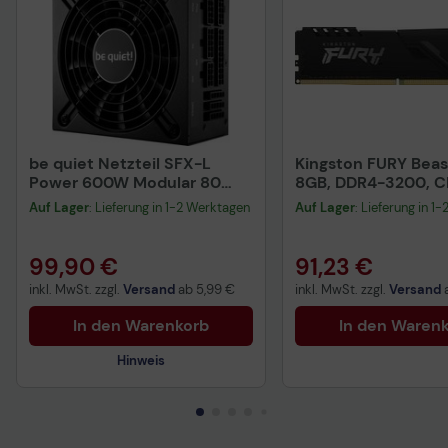
be quiet Netzteil SFX-L
Kingston FURY Bea
Power 600W Modular 80
8GB, DDR4-3200, C
Plus Gold
Auf Lager
: Lieferung in 1-2 Werktagen
Auf Lager
: Lieferung in 1
99,90 €
91,23 €
inkl. MwSt. zzgl.
Versand
ab
5,99 €
inkl. MwSt. zzgl.
Versand
In den Warenkorb
In den Waren
Hinweis
Technisches Produktdatenblatt