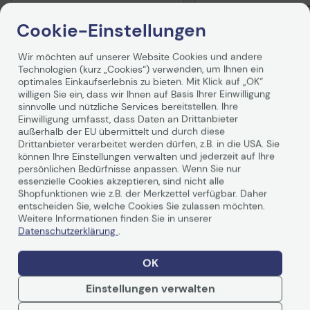
Mainboard
PLUS WIFI Mainboa
Cookie-Einstellungen
Auf Lager
: Lieferung in 1-2 Werktagen
Auf Lager
: Lieferung in 1
-38%
UVP
289,00 €
Wir möchten auf unserer Website Cookies und andere
669,66 €
179,90 €
Technologien (kurz „Cookies“) verwenden, um Ihnen ein
optimales Einkaufserlebnis zu bieten. Mit Klick auf „OK“
inkl. MwSt. zzgl.
Versand
ab
5,99 €
inkl. MwSt. zzgl.
Versand
willigen Sie ein, dass wir Ihnen auf Basis Ihrer Einwilligung
In den Warenkorb
In den Waren
sinnvolle und nützliche Services bereitstellen. Ihre
Einwilligung umfasst, dass Daten an Drittanbieter
außerhalb der EU übermittelt und durch diese
Drittanbieter verarbeitet werden dürfen, z.B. in die USA. Sie
können Ihre Einstellungen verwalten und jederzeit auf Ihre
persönlichen Bedürfnisse anpassen. Wenn Sie nur
essenzielle Cookies akzeptieren, sind nicht alle
Shopfunktionen wie z.B. der Merkzettel verfügbar. Daher
entscheiden Sie, welche Cookies Sie zulassen möchten.
Produktbeschreibung
Weitere Informationen finden Sie in unserer
Datenschutzerklärung
.
DAUERHAFT. STABIL. ZUVERLÄSSIG.
OK
Der TUF
Gaming
B550M-Plus (Wi-Fi) destilliert
Einstellungen verwalten
wesentliche Elemente der neuesten AMD-Plattform und