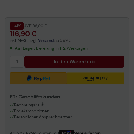
ASUS TUF Gaming B550-Pro
ASUS TUF Gaming B550-Plus WIFI II
ASUS TUF Gaming B550M-Plus WIFI II
-41%
UVP
199,00 €
116,90 €
inkl. MwSt. zzgl.
Versand
ab
5,99 €
Auf Lager
: Lieferung in 1-2 Werktagen
In den Warenkorb
Für Geschäftskunden
1
Rechnungskauf
Projektkonditionen
Persönlicher Ansprechpartner
Ab
3,27 €/Mo.
mieten mit
Mehr erfahren