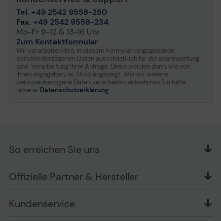
Erkennungstechnologie,
Tel. +49 2542 9558-250
ASUS EPU (Energy
Fax. +49 2542 9558-234
Processing Unit), ASUS
Mo-Fr 9-12 & 13-16 Uhr
DIGI+ VRM, AMD
Zum Kontaktformular
CrossFireX-
Wir verarbeiten Ihre, in diesem Formular eingegebenen,
Technologiesupport,
personenbezogenen Daten ausschließlich für die Beantwortung
verbesserter DRAM-
bzw. Verarbeitung Ihrer Anfrage. Diese werden dann, wie von
Überlastschutz ASUS,
Ihnen angegeben, im Shop angezeigt. Wie wir weitere
personenbezogene Daten verarbeiten entnehmen Sie bitte
ASUS Stainless Steel Back
unserer
Datenschutzerklärung
.
I/O, Turbo LAN, ASUS Fan
Xpert 2+, TUF ESD
Guards, ProCool Power
Connector, TUF
LANGuard, ASUS
Überspannungsschutz,
So erreichen Sie uns
ASUS SafeSlot, M.2
Kühlkörper, ASUS TUF
OFFICE Partner GmbH
Protection, ASUS Aura
Offizielle Partner & Hersteller
Schlesierring 35
Sync, Armoury Crate, 8 -
48712 Gescher
2 Dr.-MOS-
Kundenservice
Leistungsstufen, Preboot
Telefon: +49 (0) 2542 / 9558250
eXecution Environment
Kontaktformular
Apple im Unternehmen