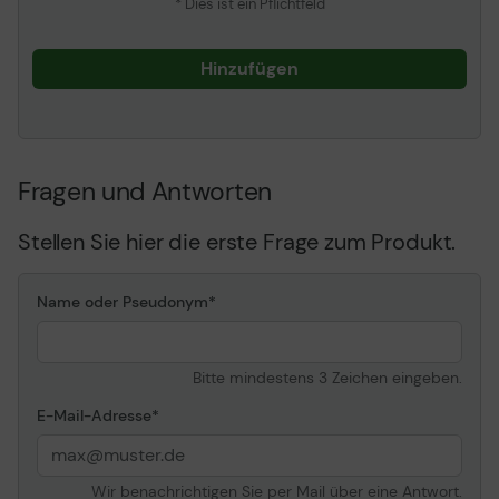
Ethernet)
* Dies ist ein Pflichtfeld
4 x USB 3.2 Gen 1
1 x USB 3.2 Gen 2
1 x Audio Line-In - Mini-
Hinzufügen
Klinkenstecker
1 x Audio Line-Out - Mini-
Klinkenstecker
1 x Mikrofon - Mini-
Klinkenstecker
Fragen und Antworten
1 x PS/2-Tastatur/-maus
1 x HDMI
Stellen Sie hier die erste Frage zum Produkt.
1 x USB-C Gen2
2 x USB 2.0
1 x Audio Line-Out
Name oder Pseudonym
(hinten) - Mini-
Klinkenstecker
1 x Audio Line-Out
Bitte mindestens 3 Zeichen eingeben.
(Mitte/Subwoofer) - Mini-
Klinkenstecker
E-Mail-Adresse
Interne Schnittstellen
4 x USB 2.0 - Stiftleiste
2 x USB 3.2 Gen 1 -
Stiftleiste
Wir benachrichtigen Sie per Mail über eine Antwort.