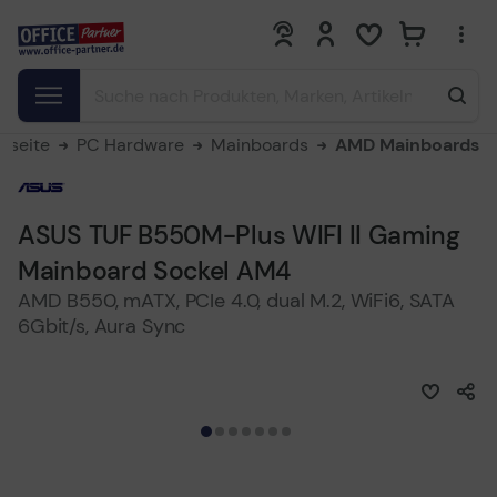
0
0
rtseite
PC Hardware
Mainboards
AMD Mainboards
ASUS TUF B550M-Plus WIFI II Gaming
Mainboard Sockel AM4
AMD B550, mATX, PCIe 4.0, dual M.2, WiFi6, SATA
6Gbit/s, Aura Sync