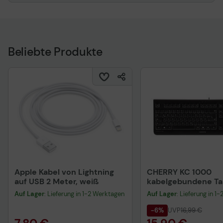
Beliebte Produkte
Apple Kabel von Lightning
CHERRY KC 1000
auf USB 2 Meter, weiß
kabelgebundene Tas
QWERTZ DE - schwa
Auf Lager
: Lieferung in 1-2 Werktagen
Auf Lager
: Lieferung in 1
-6%
UVP
16,99 €