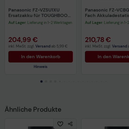
Panasonic FZ-VZSU1XU
Panasonic FZ-VCBG
Ersatzakku für TOUGHBOOK
Fach Akkuladestati
40
TOUGHBOOK G2
Auf Lager
: Lieferung in 1-2 Werktagen
Auf Lager
: Lieferung in 1
204,99 €
210,78 €
inkl. MwSt. zzgl.
Versand
ab
5,99 €
inkl. MwSt. zzgl.
Versand
In den Warenkorb
In den Waren
Hinweis
Technisches Produktdatenblatt
Vorvertragliche Informationen
gemäß der EU-
Datenverordnung
Ähnliche Produkte