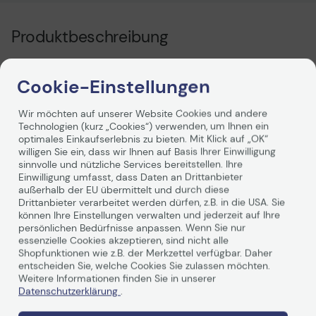
Produktbeschreibung
Jetzt müssen Sie den Netzadapter nicht mehr zwischen
Büro und Zuhause hin- und hertragen. Statten Sie sich
Cookie-Einstellungen
mit einem zweiten Netzadapter für Ihr Notebook aus, so
haben Sie einen fürs Büro und einen für zu Hause oder
Wir möchten auf unserer Website Cookies und andere
unterwegs. Der 130-Watt-Netzadapter von Dell ist
Technologien (kurz „Cookies“) verwenden, um Ihnen ein
speziell auf die Erfüllung der Stromanforderungen Ihres
optimales Einkaufserlebnis zu bieten. Mit Klick auf „OK“
Dell Notebooks ausgelegt. Über den leistungsstarken
willigen Sie ein, dass wir Ihnen auf Basis Ihrer Einwilligung
130-Watt-Netzadapter können Sie Ihr System zum
sinnvolle und nützliche Services bereitstellen. Ihre
Einwilligung umfasst, dass Daten an Drittanbieter
Betrieb und zum gleichzeitigen Aufladen des Akkus an
außerhalb der EU übermittelt und durch diese
die Stromversorgung anschließen. Das Netzkabel (2 m)
Drittanbieter verarbeitet werden dürfen, z.B. in die USA. Sie
Weiterlesen
wird mitgeliefert.
können Ihre Einstellungen verwalten und jederzeit auf Ihre
persönlichen Bedürfnisse anpassen. Wenn Sie nur
essenzielle Cookies akzeptieren, sind nicht alle
Shopfunktionen wie z.B. der Merkzettel verfügbar. Daher
entscheiden Sie, welche Cookies Sie zulassen möchten.
Weitere Informationen finden Sie in unserer
Technische Daten
Datenschutzerklärung
.