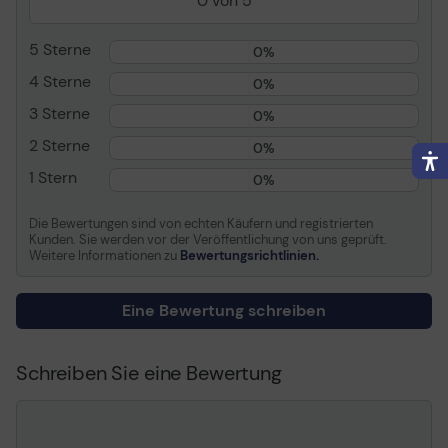
0 von 5
E7440; Precision Mobile
Workstation 3510, M2800
5 Sterne
0%
Allgemein
4 Sterne
0%
3 Sterne
Gerätetyp
Netzteil - extern
0%
Lokalisierung
Europa
2 Sterne
0%
1 Stern
0%
Stromversorgungsgerät
Die Bewertungen sind von echten Käufern und registrierten
Leistungskapazität
130 Watt
Kunden. Sie werden vor der Veröffentlichung von uns geprüft.
Weitere Informationen zu
Bewertungsrichtlinien.
Verschiedenes
Enthaltene Kabel
1 x Stromkabel
Eine Bewertung schreiben
Informationen zur Kompatibilität
Schreiben Sie eine Bewertung
Entwickelt für
Dell Inspiron 17R, 17R 5737,
17R-5720, 17R-5721, 7559
¦ Dell Latitude E5270,