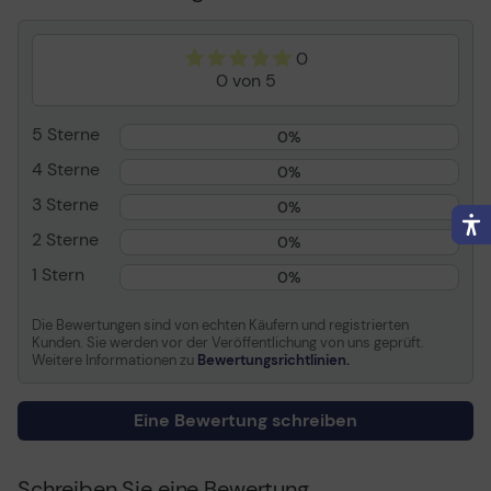
Länge
3 m
0
Anschluss
20-poliger DisplayPort -
0 von 5
männlich
Stecker (zweites Ende)
Digital DVI, 24+1-polig -
5 Sterne
männlich
0%
Produktzertifizierungen
DisplayPort 1. 2a
4 Sterne
0%
Farbe
Schwarz
3 Sterne
0%
2 Sterne
0%
Allgemein
1 Stern
0%
Typ
Videokabel
Technologie
Dreifach abgeschirmtes
Die Bewertungen sind von echten Käufern und registrierten
Twisted-Pair-Kabel
Kunden. Sie werden vor der Veröffentlichung von uns geprüft.
Weitere Informationen zu
Bewertungsrichtlinien.
American Wire Gauge
30
(AWG)
Eine Bewertung schreiben
TMDS-Links
Single Link
Beschichteter Stecker
Gold
Schreiben Sie eine Bewertung