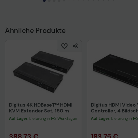
Sicherheitsdatenblatt
Sicherheitsdatenblat
Ähnliche Produkte
Digitus 4K HDBaseT™ HDMI
Digitus HDMI Video 
KVM Extender Set, 150 m
Controller, 4 Bildsc
4K/30Hz, HDMI, USB
Auf Lager
: Lieferung in 1-2 Werktagen
Auf Lager
: Lieferung in 1
Schwarz
388,73 €
183,75 €