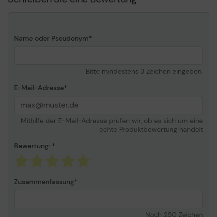
Besonderheiten
Passives Kabel, Poly-
Beutel Verpackung
Länge
3 m
Farbe
Schwarz
Name oder Pseudonym
Konnektivität
Bitte mindestens 3 Zeichen eingeben.
Anschluss
20-poliger DisplayPort -
E-Mail-Adresse
männlich
Stecker (zweites Ende)
Digital DVI, 24+1-polig -
männlich
Mithilfe der E-Mail-Adresse prüfen wir, ob es sich um eine
echte Produktbewertung handelt
Verschiedenes
Bewertung:
Kennzeichnung
DisplayPort 1. 2a
Zusammenfassung
Noch
250
Zeichen