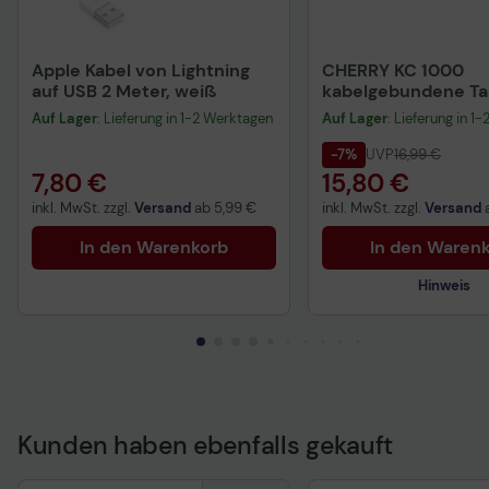
Apple Kabel von Lightning
CHERRY KC 1000
auf USB 2 Meter, weiß
kabelgebundene Tas
QWERTZ DE - schwa
Auf Lager
: Lieferung in 1-2 Werktagen
Auf Lager
: Lieferung in 1
-7%
UVP
16,99 €
7,80 €
15,80 €
inkl. MwSt. zzgl.
Versand
ab
5,99 €
inkl. MwSt. zzgl.
Versand
In den Warenkorb
In den Waren
Hinweis
Kunden haben ebenfalls gekauft
Technisches Produkt