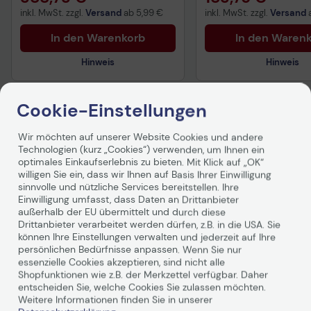
inkl. MwSt. zzgl.
Versand
ab
5,99 €
inkl. MwSt. zzgl.
Versand
In den Warenkorb
In den Waren
Hinweis
Hinweis
Cookie-Einstellungen
Sicherheitsdatenblatt
Sicherheitsdatenblat
Wir möchten auf unserer Website Cookies und andere
Produktbeschreibung
Technologien (kurz „Cookies“) verwenden, um Ihnen ein
optimales Einkaufserlebnis zu bieten. Mit Klick auf „OK“
willigen Sie ein, dass wir Ihnen auf Basis Ihrer Einwilligung
Dieses Kabel von Delock dient zum Anschluss von
sinnvolle und nützliche Services bereitstellen. Ihre
Geräten, wie z. B. einem
Monitor
mit DVI Anschluss, an
Einwilligung umfasst, dass Daten an Drittanbieter
eine DisplayPort Schnittstelle.
außerhalb der EU übermittelt und durch diese
Drittanbieter verarbeitet werden dürfen, z.B. in die USA. Sie
können Ihre Einstellungen verwalten und jederzeit auf Ihre
persönlichen Bedürfnisse anpassen. Wenn Sie nur
essenzielle Cookies akzeptieren, sind nicht alle
Shopfunktionen wie z.B. der Merkzettel verfügbar. Daher
entscheiden Sie, welche Cookies Sie zulassen möchten.
Weitere Informationen finden Sie in unserer