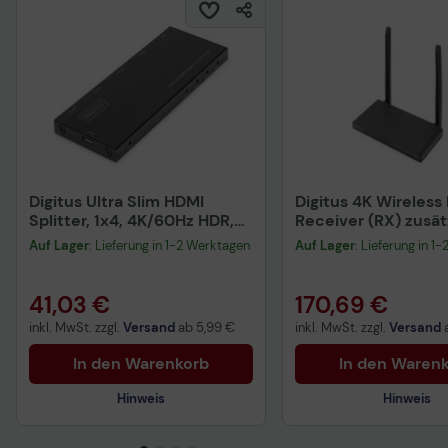
Digitus Ultra Slim HDMI
Digitus 4K Wireless
Splitter, 1x4, 4K/60Hz HDR,
Receiver (RX) zusät
HDCP 2.2, 18 Gbps, Micro
Einheit für DS-553
Auf Lager
: Lieferung in 1-2 Werktagen
Auf Lager
: Lieferung in 1
USB Power
41,03 €
170,69 €
inkl. MwSt. zzgl.
Versand
ab
5,99 €
inkl. MwSt. zzgl.
Versand
In den Warenkorb
In den Waren
Hinweis
Hinweis