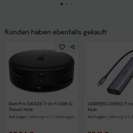
Technisches Produktdatenblatt
Technisches Produkt
Vorvertragliche Informationen
Vorvertragliche Info
gemäß der EU-
gemäß der EU-
Kunden haben ebenfalls gekauft
Datenverordnung
Datenverordnung
Dell Pro DA326 7-in-1 USB-C
UGREEN CM512 7-in
Travel Hub
Hub
Auf Lager
: Lieferung in 1-2 Werktagen
Auf Lager
: Lieferung in 1