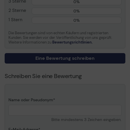
3 Sterne
0%
Allgemein
2 Sterne
0%
1 Stern
0%
Produkttyp
Docking Station
Breite
12.2 cm
Die Bewertungen sind von echten Käufern und registrierten
Tiefe
12.2 cm
Kunden. Sie werden vor der Veröffentlichung von uns geprüft.
Weitere Informationen zu
Bewertungsrichtlinien.
Höhe
4.5 cm
Gewicht
680 g
Eine Bewertung schreiben
Lokalisierung
Englisch / Europa
Schreiben Sie eine Bewertung
Netzwerk
Data Link Protocol
Gigabit Ethernet
Erweiterung/Konnektivität
Name oder Pseudonym
Schnittstellen
1 x PoweredUSB 3.0 ¦ 1 x
USB-C (Stromanschluss) ¦
Bitte mindestens 3 Zeichen eingeben.
USB-C ¦ 1 x Audio ¦ 1 x
SuperSpeed USB 3.0 ¦ 1 x
E-Mail-Adresse