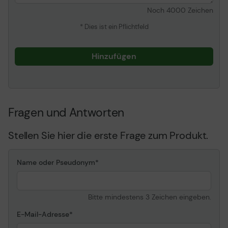
Noch
4000
Zeichen
Stromversorgungsgerät
Netzteil
* Dies ist ein Pflichtfeld
Gestellte Leistung
100 Watt
Systemanforderungen
Hinzufügen
Erforderliches
Apple MacOS, Microsoft
Betriebssystem
Windows 7, Google
Chrome OS, Windows 10
Fragen und Antworten
Informationen zur Kompatibilität
Stellen Sie hier die erste Frage zum Produkt.
Entwickelt für
HP EliteBook 735 G6,745
G6,830 G6,850 G6 ¦ HP
EliteBook x360 1040 G6 ¦
Name oder Pseudonym
HP Mobile Thin Client
mt45 ¦ HP ProBook 445r
G6,640 G5,650 G5
Bitte mindestens 3 Zeichen eingeben.
E-Mail-Adresse