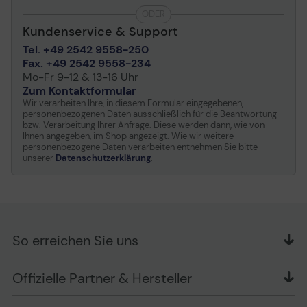
ODER
Kundenservice & Support
Tel. +49 2542 9558-250
Fax. +49 2542 9558-234
Mo-Fr 9-12 & 13-16 Uhr
Zum Kontaktformular
Wir verarbeiten Ihre, in diesem Formular eingegebenen,
personenbezogenen Daten ausschließlich für die Beantwortung
bzw. Verarbeitung Ihrer Anfrage. Diese werden dann, wie von
Ihnen angegeben, im Shop angezeigt. Wie wir weitere
personenbezogene Daten verarbeiten entnehmen Sie bitte
unserer
Datenschutzerklärung
.
So erreichen Sie uns
OFFICE Partner GmbH
Offizielle Partner & Hersteller
Schlesierring 35
48712 Gescher