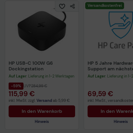
Versandkostenfrei
HP USB-C 100W G6
HP 5 Jahre Hardwar
Dockingstation
Support am nächst
Arbeitstag mit Adv
Auf Lager
: Lieferung in 1-2 Werktagen
Auf Lager
: Lieferung in 1
Austauschservice f
Dockingstation
-59%
UVP
284,99 €
115,99 €
69,59 €
inkl. MwSt. zzgl.
Versand
ab
5,99 €
inkl. MwSt., versandkosten
In den Warenkorb
In den Waren
Hinweis
Hinweis