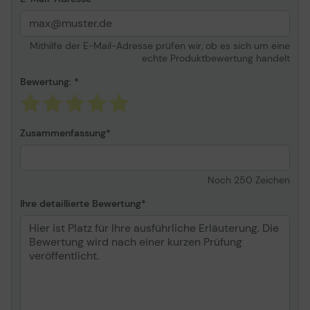
Netzwerk ¦ 2 x Display /
Video - DisplayPort ¦ 1 x
Display / Video - HDMI
Mithilfe der E-Mail-Adresse prüfen wir, ob es sich um eine
echte Produktbewertung handelt
Verschiedenes
Bewertung:
Enthaltene Kabel
1 x Stromkabel ¦ 1 x
Netzteil ¦ 1 x USB-C Kabel
- 1 m
Zusammenfassung
Leistungsmerkmale
Slot für
Sicherheitsschloss
(Kabelschloss getrennt
Noch
250
Zeichen
erhältlich), Wake-On-LAN,
Unterstützung von
Ihre detaillierte Bewertung
Preboot Execution
Evironment (PXE), MAC
Adresse Durchsatz
Schlosstyp zur
Kensington Slot
Diebstahlsicherung
Stromversorgung