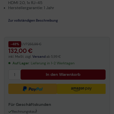
HDMI 2.0, 1x RJ-45
Herstellergarantie: 1 Jahr
Zur vollständigen Beschreibung
-48%
UVP
255,99 €
132,00 €
inkl. MwSt. zzgl.
Versand
ab
5,99 €
Auf Lager
: Lieferung in 1-2 Werktagen
In den Warenkorb
Für Geschäftskunden
1
Rechnungskauf