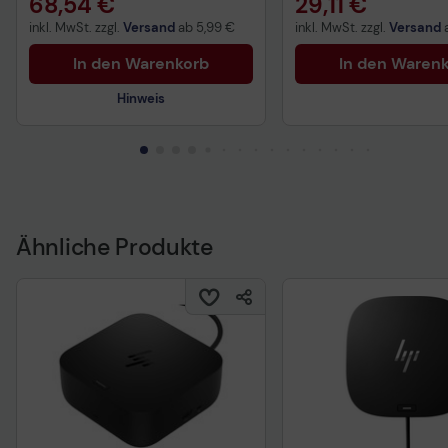
68,54 €
29,11 €
inkl. MwSt. zzgl.
Versand
ab
5,99 €
inkl. MwSt. zzgl.
Versand
In den Warenkorb
In den Waren
Hinweis
Technisches Produktdatenblatt
Vorvertragliche Informationen
gemäß der EU-
Datenverordnung
Ähnliche Produkte