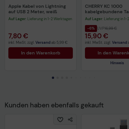
Apple Kabel von Lightning
CHERRY KC 1000
auf USB 2 Meter, weiß
kabelgebundene Tas
QWERTZ DE - schwa
Auf Lager
: Lieferung in 1-2 Werktagen
Auf Lager
: Lieferung in 1
-6%
UVP
16,99 €
7,80 €
15,90 €
inkl. MwSt. zzgl.
Versand
ab
5,99 €
inkl. MwSt. zzgl.
Versand
In den Warenkorb
In den Waren
Hinweis
Kunden haben ebenfalls gekauft
Technisches Produkt