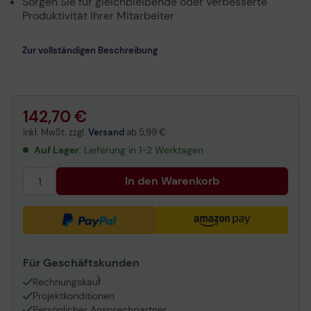
Sorgen Sie für gleichbleibende oder verbesserte
Produktivität Ihrer Mitarbeiter
Zur vollständigen Beschreibung
142,70 €
inkl. MwSt. zzgl.
Versand
ab
5,99 €
Auf Lager
: Lieferung in 1-2 Werktagen
In den Warenkorb
Für Geschäftskunden
1
Rechnungskauf
Projektkonditionen
Persönlicher Ansprechpartner