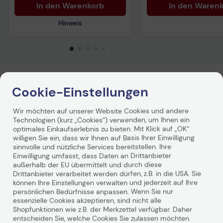
In den Warenkorb
In den Waren
Hinweis
Technisches Produktdatenblatt
Produktbeschreibung
Cookie-Einstellungen
Wir möchten auf unserer Website Cookies und andere
Jabra LINK 860 860-09
Technologien (kurz „Cookies“) verwenden, um Ihnen ein
optimales Einkaufserlebnis zu bieten. Mit Klick auf „OK“
willigen Sie ein, dass wir Ihnen auf Basis Ihrer Einwilligung
sinnvolle und nützliche Services bereitstellen. Ihre
Der Jabra Link 860 ist ein Audio-Prozessor zur
Einwilligung umfasst, dass Daten an Drittanbieter
Verbesserung der Sprach- und Gesprächsqualität für
außerhalb der EU übermittelt und durch diese
Headsets. Mit dem Jabra Link 860 können Sie per
Drittanbieter verarbeitet werden dürfen, z.B. in die USA. Sie
können Ihre Einstellungen verwalten und jederzeit auf Ihre
Knopfdruck nahtlos zwischen Tischtelefon und
persönlichen Bedürfnisse anpassen. Wenn Sie nur
Softphone wechseln, was das Gerät zu einer guten
essenzielle Cookies akzeptieren, sind nicht alle
Investition für Callcenter und offene Büroumgebungen
Weiterlesen
Shopfunktionen wie z.B. der Merkzettel verfügbar. Daher
macht.
entscheiden Sie, welche Cookies Sie zulassen möchten.