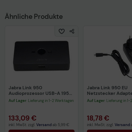
Ähnliche Produkte
Jabra Link 950
Jabra Link 950 EU
Audioprozessor USB-A 1950-
Netzstecker Adapt
79
inkludiert
Auf Lager
: Lieferung in 1-2 Werktagen
Auf Lager
: Lieferung in 1
133,09 €
18,78 €
inkl. MwSt. zzgl.
Versand
ab
5,99 €
inkl. MwSt. zzgl.
Versand