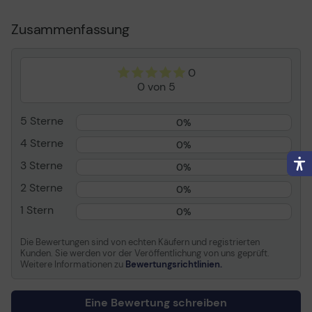
verbesserte Produktivität Ihrer Mitarbeiter
Zusammenfassung
Allgemein
Das Audio-Streaming am Jabra LINK 860 reduziert
unnötige Müdigkeit und Stress. Dank eines Supervisor-
Produkttyp
Audioprozessor
Port für Anrufunterstützung und einem einfachen Zugriff
0
auf Stummschaltung, Anrufbeendung und
Bestimmt für
Telefon
0 von 5
Lautstärketasten geben Sie Ihren Mitarbeitern Kontrolle
über jeden Anruf. Und alles mit der Gewissheit, dass die
Verbindungen
weltweiten Gehörschutzrichtlinien auch bei Ihren
5 Sterne
0%
Mitarbeitern Berücksichtigung finden.
Verbindungen
USB Telefonleitung
4 Sterne
0%
Handset Headset
3 Sterne
0%
Verschiedenes
2 Sterne
0%
Besonderheiten
Geräuschreduzierung,
1 Stern
0%
Lautstärkenregler,
integriertes DSP,
Die Bewertungen sind von echten Käufern und registrierten
Tonregler, Schalter für
Kunden. Sie werden vor der Veröffentlichung von uns geprüft.
Stummschaltung
Weitere Informationen zu
Bewertungsrichtlinien.
Kennzeichnung
G616
Eine Bewertung schreiben