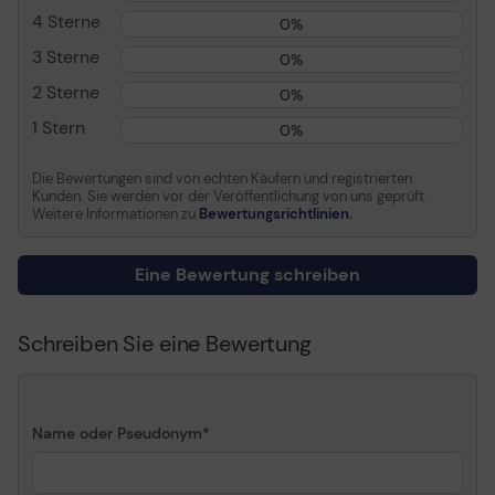
Allgemein
4 Sterne
0%
Gerätetyp
Solid State Drive - intern
3 Sterne
0%
Kapazität
480 GB
2 Sterne
0%
NAND-Flash-Speichertyp
TLC (Triple-Level Cell)
1 Stern
0%
Formfaktor
2.5" (6.4 cm)
Die Bewertungen sind von echten Käufern und registrierten
Schnittstelle
SATA 6Gb/s
Kunden. Sie werden vor der Veröffentlichung von uns geprüft.
Breite
69.9 mm
Weitere Informationen zu
Bewertungsrichtlinien.
Tiefe
100 mm
Eine Bewertung schreiben
Höhe
7 mm
Die A400 ist Flashspeicher-basiert und damit
Gewicht
41 g
insgesamt zuverlässiger und langlebiger als eine
Schreiben Sie eine Bewertung
Festplatte.
Leistung
Sie enthält keine beweglichen Teile, wodurch sie
Übertragungsrate
600 MBps (extern)
weniger fehleranfällig ist als eine mechanische
Laufwerk
Name oder Pseudonym
Festplatte.
Interner Datendurchsatz
500 MBps (lesen)/ 450
MBps (Schreiben)
Zudem läuft sie kühler und leiser, und ihre