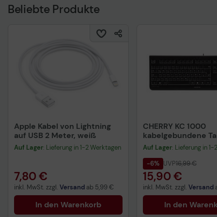
Beliebte Produkte
Apple Kabel von Lightning
CHERRY KC 1000
auf USB 2 Meter, weiß
kabelgebundene Tas
QWERTZ DE - schwa
Auf Lager
: Lieferung in 1-2 Werktagen
Auf Lager
: Lieferung in 1
-6%
UVP
16,99 €
7,80 €
15,90 €
inkl. MwSt. zzgl.
Versand
ab
5,99 €
inkl. MwSt. zzgl.
Versand
In den Warenkorb
In den Waren