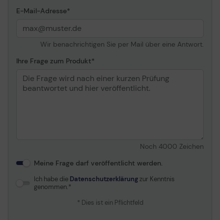
Die Geschwindigkeit kann je nach Hardware, Software
E-Mail-Adresse
und Nutzungsverhalten variieren.
** Einiges der aufgeführten Kapazität auf einem Flash-
Wir benachrichtigen Sie per Mail über eine Antwort.
Speicher wird für die Formatierung und andere
Funktionen verwendet
Ihre Frage zum Produkt
und kann deshalb nicht zur Datenspeicherung
verwendet werden.
Daher ist die tatsächlich verfügbare Speicherkapazität
etwas niedriger als auf den Produkten angegeben.
Weitere Informationen stehen in Kingstons Flash
Memory Guide unter kingston.com/flashguide zur
Verfügung.
Noch
4000
Zeichen
Meine Frage darf veröffentlicht werden.
Ich habe die
Datenschutzerklärung
zur Kenntnis
genommen.
* Dies ist ein Pflichtfeld