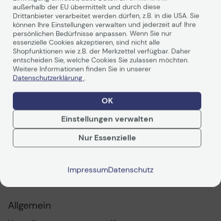
außerhalb der EU übermittelt und durch diese
Drittanbieter verarbeitet werden dürfen, z.B. in die USA. Sie
können Ihre Einstellungen verwalten und jederzeit auf Ihre
persönlichen Bedürfnisse anpassen. Wenn Sie nur
A400 SSD
essenzielle Cookies akzeptieren, sind nicht alle
Shopfunktionen wie z.B. der Merkzettel verfügbar. Daher
Extreme Geschwindigkeiten plus
entscheiden Sie, welche Cookies Sie zulassen möchten.
Weitere Informationen finden Sie in unserer
unerschütterliche Zuverlässigkeit.
Datenschutzerklärung
.
OK
Weiterlesen
Kingstons Solid-State-Drive A400 fährt Ihr System
unglaublich schnell hoch, verbessert seine
Einstellungen verwalten
Reaktionszeiten wesentlich,
und lädt sowie überträgt Dateien bedeutend schneller
Nur Essenzielle
als mechanische Festplatten.
Technische Daten
Sie ist mit einem Controller der neuesten Generation
Impressum
Datenschutz
ausgestattet, der für Lese- und
PDF-Datenblatt
Schreibgeschwindigkeiten von bis zu 500MB/s
und 450MB/s* sorgt.
Allgemein
Diese SSD ist 10 Mal schneller als eine