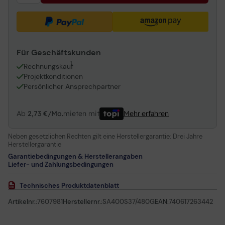
Für Geschäftskunden
1
Rechnungskauf
Projektkonditionen
Persönlicher Ansprechpartner
Ab
2,73 €/Mo.
mieten mit
Mehr erfahren
Neben gesetzlichen Rechten gilt eine Herstellergarantie:
Drei Jahre
Herstellergarantie
Garantiebedingungen & Herstellerangaben
Liefer- und Zahlungsbedingungen
Technisches Produktdatenblatt
Artikelnr.:
7607981
Herstellernr.:
SA400S37/480G
EAN:
740617263442