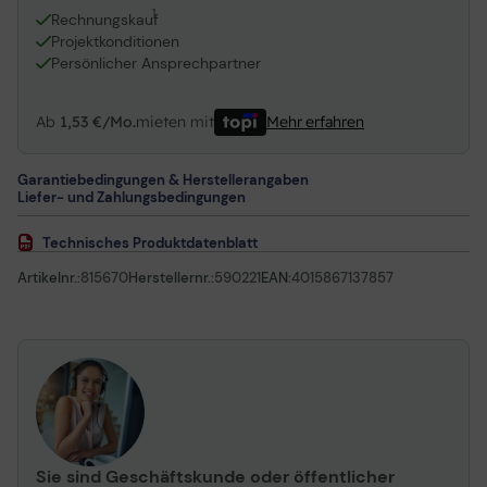
1
Rechnungskauf
Projektkonditionen
Persönlicher Ansprechpartner
Ab
1,53 €/Mo.
mieten mit
Mehr erfahren
Garantiebedingungen & Herstellerangaben
Liefer- und Zahlungsbedingungen
Technisches Produktdatenblatt
Artikelnr.:
815670
Herstellernr.:
590221
EAN:
4015867137857
Sie sind Geschäftskunde oder öffentlicher