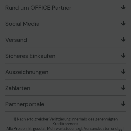
Liefer- und Zahlungsbedingungen
OFFICE Partner Blog
Rund um OFFICE Partner
Versand im Namen Dritter
Wissen mit OP
Zahlungsarten
Produkttests
Über uns
Widerrufsrecht
Markenshops
Social Media
Stellenangebote
Muster-Widerrufsformular
Garantiearten
Affiliate Partnerprogramm
Verpackungsordnung
Geschäftskunden
Ebay Auktionen
Versandinformationen
Information zur Entsorgung von Batterien und
Versand
Playox.de
Sicheres Einkaufen
Elektro-/Elektronikgeräten
druck-collect.de
Datenschutz
Newsletter
Presse
AGB
Sicheres Einkaufen
Vertrag widerrufen
Impressum
Cookie Einstellungen ändern
Zu den Barrierefreiheitseinstellungen
Auszeichnungen
Erklärung zur Barrierefreiheit
Zahlarten
Partnerportale
1)
Nach erfolgreicher Verifizierung innerhalb des genehmigten
Kreditrahmens
Alle Preise inkl. gesetzl. Mehrwertsteuer zzgl. Versandkosten und ggf.