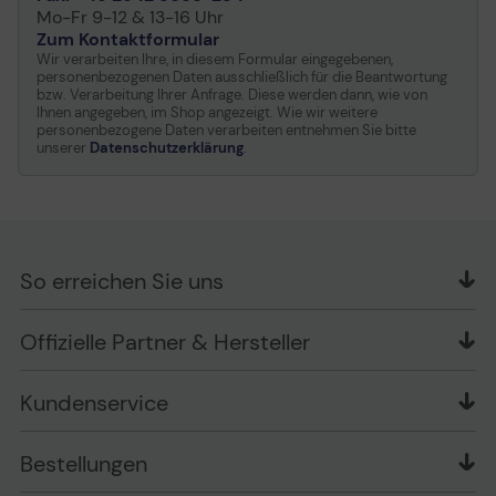
Mo-Fr 9-12 & 13-16 Uhr
Zum Kontaktformular
Wir verarbeiten Ihre, in diesem Formular eingegebenen,
personenbezogenen Daten ausschließlich für die Beantwortung
bzw. Verarbeitung Ihrer Anfrage. Diese werden dann, wie von
Ihnen angegeben, im Shop angezeigt. Wie wir weitere
personenbezogene Daten verarbeiten entnehmen Sie bitte
unserer
Datenschutzerklärung
.
So erreichen Sie uns
OFFICE Partner GmbH
Offizielle Partner & Hersteller
Schlesierring 35
48712 Gescher
Kundenservice
Telefon: +49 (0) 2542 / 9558250
Kontaktformular
Apple im Unternehmen
Bestellungen
Bewertungsrichtlinien
Ansprechpartner bei fehlerhafter Ware und Schäden
FAQ
Rückruf-Service