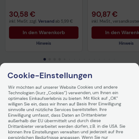
30,58 €
90,87 €
inkl. MwSt. zzgl.
Versand
ab
5,99 €
inkl. MwSt., versandkosten
In den Warenkorb
In den Waren
Hinweis
Hinweis
Sicherheitsdatenblatt
Technisches Produkt
Cookie-Einstellungen
Produktbeschreibung
Wir möchten auf unserer Website Cookies und andere
Technologien (kurz „Cookies“) verwenden, um Ihnen ein
optimales Einkaufserlebnis zu bieten. Mit Klick auf „OK“
LevelOne KVM-0221 2-Port USB VGA
willigen Sie ein, dass wir Ihnen auf Basis Ihrer Einwilligung
sinnvolle und nützliche Services bereitstellen. Ihre
KVM Switch, audio support
Einwilligung umfasst, dass Daten an Drittanbieter
außerhalb der EU übermittelt und durch diese
Produkt-Übersicht
Drittanbieter verarbeitet werden dürfen, z.B. in die USA. Sie
Der KVM-0221 2-Port USB KVM Switch von LevelOne
können Ihre Einstellungen verwalten und jederzeit auf Ihre
bietet dem Anwender einen einfach zu installierenden
persönlichen Bedürfnisse anpassen. Wenn Sie nur