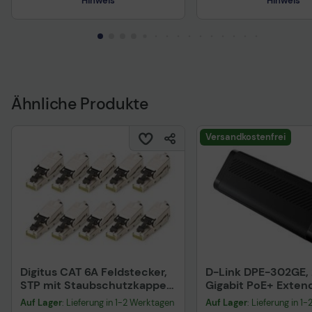
Hinweis
Hinweis
Sicherheitsdatenblatt
Sicherheitsdatenblat
Ähnliche Produkte
Versandkostenfrei
Digitus CAT 6A Feldstecker,
D-Link DPE-302GE, 
STP mit Staubschutzkappe,
Gigabit PoE+ Exten
Knickschutz - 10 Stk.
Auf Lager
: Lieferung in 1-2 Werktagen
Auf Lager
: Lieferung in 1