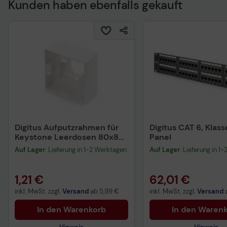
Kunden haben ebenfalls gekauft
Technisches Produkt
Digitus Aufputzrahmen für
Digitus CAT 6, Klas
Keystone Leerdosen 80x80
Panel
mm, Deutscher Typ
Auf Lager
: Lieferung in 1-2 Werktagen
Auf Lager
: Lieferung in 1
1,21 €
62,01 €
inkl. MwSt. zzgl.
Versand
ab
5,99 €
inkl. MwSt. zzgl.
Versand
In den Warenkorb
In den Waren