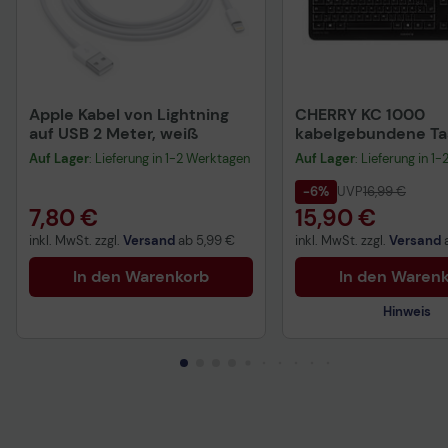
Apple Kabel von Lightning
CHERRY KC 1000
auf USB 2 Meter, weiß
kabelgebundene Tas
QWERTZ DE - schwa
Auf Lager
: Lieferung in 1-2 Werktagen
Auf Lager
: Lieferung in 1
-6%
UVP
16,99 €
7,80 €
15,90 €
inkl. MwSt. zzgl.
Versand
ab
5,99 €
inkl. MwSt. zzgl.
Versand
In den Warenkorb
In den Waren
Hinweis