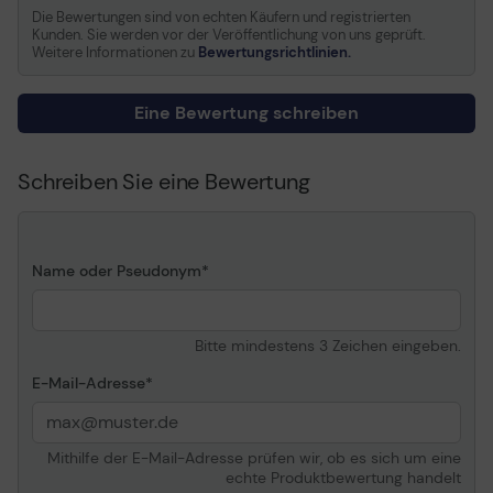
Enthaltene Kabel
2 x Tastatur- / Maus- /
Die Bewertungen sind von echten Käufern und registrierten
Kunden. Sie werden vor der Veröffentlichung von uns geprüft.
Video-Kabel - 1.8 m
Weitere Informationen zu
Bewertungsrichtlinien.
2 x Audiokabel
Produktzertifizierungen
Plug and Play, FCC
Eine Bewertung schreiben
Software / Systemanforderungen
Schreiben Sie eine Bewertung
Software inbegriffen
Treiber &
Dienstprogramme
Maße und Gewicht
Name oder Pseudonym
Breite
9.6 cm
Tiefe
6.1 cm
Bitte mindestens 3 Zeichen eingeben.
Höhe
2.4 cm
E-Mail-Adresse
Mithilfe der E-Mail-Adresse prüfen wir, ob es sich um eine
echte Produktbewertung handelt