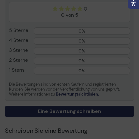
Durch die nahtlose Montage auf einem großen
Kommerzielle
Ja - Digital Signage
0
Videowandbildschirm bietet die VSM5J-Serie den
Verwendung
0 von 5
Zuschauern ein noch intensiveres Erlebnis.
Serie
VSM5J-H Series
Plattform
webOS
5 Sterne
0%
Betriebssystem
webOS 4.1
4 Sterne
0%
TV-Tuner
Kein Tuner
3 Sterne
0%
TV-Tuner vorhanden
Nein
2 Sterne
0%
Sensoren
Temperatursensor, BLU-
1 Stern
0%
Sensor, Gyrosensor
Videoschnittstelle
HDMI
Die Bewertungen sind von echten Käufern und registrierten
Anzahl der HDMI-
2 Anschlüsse
Kunden. Sie werden vor der Veröffentlichung von uns geprüft.
Weitere Informationen zu
Bewertungsrichtlinien.
Anschlüsse
Höherer Betrachtungswinkel
PC-Schnittstelle
DVI, DisplayPort
Eine Bewertung schreiben
Modi
Portraitmodus,
Landschaftsmodus,
Große Bildschirme sind in der Regel höher als die
Kachelmodus (15 x 15)
menschliche Augenhöhe positioniert, was eine
Schreiben Sie eine Bewertung
einheitliche Bildqualität für Videowände unerlässlich
Bildverbesserungen
72% Farbraum NTSC