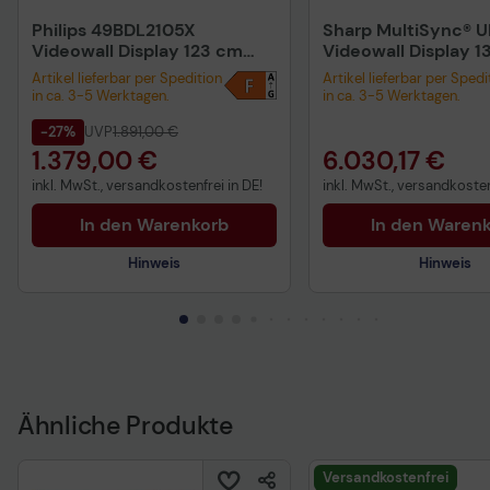
Philips 49BDL2105X
Sharp MultiSync® 
Videowall Display 123 cm
Videowall Display 
48,5 Zoll
Zoll
Artikel lieferbar per Spedition
Artikel lieferbar per Spedi
in ca. 3-5 Werktagen.
in ca. 3-5 Werktagen.
-27%
UVP
1.891,00 €
1.379,00 €
6.030,17 €
inkl. MwSt., versandkostenfrei in DE!
inkl. MwSt., versandkosten
In den Warenkorb
In den Waren
Hinweis
Hinweis
Technisches Produktdatenblatt
Technisches Produkt
Produktdatenblatt
Vorvertragliche Info
gemäß der EU-
Datenverordnung
Ähnliche Produkte
Produktdatenblatt
Versandkostenfrei