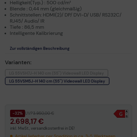
Helligkeit(Typ.) : 500 cd/m²
Blende : 0,44 mm (gleichmäßig)
Schnittstellen: HDMI(2)/ DP/ DVI-D/ USB/ RS232C/
RJ45/ Audio/ IR
Tiefe : 86,5 mm
Intelligente Kalibrierung
Zur vollständigen Beschreibung
Varianten:
LG 55VSH7J-H 140 cm (55") Videowall LED Display
LG 55VSM5J-H 140 cm (55") Videowall LED Display
-32%
UVP
3.950,00 €
2.698,17 €
inkl. MwSt., versandkostenfrei in DE!
Artikel lieferbar per Spedition in ca. 3-5 Werktagen.