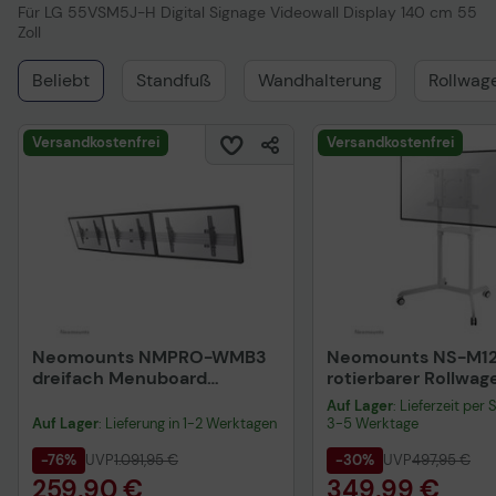
Für LG 55VSM5J-H Digital Signage Videowall Display 140 cm 55
Zoll
Beliebt
Standfuß
Wandhalterung
Rollwag
Versandkostenfrei
Versandkostenfrei
Neomounts NMPRO-WMB3
Neomounts NS-M1
dreifach Menuboard
rotierbarer Rollwag
Wandhalterung
Auf Lager
: Lieferzeit per 
Auf Lager
: Lieferung in 1-2 Werktagen
3-5 Werktage
-76%
UVP
1.091,95 €
-30%
UVP
497,95 €
259,90 €
349,99 €