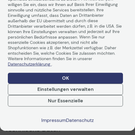
willigen Sie ein, dass wir Ihnen auf Basis Ihrer Einwilligung
Technisches Produktdatenblatt
Technisches Produkt
sinnvolle und nützliche Services bereitstellen. Ihre
Einwilligung umfasst, dass Daten an Drittanbieter
Produktdatenblatt
Produktdatenblatt
außerhalb der EU übermittelt und durch diese
Produktbeschreibung
Drittanbieter verarbeitet werden dürfen, z.B. in die USA. Sie
können Ihre Einstellungen verwalten und jederzeit auf Ihre
persönlichen Bedürfnisse anpassen. Wenn Sie nur
essenzielle Cookies akzeptieren, sind nicht alle
Shopfunktionen wie z.B. der Merkzettel verfügbar. Daher
entscheiden Sie, welche Cookies Sie zulassen möchten.
Weitere Informationen finden Sie in unserer
Datenschutzerklärung
.
OK
Einstellungen verwalten
Weiterlesen
Nur Essenzielle
Impressum
Datenschutz
0,44 mm glatte Lünette Videowand
Technische Daten