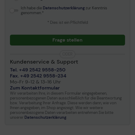
VESA-Kompatibilität
Ja
Ich habe die
Datenschutzerklärung
zur Kenntnis
genommen.
Medien-Player
* Dies ist ein Pflichtfeld
USB-Port
Ja
Anzahl der USB-
1
Frage stellen
Anschlüsse
Reduzierung von Bildlücken
Konfiguration
8 GB
ODER
Kundenservice & Support
Fernbedienung
Die VSM5J-Serie verfügt über einen Algorithmus zur
Tel. +49 2542 9558-250
Bildverbesserung, der bei der Wiedergabe von Videos
Fax. +49 2542 9558-234
Typ
Fernbedienung
die Bildlücken zwischen den Kacheldisplays verringern
Mo-Fr 9-12 & 13-16 Uhr
kann. Objekte, die sich an den Rändern der Blende
Inklusive Batterie
Ja
Zum Kontaktformular
befinden, werden für ein nahtloses Seherlebnis
Wir verarbeiten Ihre, in diesem Formular eingegebenen,
Anzahl der enthaltenen
2
angepasst.
personenbezogenen Daten ausschließlich für die Beantwortung
Batterien
bzw. Verarbeitung Ihrer Anfrage. Diese werden dann, wie von
* Die "55SVM5F-Serie" bezieht sich auf Displays, die
Ihnen angegeben, im Shop angezeigt. Wie wir weitere
keinen Bildverbesserungsalgorithmus enthalten.
personenbezogene Daten verarbeiten entnehmen Sie bitte
Netzwerk & Internet-Multimedia
unserer
Datenschutzerklärung
.
Konnektivität
LAN