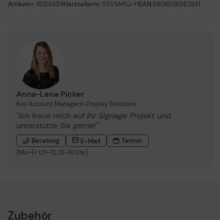
Artikelnr.:
18124439
Herstellernr.:
55VSM5J-H
EAN:
8806091382931
Anna-Lena Picker
Key Account Managerin Display Solutions
"Ich freue mich auf Ihr Signage Projekt und
unterstütze Sie gerne!"
Beratung
Termin
E-Mail
(Mo-Fr 09-12, 13-16 Uhr)
Zubehör