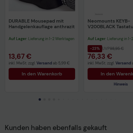
DURABLE Mousepad mit
Neomounts KEYB-
Handgelenkauflage anthrazit
V200BLACK Tastatu
Maushalter
Auf Lager
: Lieferung in 1-2 Werktagen
Auf Lager
: Lieferung in 1
-23%
UVP
98,95 €
13,67 €
76,33 €
inkl. MwSt. zzgl.
Versand
ab
5,99 €
inkl. MwSt. zzgl.
Versand
In den Warenkorb
In den Waren
Hinweis
Technisches Produkt
Kunden haben ebenfalls gekauft