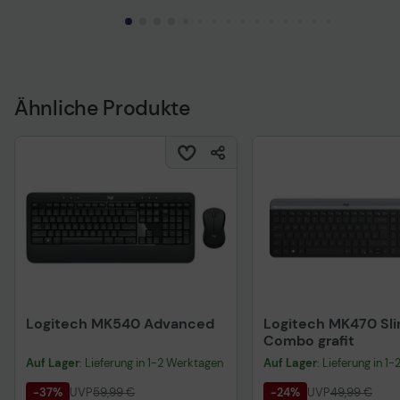
Ähnliche Produkte
Logitech MK540 Advanced
Logitech MK470 Sl
Combo grafit
Auf Lager
: Lieferung in 1-2 Werktagen
Auf Lager
: Lieferung in 1
-37%
UVP
59,99 €
-24%
UVP
49,99 €