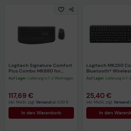
Logitech Signature Comfort
Logitech MK250 C
Plus Combo MK880 for
Bluetooth® Wirele
Business Grafit
Maus-Tastatur-Set 
Auf Lager
: Lieferung in 1-2 Werktagen
Auf Lager
: Lieferung in 1
117,69 €
25,40 €
inkl. MwSt. zzgl.
Versand
ab
5,99 €
inkl. MwSt. zzgl.
Versand
In den Warenkorb
In den Waren