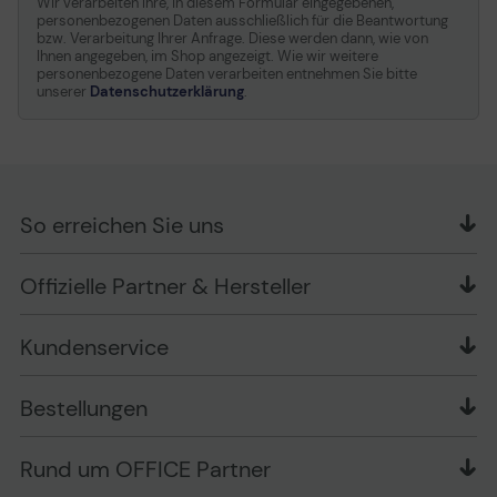
Wir verarbeiten Ihre, in diesem Formular eingegebenen,
personenbezogenen Daten ausschließlich für die Beantwortung
bzw. Verarbeitung Ihrer Anfrage. Diese werden dann, wie von
Ihnen angegeben, im Shop angezeigt. Wie wir weitere
personenbezogene Daten verarbeiten entnehmen Sie bitte
unserer
Datenschutzerklärung
.
So erreichen Sie uns
OFFICE Partner GmbH
Offizielle Partner & Hersteller
Schlesierring 35
48712 Gescher
Kundenservice
Telefon: +49 (0) 2542 / 9558250
Kontaktformular
Apple im Unternehmen
Bestellungen
Bewertungsrichtlinien
Ansprechpartner bei fehlerhafter Ware und Schäden
FAQ
Rückruf-Service
Liefer- und Zahlungsbedingungen
OFFICE Partner Blog
Rund um OFFICE Partner
Versand im Namen Dritter
Wissen mit OP
Zahlungsarten
Produkttests