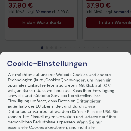
37,90 €
37,90 €
inkl. MwSt. zzgl.
Versand
ab
5,99 €
inkl. MwSt. zzgl.
Versand
In den Warenkorb
In den Waren
Cookie-Einstellungen
Produktbeschreibung
Wir möchten auf unserer Website Cookies und andere
Technologien (kurz „Cookies“) verwenden, um Ihnen ein
optimales Einkaufserlebnis zu bieten. Mit Klick auf „OK“
Logitech MK850 Performance -
willigen Sie ein, dass wir Ihnen auf Basis Ihrer Einwilligung
sinnvolle und nützliche Services bereitstellen. Ihre
Kabelloses Tastatur-Maus-Set
Einwilligung umfasst, dass Daten an Drittanbieter
außerhalb der EU übermittelt und durch diese
Drittanbieter verarbeitet werden dürfen, z.B. in die USA. Sie
Mit dem leistungsstarken Logitech MK850 erleben Sie
können Ihre Einstellungen verwalten und jederzeit auf Ihre
Komfort und Produktivität auf völlig neuem Niveau. Dank
persönlichen Bedürfnisse anpassen. Wenn Sie nur
gepolsterter Handballenauflage und geschwungen
essenzielle Cookies akzeptieren, sind nicht alle