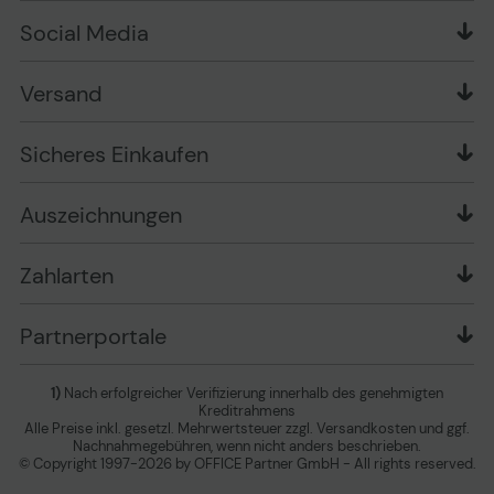
Über uns
Widerrufsrecht
Markenshops
Social Media
Stellenangebote
Muster-Widerrufsformular
Garantiearten
Affiliate Partnerprogramm
Verpackungsordnung
Geschäftskunden
Ebay Auktionen
Versandinformationen
Information zur Entsorgung von Batterien und
Versand
Playox.de
Sicheres Einkaufen
Elektro-/Elektronikgeräten
druck-collect.de
Datenschutz
Newsletter
Presse
AGB
Sicheres Einkaufen
Vertrag widerrufen
Impressum
Cookie Einstellungen ändern
Zu den Barrierefreiheitseinstellungen
Auszeichnungen
Erklärung zur Barrierefreiheit
Zahlarten
Partnerportale
1)
Nach erfolgreicher Verifizierung innerhalb des genehmigten
Kreditrahmens
Alle Preise inkl. gesetzl. Mehrwertsteuer zzgl. Versandkosten und ggf.
Nachnahmegebühren, wenn nicht anders beschrieben.
© Copyright 1997-2026 by OFFICE Partner GmbH - All rights reserved.