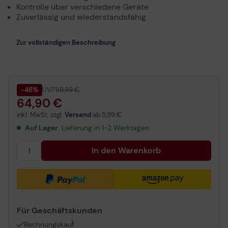
Kontrolle über verschiedene Geräte
Zuverlässig und wiederstandsfähig
Zur vollständigen Beschreibung
-46%
UVP
119,99 €
64,90 €
inkl. MwSt. zzgl.
Versand
ab
5,99 €
Auf Lager
: Lieferung in 1-2 Werktagen
In den Warenkorb
Für Geschäftskunden
1
Rechnungskauf