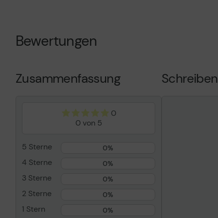
Schützen Sie Ihre Online-Privatsphäre mit unserem unbe
Schützen Sie Ihr Gerät mit dem preisgekrönten McAfee-
Bewertungen
Versand der Schlüsselkarte: Die Schlüsselkarte mit d
geschickt.
Zusammenfassung
Schreiben
SOFORTIGER CODE-DOWNLOAD:
Der digitale Code und
0
0 von 5
5 Sterne
0%
4 Sterne
0%
3 Sterne
0%
2 Sterne
0%
1 Stern
0%