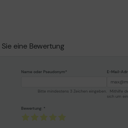
grenzten VPN, damit Ihre persönlichen Daten und Aktivitäten 
Virenschutz vor den neuesten Bedrohungen.
em Downloadcode und den Aktivierungsanweisungen wird nach 
 Sie eine Bewertung
 die Aktivierungsanleitung werden Ihnen nach dem Kauf per E
Name oder Pseudonym
E-Mail-Adr
Bitte mindestens 3 Zeichen eingeben.
Mithilfe 
sich um ei
Bewertung: