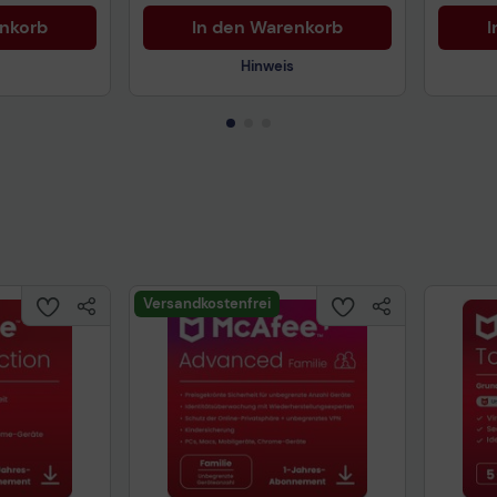
enkorb
In den Warenkorb
I
Hinweis
Technisches Produktdatenblatt
Prüfbericht für Lithiumbatterien
uktdatenblatt
Tech
Versandkostenfrei