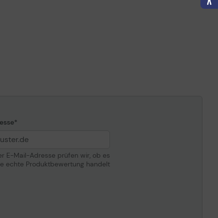
insbesondere im öffentlichen WLAN sicher sind.
dem Kauf an die von Ihnen angegebene Adresse
-Mail zugeschickt.
esse
der E-Mail-Adresse prüfen wir, ob es
ne echte Produktbewertung handelt