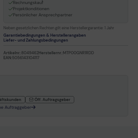
1
Rechnungskauf
Projektkonditionen
Persönlicher Ansprechpartner
Neben gesetzlichen Rechten gilt eine Herstellergarantie:
1 Jahr
Garantiebedingungen & Herstellerangaben
Liefer- und Zahlungsbedingungen
Artikelnr.:
8049462
Herstellernr.:
MTP00GNR1RDD
EAN:
5056143104117
äftskunden
Öff. Auftragsgeber
che Auftraggeber