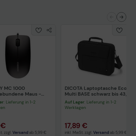
Y MC 1000
DICOTA Laptoptasche Eco
gebundene Maus -
Multi BASE schwarz bis 43,9
rz
cm (17,3 Zoll)
er
: Lieferung in 1-2
Auf Lager
: Lieferung in 1-2
gen
Werktagen
 €
17,89 €
t. zzgl.
Versand
ab
5,99 €
inkl. MwSt. zzgl.
Versand
ab
5,99 €