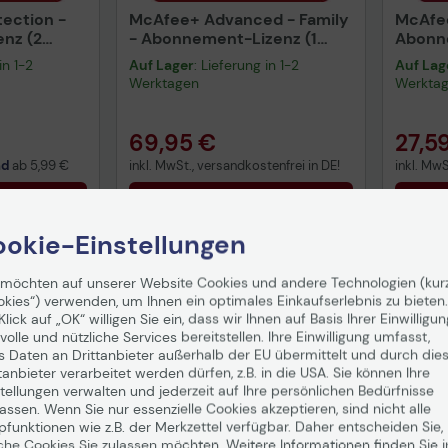
tection -
McAfee+ Advanced - Family
McAfee
nz (2
- Abonnement-Lizenz (1
Abonne
 -
Jahr) - Download - Win, Mac,
- 5 Pe
in 1-2
Auf Lager
: Lieferung in 1-2
Auf Lag
Mac,
Android, iOS - Deutsch - R
Downlo
Werktagen
Werkta
utsch - R
Androi
69,95 €
27,5
nd
ab
5,99 €
inkl. MwSt., versandkostenfrei in DE!
inkl. MwS
enkorb
In den Warenkorb
I
okie-Einstellungen
 möchten auf unserer Website Cookies und andere Technologien (kur
okies“) verwenden, um Ihnen ein optimales Einkaufserlebnis zu bieten.
Klick auf „OK“ willigen Sie ein, dass wir Ihnen auf Basis Ihrer Einwilligun
volle und nützliche Services bereitstellen. Ihre Einwilligung umfasst,
s Daten an Drittanbieter außerhalb der EU übermittelt und durch die
tanbieter verarbeitet werden dürfen, z.B. in die USA. Sie können Ihre
tellungen verwalten und jederzeit auf Ihre persönlichen Bedürfnisse
ssen. Wenn Sie nur essenzielle Cookies akzeptieren, sind nicht alle
tz für Ihre persönlichen Daten und Ihre Privatsphäre und ermö
pfunktionen wie z.B. der Merkzettel verfügbar. Daher entscheiden Sie,
stklassigen Virenschutz, Betrugserkennung in SMS, Identität
che Cookies Sie zulassen möchten. Weitere Informationen finden Sie i