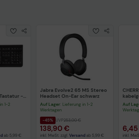
Jabra Evolve2 65 MS Stereo
CHERR
astatur -
Headset On-Ear schwarz
kabel
warz
schwa
in 1-2
Auf Lager
: Lieferung in 1-2
Auf Lag
Werktagen
Werkta
-45%
UVP
253,00 €
138,90 €
6,45
nd
ab
5,99 €
inkl. MwSt. zzgl.
Versand
ab
5,99 €
inkl. MwS