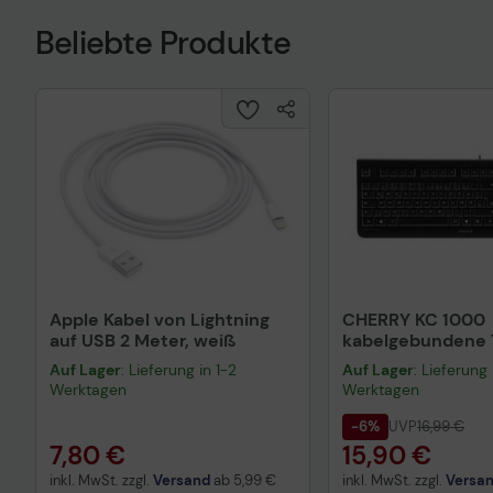
Beliebte Produkte
Apple Kabel von Lightning
CHERRY KC 1000
auf USB 2 Meter, weiß
kabelgebundene T
QWERTZ DE - sch
Auf Lager
: Lieferung in 1-2
Auf Lager
: Lieferung 
Werktagen
Werktagen
-6%
UVP
16,99 €
7,80 €
15,90 €
inkl. MwSt. zzgl.
Versand
ab
5,99 €
inkl. MwSt. zzgl.
Versa