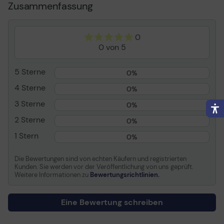
Diagrammdesign alles glatt läuft.
Zusammenfassung
Run - ESD
Plattform
Windows
0
Sprache
Alle Sprachen
0 von 5
Auslieferungsmedien
Download
5 Sterne
0%
Allgemein
4 Sterne
0%
Kategorie
Büroanwendungen -
3 Sterne
Projekte / Prozesse
0%
Produkttyp
Lizenz
2 Sterne
0%
Plattform
Windows
1 Stern
0%
Auslieferungsmedien
Download
Die Bewertungen sind von echten Käufern und registrierten
Sprache
Alle Sprachen
Kunden. Sie werden vor der Veröffentlichung von uns geprüft.
Weitere Informationen zu
Bewertungsrichtlinien.
Lizenzierung
Eine Bewertung schreiben
Anzahl Lizenzen
1 PC
Details
National Retail, Click-to-