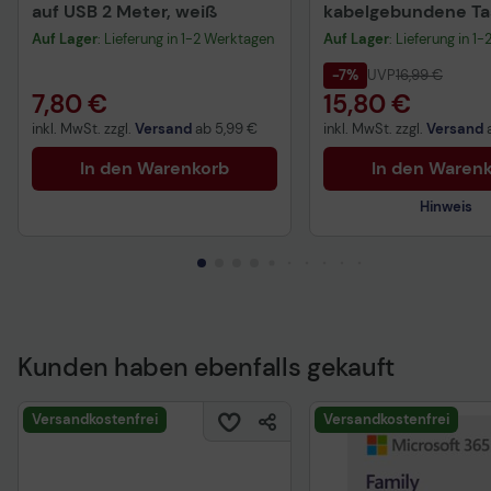
auf USB 2 Meter, weiß
kabelgebundene Tas
QWERTZ DE - schwa
Auf Lager
: Lieferung in 1-2 Werktagen
Auf Lager
: Lieferung in 1
-7%
UVP
16,99 €
7,80 €
15,80 €
inkl. MwSt. zzgl.
Versand
ab
5,99 €
inkl. MwSt. zzgl.
Versand
In den Warenkorb
In den Waren
Hinweis
Kunden haben ebenfalls gekauft
Technisches Produkt
Versandkostenfrei
Versandkostenfrei