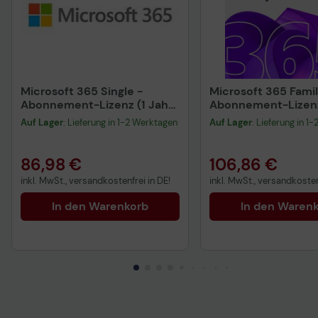
Microsoft 365 Single -
Microsoft 365 Famil
Abonnement-Lizenz (1 Jahr)
Abonnement-Lizenz 
- 1 Benutzer, bis zu 5 Geräte
- bis zu 6 Benutzer, 
Auf Lager
: Lieferung in 1-2 Werktagen
Auf Lager
: Lieferung in 1
Geräte
86,98 €
106,86 €
inkl. MwSt., versandkostenfrei in DE!
inkl. MwSt., versandkosten
In den Warenkorb
In den Waren