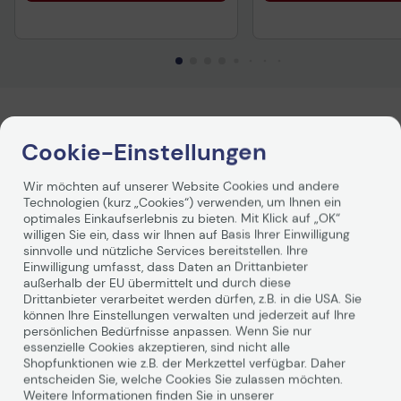
Produktbeschreibung
Cookie-Einstellungen
Wichtige Information zu diesem Produkt:
Wir möchten auf unserer Website Cookies und andere
Technologien (kurz „Cookies“) verwenden, um Ihnen ein
Bei diesem Artikel handelt es sich um ein ESD Produkt
optimales Einkaufserlebnis zu bieten. Mit Klick auf „OK“
(Electronic Software Delivery).
willigen Sie ein, dass wir Ihnen auf Basis Ihrer Einwilligung
sinnvolle und nützliche Services bereitstellen. Ihre
Sie erhalten wenige Stunden nach Ihrer Bestellung einen
Einwilligung umfasst, dass Daten an Drittanbieter
Downloadlink und den dazugehörigen Produckt-Key per
außerhalb der EU übermittelt und durch diese
E-Mail. (Werktags von 08.00 - 17.00 Uhr)
Drittanbieter verarbeitet werden dürfen, z.B. in die USA. Sie
An Wochenenden und Feiertagen erhalten Sie die E-Mail
können Ihre Einstellungen verwalten und jederzeit auf Ihre
am darauf folgenden Werktag.
persönlichen Bedürfnisse anpassen. Wenn Sie nur
Damit können Sie sich ihr Software Produkt bequem von
Weiterlesen
essenzielle Cookies akzeptieren, sind nicht alle
zu Hause downloaden und direkt nutzen. Ein Versand
Shopfunktionen wie z.B. der Merkzettel verfügbar. Daher
des Artikels ist damit nicht nötig.
entscheiden Sie, welche Cookies Sie zulassen möchten.
Weitere Informationen finden Sie in unserer