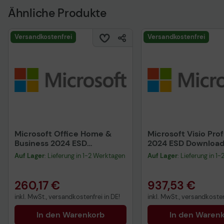
Ähnliche Produkte
Versandkostenfrei
Versandkostenfrei
Microsoft Office Home &
Microsoft Visio Pro
Business 2024 ESD
2024 ESD Downloa
Download
Auf Lager
: Lieferung in 1-2 Werktagen
Auf Lager
: Lieferung in 1
260,17 €
937,53 €
inkl. MwSt., versandkostenfrei in DE!
inkl. MwSt., versandkosten
In den Warenkorb
In den Waren