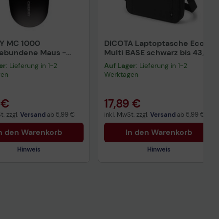
Y MC 1000
DICOTA Laptoptasche Eco
gebundene Maus -
Multi BASE schwarz bis 43,9
rz
cm (17,3 Zoll)
er
: Lieferung in 1-2
Auf Lager
: Lieferung in 1-2
gen
Werktagen
 €
17,89 €
t. zzgl.
Versand
ab
5,99 €
inkl. MwSt. zzgl.
Versand
ab
5,99 €
n den Warenkorb
In den Warenkorb
Hinweis
Hinweis
Technisches Produktdatenblatt