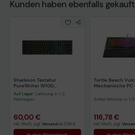
Kunden haben ebenfalls gekauft
Technisches Prod
Sharkoon Tastatur
Turtle Beach Vulca
PureWriter W100
Mechanische PC
mechanisch kabelgebunden
Tastatur schwarz
Auf Lager
: Lieferung in 1-2
schwarz
Werktagen
Artikel lieferbar in 1
60,00 €
116,78 €
inkl. MwSt. zzgl.
Versand
ab
5,99 €
inkl. MwSt. zzgl.
Versa
In den Warenkorb
In den War