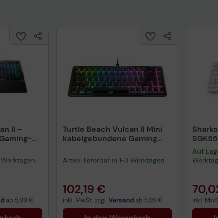
uktdatenblatt
Tech
n II –
Turtle Beach Vulcan II Mini
Sharko
 Gaming-
kabelgebundene Gaming
SGK55
Tastatur - QWERTZ DE -
weiß L
Auf Lag
schwarz
-3 Werktagen.
Artikel lieferbar in 1-3 Werktagen.
Werkta
102,19 €
70,0
nd
ab
5,99 €
inkl. MwSt. zzgl.
Versand
ab
5,99 €
inkl. MwS
enkorb
In den Warenkorb
I