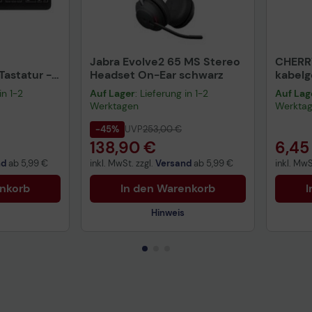
Jabra Evolve2 65 MS Stereo
CHERR
astatur -
Headset On-Ear schwarz
kabel
warz
schwa
in 1-2
Auf Lager
: Lieferung in 1-2
Auf Lag
Werktagen
Werkta
-45%
UVP
253,00 €
138,90 €
6,45
nd
ab
5,99 €
inkl. MwSt. zzgl.
Versand
ab
5,99 €
inkl. MwS
enkorb
In den Warenkorb
I
Hinweis
Technisches Produktdatenblatt
Prüfbericht für Lithiumbatterien