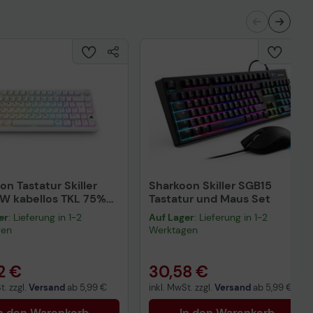
nisches Produktdatenblatt
on Tastatur Skiller
Sharkoon Skiller SGB15
W kabellos TKL 75%
Tastatur und Maus Set
inear, DE-Layout
er
: Lieferung in 1-2
Auf Lager
: Lieferung in 1-2
gen
Werktagen
2 €
30,58 €
t. zzgl.
Versand
ab
5,99 €
inkl. MwSt. zzgl.
Versand
ab
5,99 €
n den Warenkorb
In den Warenkorb