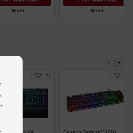
Hinweis
Hinweis
nisches Produktdatenblatt
Technisches Produktdatenblatt
z
g
se
BlackWidow V4
Deltaco Gaming DK220
n