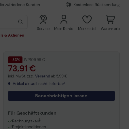
Mio zufriedene Kunden
Kostenlose Rücksendung
0
0
Service
Mein Konto
Merkzettel
Warenkorb
ls & Aktionen
-33%
UVP
109,99 €
73,91 €
inkl. MwSt. zzgl.
Versand
ab
5,99 €
Artikel aktuell nicht lieferbar!
Benachrichtigen lassen
Für Geschäftskunden
1
Rechnungskauf
Projektkonditionen