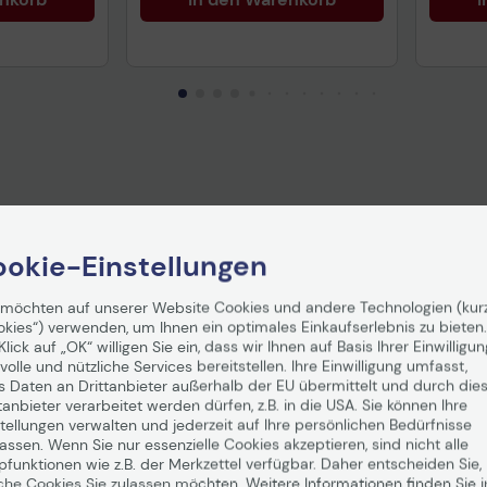
Tech
okie-Einstellungen
 möchten auf unserer Website Cookies und andere Technologien (kur
okies“) verwenden, um Ihnen ein optimales Einkaufserlebnis zu bieten.
Klick auf „OK“ willigen Sie ein, dass wir Ihnen auf Basis Ihrer Einwilligun
volle und nützliche Services bereitstellen. Ihre Einwilligung umfasst,
s Daten an Drittanbieter außerhalb der EU übermittelt und durch die
tanbieter verarbeitet werden dürfen, z.B. in die USA. Sie können Ihre
tellungen verwalten und jederzeit auf Ihre persönlichen Bedürfnisse
ssen. Wenn Sie nur essenzielle Cookies akzeptieren, sind nicht alle
pfunktionen wie z.B. der Merkzettel verfügbar. Daher entscheiden Sie,
 3.1
Sandberg mechanische
Razer 
che Cookies Sie zulassen möchten. Weitere Informationen finden Sie i