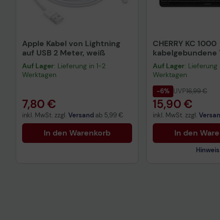
Apple Kabel von Lightning
CHERRY KC 1000
auf USB 2 Meter, weiß
kabelgebundene T
QWERTZ DE - sch
Auf Lager
: Lieferung in 1-2
Auf Lager
: Lieferung 
Werktagen
Werktagen
-6%
UVP
16,99 €
7,80 €
15,90 €
inkl. MwSt. zzgl.
Versand
ab
5,99 €
inkl. MwSt. zzgl.
Versa
In den Warenkorb
In den War
Hinweis