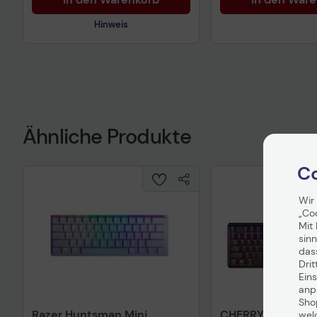
Hinweis
Technisches Produktdatenblatt
Ähnliche Produkte
Co
Wir
„Co
Mit 
sinn
das
Drit
Eins
anpa
Sho
Razer Huntsman Mini
CHERRY XTRFY MX
wel