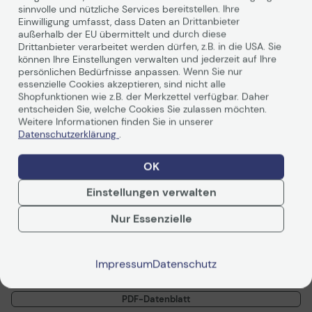
sinnvolle und nützliche Services bereitstellen. Ihre
Vorvertragliche Informationen
gemäß der EU-
Einwilligung umfasst, dass Daten an Drittanbieter
Produktbeschreibung
Datenverordnung
außerhalb der EU übermittelt und durch diese
Drittanbieter verarbeitet werden dürfen, z.B. in die USA. Sie
können Ihre Einstellungen verwalten und jederzeit auf Ihre
Lichtstarker WUXGA Ultra-Kurzdistanz-
persönlichen Bedürfnisse anpassen. Wenn Sie nur
Laserprojektor
essenzielle Cookies akzeptieren, sind nicht alle
Shopfunktionen wie z.B. der Merkzettel verfügbar. Daher
entscheiden Sie, welche Cookies Sie zulassen möchten.
Beim ZU500USTe kommt eine langlebige, wartungsarme
Weitere Informationen finden Sie in unserer
DuraCore Laserlichtquelle zum Einsatz. Das lampenlose
Datenschutzerklärung
.
und filterfreie Design reduziert die Betriebskosten
erheblich und sorgt für niedrige Gesamtbetriebskosten.
OK
Mit seinem geringen Gewicht von nur 5,7 kg kann dieser
Projektor nur wenige Zentimeter von einer Wand oder
Weiterlesen
Einstellungen verwalten
Projektionsoberfläche entfernt montiert werden und ein
Bild von über 100 Zoll (254 cm) anzeigen.
Nur Essenzielle
Der ZU500USTe unterstützt den 24/7-Betrieb und bietet
vielseitige Ausrichtungsmöglichkeiten. Der flexible,
leistungsstarke und helle Ultra-Kurzdistanz-Projektor
Impressum
Datenschutz
eignet sich bestens für die Installation im Digital Signage
Technische Daten
Bereich mit geringem Platzangebot, wie zum Beispiel
Schaufenster oder Retail Displays.
PDF-Datenblatt