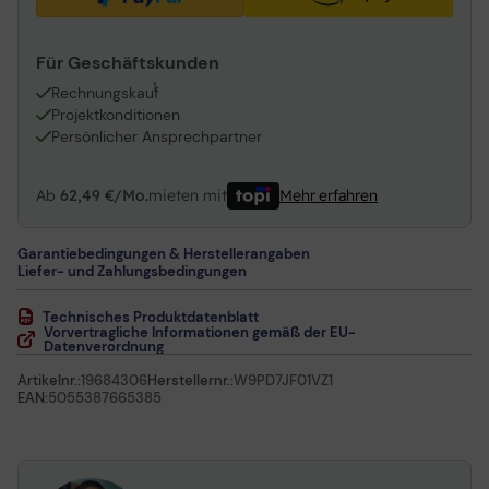
Für Geschäftskunden
1
Rechnungskauf
Projektkonditionen
Persönlicher Ansprechpartner
Ab
62,49 €/Mo.
mieten mit
Mehr erfahren
Garantiebedingungen & Herstellerangaben
Liefer- und Zahlungsbedingungen
Technisches Produktdatenblatt
Vorvertragliche Informationen gemäß der EU-
Datenverordnung
Artikelnr.:
19684306
Herstellernr.:
W9PD7JF01VZ1
EAN:
5055387665385