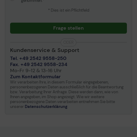
genommen.
Korrektur
Horizontale Keystone-
* Dies ist ein Pflichtfeld
-15 / +15
Korrektur
Frage stellen
Videoeingang
TV-System
J-NTSC, M-NTSC, PAL-
ODER
B/G, PAL-D, PAL-H, PAL-I,
Kundenservice & Support
PAL-M, PAL-N, SECAM
Tel. +49 2542 9558-250
B/G, SECAM D/K, SECAM
Fax. +49 2542 9558-234
K1, SECAM L
Mo-Fr 9-12 & 13-16 Uhr
Videoschnittstellen
VGA, HDMI, composite
Zum Kontaktformular
video
Wir verarbeiten Ihre, in diesem Formular eingegebenen,
personenbezogenen Daten ausschließlich für die Beantwortung
Video-Modi
480p, 480i, 576i, 576p,
bzw. Verarbeitung Ihrer Anfrage. Diese werden dann, wie von
1080/50i, 1080/50p,
Ihnen angegeben, im Shop angezeigt. Wie wir weitere
personenbezogene Daten verarbeiten entnehmen Sie bitte
1080/60i, 1080/60p,
unserer
Datenschutzerklärung
.
720/50p, 720/60p,
1080/24p
LAN- und Wireless
Verdrahtetes LAN
Image-
Amazing Colour
Übertragungsprotokolle