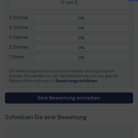
0 von 5
Kontrastverhältnis
100000:1
Auflösung
WUXGA (1920 x 1200)
5 Sterne
0%
Natives Seitenverhältnis
16:10
4 Sterne
0%
Objektiv
Ultra Short-Throw-
Objektiv
3 Sterne
0%
Lampentyp
Laser
2 Sterne
0%
Lampenlebensdauer
Bis zu 30000 Stunde(n)
1 Stern
0%
Videoeingang
(J-NTSC, M-NTSC, PAL-
B/G, PAL-D, PAL-H, PAL-I,
Die Bewertungen sind von echten Käufern und registrierten
PAL-M, PAL-N, SECAM
Kunden. Sie werden vor der Veröffentlichung von uns geprüft.
B/G, SECAM D/K, SECAM
Weitere Informationen zu
Bewertungsrichtlinien.
K1, SECAM L), LAN
Video-Modi
480p, 480i, 576i, 576p,
Eine Bewertung schreiben
1080/50i, 1080/50p,
1080/60i, 1080/60p,
720/50p, 720/60p,
Schreiben Sie eine Bewertung
1080/24p
Lautsprecher
Lautsprecher - integriert