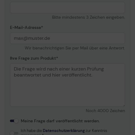
Japanisch, Norwegisch,
Corner Adjustment
Polish, Portugiesisch,
Russisch, Chinesisch
Bitte mindestens 3 Zeichen eingeben.
Mit der horizontalen Keystone Korrektur und den
(vereinfacht), Spanisch,
individuell einstellbaren Bildecken können Sie ein
Chinesisch (tradionell),
E-Mail-Adresse
perfektes eckiges Bild kreiieren. Ideal für unebene
Türkisch
Wände oder außergewöhnliche Projektorplatzierungen.
Besonderheiten
Crestron RoomView,
24/7-Betrieb,
Wir benachrichtigen Sie per Mail über eine Antwort.
Unterstützung des
Bildformats 16:9,
Ihre Frage zum Produkt
Unterstützung für
Bildschirmformat 4:3,
Amazing Color
Objektiv
Typ
Ultra Short-Throw-
Objektiv
Noch
4000
Zeichen
Keystone-
Horizontal, vertikal
Meine Frage darf veröffentlicht werden.
Korrekturrichtung
Vertikale Keystone-
-15 / +15
Ich habe die
Datenschutzerklärung
zur Kenntnis