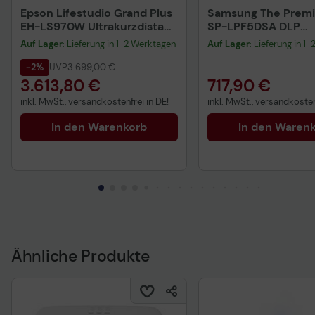
Epson Lifestudio Grand Plus
Samsung The Premi
EH-LS970W Ultrakurzdistanz
SP-LPF5DSA DLP
Beamer 4.000 Lumen
Ultrakurzdistanzbe
Auf Lager
: Lieferung in 1-2 Werktagen
Auf Lager
: Lieferung in 1
ANSI Lumen
-2%
UVP
3.699,00 €
3.613,80 €
717,90 €
inkl. MwSt., versandkostenfrei in DE!
inkl. MwSt., versandkosten
In den Warenkorb
In den Waren
Ähnliche Produkte