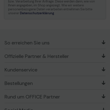
bzw. Verarbeitung Ihrer Anfrage. Diese werden dann, wie von
Ihnen angegeben, im Shop angezeigt. Wie wir weitere
personenbezogene Daten verarbeiten entnehmen Sie bitte
unserer
Datenschutzerklärung
.
So erreichen Sie uns
OFFICE Partner GmbH
Offizielle Partner & Hersteller
Schlesierring 35
48712 Gescher
Kundenservice
Telefon: +49 (0) 2542 / 9558250
Kontaktformular
Apple im Unternehmen
Bestellungen
Bewertungsrichtlinien
Ansprechpartner bei fehlerhafter Ware und Schäden
FAQ
Rückruf-Service
Liefer- und Zahlungsbedingungen
OFFICE Partner Blog
Rund um OFFICE Partner
Versand im Namen Dritter
Wissen mit OP
Zahlungsarten
Produkttests
Über uns
Widerrufsrecht
Markenshops