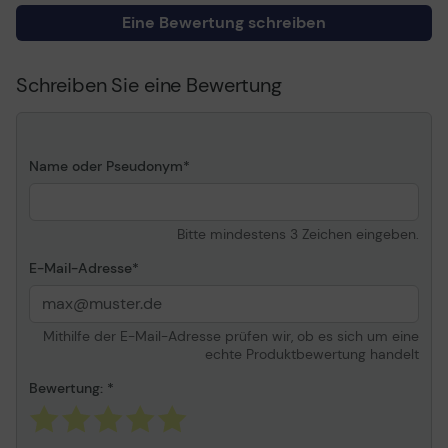
Eingangsanschlüsse
Eine Bewertung schreiben
Strom Typ C
Menge Eingangsstecker
1
Ausgabeanschlussstellen
24 pin USB-C
Schreiben Sie eine Bewertung
Gestellte Leistung
20 Watt
Schnellladetechnologie
Power Delivery
Merkmale
Name oder Pseudonym
Schlagfest, Smart Charge
Technologie
Bitte mindestens 3 Zeichen eingeben.
E-Mail-Adresse
Mithilfe der E-Mail-Adresse prüfen wir, ob es sich um eine
echte Produktbewertung handelt
Bewertung: