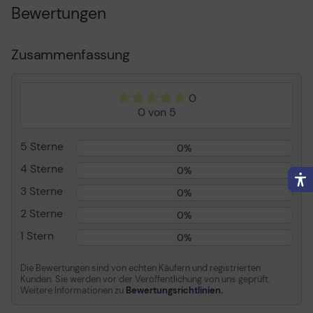
Bewertungen
Tiefe x Höhe)
4.034 cm
Gewicht
53.05 g
Farbe
Weiß
Zusammenfassung
Ausgangsanschlusstyp
24 pin USB-C
Schnellladetechnologie
Power Delivery
0
Gestellte Leistung
0 von 5
20 Watt
Allgemein
5 Sterne
0%
4 Sterne
Produkttyp
Netzteil
0%
Breite
2.33 cm
3 Sterne
0%
Tiefe
8.047 cm
2 Sterne
0%
Höhe
4.034 cm
1 Stern
0%
Gewicht
53.05 g
Die Bewertungen sind von echten Käufern und registrierten
Farbe
Weiß
Kunden. Sie werden vor der Veröffentlichung von uns geprüft.
Weitere Informationen zu
Bewertungsrichtlinien.
Stromversorgungsgerät