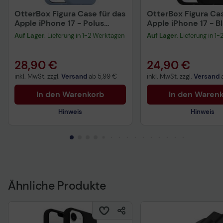
OtterBox Figura Case für das
OtterBox Figura Cas
Apple iPhone 17 - Polus
Apple iPhone 17 - B
(Blue)
Auf Lager
: Lieferung in 1-2 Werktagen
Auf Lager
: Lieferung in 1
28,90 €
24,90 €
inkl. MwSt. zzgl.
Versand
ab
5,99 €
inkl. MwSt. zzgl.
Versand
In den Warenkorb
In den Waren
Hinweis
Hinweis
Technisches Produktdatenblatt
Technisches Produkt
Ähnliche Produkte