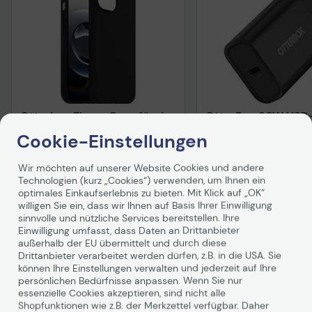
Otterbox Figura Case für das
OtterBox 30W USB
Apple iPhone
Schnellladegerät, 
Cookie-Einstellungen
17e/16e/15/14/13 - Black
Auf Lager
: Lieferung in 1-2 Werktagen
Auf Lager
: Lieferung in 1
Wir möchten auf unserer Website Cookies und andere
Technologien (kurz „Cookies“) verwenden, um Ihnen ein
24,99 €
16,10 €
optimales Einkaufserlebnis zu bieten. Mit Klick auf „OK“
inkl. MwSt. zzgl.
Versand
ab
5,99 €
inkl. MwSt. zzgl.
Versand
willigen Sie ein, dass wir Ihnen auf Basis Ihrer Einwilligung
sinnvolle und nützliche Services bereitstellen. Ihre
In den Warenkorb
In den Waren
Einwilligung umfasst, dass Daten an Drittanbieter
außerhalb der EU übermittelt und durch diese
Hinweis
Hinweis
Drittanbieter verarbeitet werden dürfen, z.B. in die USA. Sie
können Ihre Einstellungen verwalten und jederzeit auf Ihre
persönlichen Bedürfnisse anpassen. Wenn Sie nur
essenzielle Cookies akzeptieren, sind nicht alle
Shopfunktionen wie z.B. der Merkzettel verfügbar. Daher
Technisches Produktdatenblatt
Technisches Produkt