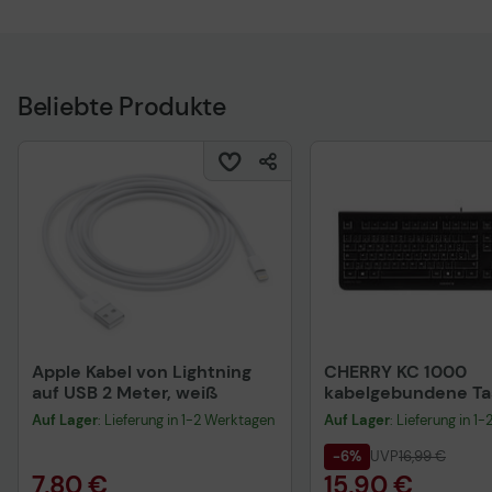
Beliebte Produkte
Apple Kabel von Lightning
CHERRY KC 1000
auf USB 2 Meter, weiß
kabelgebundene Tas
QWERTZ DE - schwa
Auf Lager
: Lieferung in 1-2 Werktagen
Auf Lager
: Lieferung in 1
-6%
UVP
16,99 €
7,80 €
15,90 €