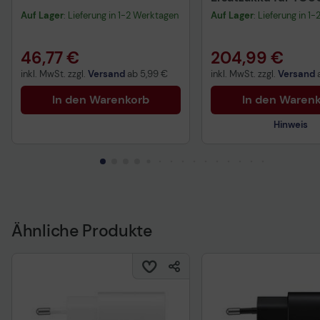
40
Auf Lager
: Lieferung in 1-2 Werktagen
Auf Lager
: Lieferung in 1
46,77 €
204,99 €
inkl. MwSt. zzgl.
Versand
ab
5,99 €
inkl. MwSt. zzgl.
Versand
In den Warenkorb
In den Waren
Hinweis
Technisches Produkt
Vorvertragliche Info
gemäß der EU-
Datenverordnung
Ähnliche Produkte