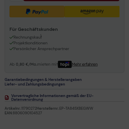
Für Geschäftskunden
1
Rechnungskauf
Projektkonditionen
Persönlicher Ansprechpartner
Ab
0,80 €/Mo.
mieten mit
Mehr erfahren
Garantiebedingungen & Herstellerangaben
Liefer- und Zahlungsbedingungen
Vorvertragliche Informationen gemäß der EU-
Datenverordnung
Artikelnr.:
11790272
Herstellernr.:
EP-TA845XBEGWW
EAN:
8806090104527