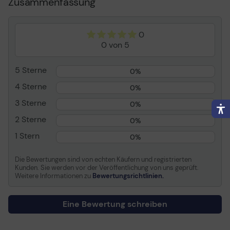
Zusammenfassung
Elektrischer Strom max.
3 A
Schnellladetechnologie
Samsung Super Fast
0
Charge 2.0
0 von 5
Gestellte Leistung
45 Watt
Kabel
USB-C Kabel
5 Sterne
0%
Entwickelt für
Galaxy A20, A20e, A20s,
4 Sterne
0%
A30, A30s, A40, A5, A50,
A50s, A60, A7, A70, A70s,
3 Sterne
0%
A8, A8+, A80, A8s, A9,
2 Sterne
A90, A90 5G, C9, Fold,
0%
Fold 5G, M20, M30, M30s,
1 Stern
0%
M40, Note10, Note10+,
Note10+ 5G, Note8,
Die Bewertungen sind von echten Käufern und registrierten
Note9, S10, S10 5G, S10+,
Kunden. Sie werden vor der Veröffentlichung von uns geprüft.
S10e, S20, S20 5G, S20+,
Weitere Informationen zu
Bewertungsrichtlinien.
S20+ 5G, S8, S8+, S9, S9+,
Xcover 4s, Z Flip, Z Flip
5G
Eine Bewertung schreiben
Allgemein