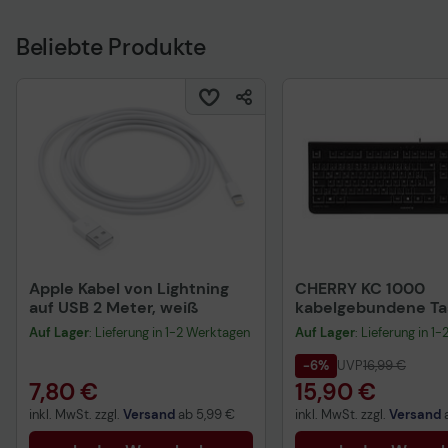
Beliebte Produkte
Apple Kabel von Lightning
CHERRY KC 1000
auf USB 2 Meter, weiß
kabelgebundene Tas
QWERTZ DE - schwa
Auf Lager
: Lieferung in 1-2 Werktagen
Auf Lager
: Lieferung in 1
-6%
UVP
16,99 €
7,80 €
15,90 €
inkl. MwSt. zzgl.
Versand
ab
5,99 €
inkl. MwSt. zzgl.
Versand