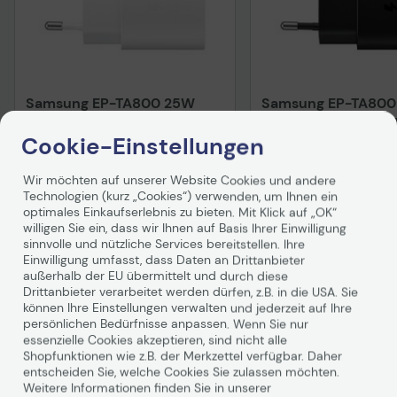
Samsung EP-TA800 25W
Samsung EP-TA80
USB-C Schnellladegerät,
USB-C Schnellladeg
weiß
schwarz
Cookie-Einstellungen
Auf Lager
: Lieferung in 1-2 Werktagen
Auf Lager
: Lieferung in 1
Wir möchten auf unserer Website Cookies und andere
10,09 €
9,60 €
Technologien (kurz „Cookies“) verwenden, um Ihnen ein
optimales Einkaufserlebnis zu bieten. Mit Klick auf „OK“
inkl. MwSt. zzgl.
Versand
ab
5,99 €
inkl. MwSt. zzgl.
Versand
willigen Sie ein, dass wir Ihnen auf Basis Ihrer Einwilligung
sinnvolle und nützliche Services bereitstellen. Ihre
In den Warenkorb
In den Waren
Einwilligung umfasst, dass Daten an Drittanbieter
außerhalb der EU übermittelt und durch diese
Drittanbieter verarbeitet werden dürfen, z.B. in die USA. Sie
können Ihre Einstellungen verwalten und jederzeit auf Ihre
persönlichen Bedürfnisse anpassen. Wenn Sie nur
essenzielle Cookies akzeptieren, sind nicht alle
Shopfunktionen wie z.B. der Merkzettel verfügbar. Daher
entscheiden Sie, welche Cookies Sie zulassen möchten.
Weitere Informationen finden Sie in unserer