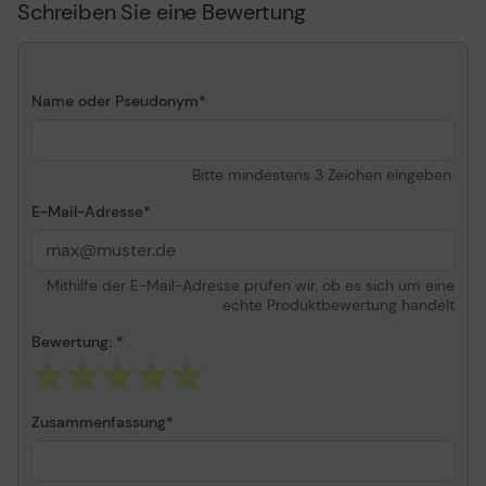
Schreiben Sie eine Bewertung
Produkttyp
Netzteil
Farbe
Schwarz
Name oder Pseudonym
Stromversorgungsgerät
Eingangsanschlüsse
2-polige Stromversorgung
Bitte mindestens 3 Zeichen eingeben.
Menge Eingangsstecker
1
E-Mail-Adresse
Ausgabeanschlussstellen
24 pin USB-C
Gestellte Leistung
45 Watt
Anschluss für
USB-C
Mithilfe der E-Mail-Adresse prüfen wir, ob es sich um eine
abnehmbares Kabel Typ
echte Produktbewertung handelt
Elektrischer Strom max.
3 A
Bewertung:
Schnellladetechnologie
Samsung Super Fast
Charge 2.0
Merkmale
Schnellaufladung
Zusammenfassung
Verschiedenes