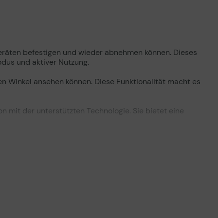
eräten befestigen und wieder abnehmen können. Dieses
dus und aktiver Nutzung.
en Winkel ansehen können. Diese Funktionalität macht es
n mit der unterstützten Technologie. Sie bietet eine
 zu Geräten, minimiert den Aufwand für die Einrichtung
hl bei der Arbeit als auch in der Freizeit eine höhere