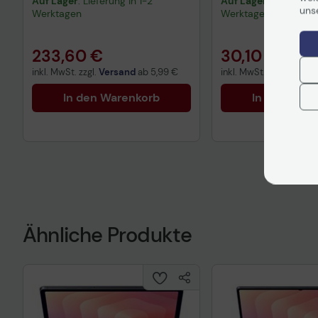
Auf Lager
: Lieferung in 1-2
Auf Lager
: Lieferung 
uns
Werktagen
Werktagen
233,60 €
30,10 €
inkl. MwSt. zzgl.
Versand
ab
5,99 €
inkl. MwSt. zzgl.
Versa
In den Warenkorb
In den War
Hinweis
Technisches Prod
Vorvertragliche I
gemäß der EU-
Datenverordnung
Ähnliche Produkte