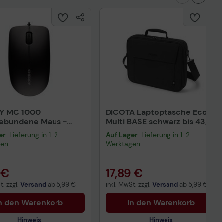
Y MC 1000
DICOTA Laptoptasche Eco
gebundene Maus -
Multi BASE schwarz bis 43,9
rz
cm (17,3 Zoll)
er
: Lieferung in 1-2
Auf Lager
: Lieferung in 1-2
gen
Werktagen
 €
17,89 €
t. zzgl.
Versand
ab
5,99 €
inkl. MwSt. zzgl.
Versand
ab
5,99 €
n den Warenkorb
In den Warenkorb
Hinweis
Hinweis