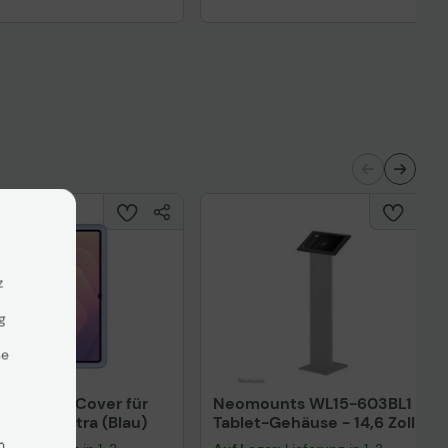
Technisches Produktdatenblatt
nisches Produktdatenblatt
z
g
se
g Frame Cover für
Neomounts WL15-603BL1
Tab S11 Ultra (Blau)
Tablet-Gehäuse - 14,6 Zoll
n