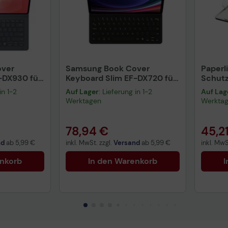
over
Samsung Book Cover
Paperl
-DX930 für
Keyboard Slim EF-DX720 für
Schutz
ra
das Galaxy Tab S9, S9 FE, S10
Pro 13"
in 1-2
Auf Lager
: Lieferung in 1-2
Auf Lag
Lite, S10 FE (Black)
(M2, M
Werktagen
Werkta
78,94 €
45,2
nd
ab
5,99 €
inkl. MwSt. zzgl.
Versand
ab
5,99 €
inkl. MwS
enkorb
In den Warenkorb
I