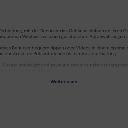
rbindung, mit der Benutzer das Gehäuse einfach an ihren G
en bequemen Wechsel zwischen geschütztem Aufbewahrungsmo
 sodass Benutzer bequem tippen oder Videos in einem optimal
on der Arbeit an Präsentationen bis hin zur Unterhaltung.
d-Geräte entwickelt und gewährleistet eine nahtlose Integratio
 Vielzahl von Anwendungen.
Weiterlesen
ewährleistet die EF-DX620 schnelle und stabile Verbindungen
onzentrieren.
s und taktiles Tippgefühl und unterstützt Benutzer dabei, sowo