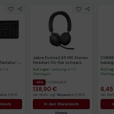
Jabra Evolve2 65 MS Stereo
CHERR
astatur -
Headset On-Ear schwarz
kabel
warz
schwa
in 1-2
Auf Lager
: Lieferung in 1-2
Auf Lag
Werktagen
Werkta
-45%
UVP
253,00 €
138,90 €
6,45
nd
ab
5,99 €
inkl. MwSt. zzgl.
Versand
ab
5,99 €
inkl. MwS
enkorb
In den Warenkorb
I
Hinweis