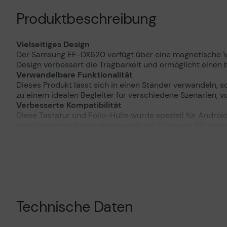
Produktbeschreibung
Vielseitiges Design
Der Samsung EF-DX620 verfügt über eine magnetische Ve
Design verbessert die Tragbarkeit und ermöglicht ein
Verwandelbare Funktionalität
Dieses Produkt lässt sich in einen Ständer verwandeln,
zu einem idealen Begleiter für verschiedene Szenarien, v
Verbesserte Kompatibilität
Diese Tastatur und Folio-Hülle wurde speziell für Androi
zuverlässige und benutzerfreundliche Erfahrung für eine
Effiziente Konnektivität
Mit drahtloser Bluetooth- und POGO-Pin-Konnektivität g
und ermöglicht es Benutzern, sich auf ihre Aufgaben zu k
Reaktionsschnelle Tasten
Mit 65 Tasten bietet diese Tastatur ein reaktionsschnelle
Produktivität zu erzielen.
Technische Daten