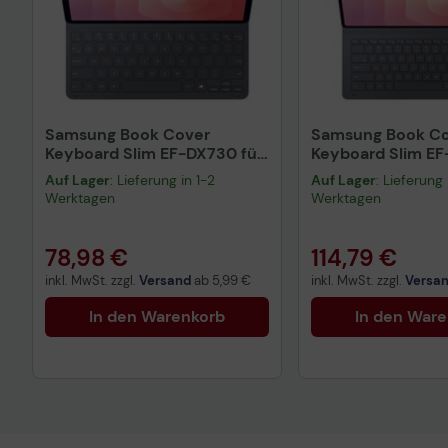
Samsung Book Cover
Samsung Book C
Keyboard Slim EF-DX730 für
Keyboard Slim EF
Galaxy Tab S11
Galaxy Tab S11 Ult
Auf Lager
: Lieferung in 1-2
Auf Lager
: Lieferung 
(Schwarz)
Werktagen
Werktagen
78,98 €
114,79 €
inkl. MwSt. zzgl.
Versand
ab
5,99 €
inkl. MwSt. zzgl.
Versa
In den Warenkorb
In den War