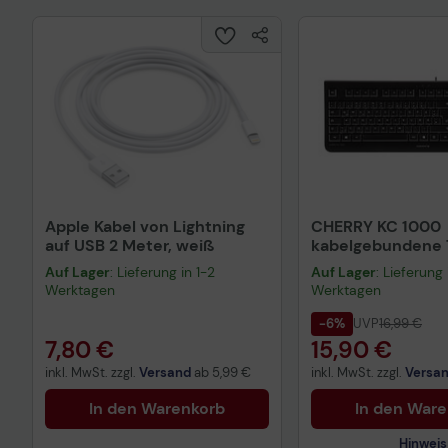
Apple Kabel von Lightning
CHERRY KC 1000
auf USB 2 Meter, weiß
kabelgebundene T
QWERTZ DE - sch
Auf Lager
: Lieferung in 1-2
Auf Lager
: Lieferung 
Werktagen
Werktagen
-6%
UVP
16,99 €
7,80 €
15,90 €
inkl. MwSt. zzgl.
Versand
ab
5,99 €
inkl. MwSt. zzgl.
Versa
In den Warenkorb
In den War
Hinweis