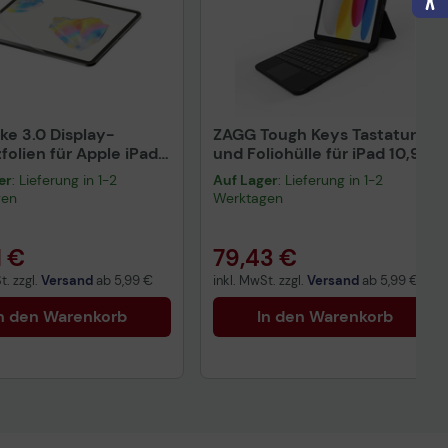
ike 3.0 Display-
ZAGG Tough Keys Tastatur
folien für Apple iPad
und Foliohülle für iPad 10,9-
 (M4, M5), iPad Air 13"
11" (A16/10. Gen) - QWERTZ
er
: Lieferung in 1-2
Auf Lager
: Lieferung in 1-2
3)
DE - schwarz
gen
Werktagen
1 €
79,43 €
t. zzgl.
Versand
ab
5,99 €
inkl. MwSt. zzgl.
Versand
ab
5,99 €
n den Warenkorb
In den Warenkorb