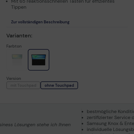
Mit 65 reaktionsschnellen Tasten für effizientes
Tippen
Zur vollständigen Beschreibung
Varianten:
Farbton
Version
mit Touchpad
ohne Touchpad
bestmögliche Kondit
zertifizierter Servic
Samsung Knox & Ente
usiness Lösungen stehe ich Ihnen
individuelle Lösungs