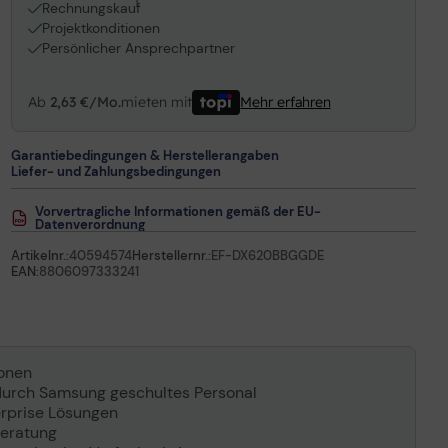
1
Rechnungskauf
Projektkonditionen
Persönlicher Ansprechpartner
Ab
2,63 €/Mo.
mieten mit
Mehr erfahren
Garantiebedingungen & Herstellerangaben
Liefer- und Zahlungsbedingungen
Vorvertragliche Informationen gemäß der EU-
Datenverordnung
Artikelnr.:
40594574
Herstellernr.:
EF-DX620BBGGDE
EAN:
8806097333241
ionen
e durch Samsung geschultes Personal
rprise Lösungen
beratung