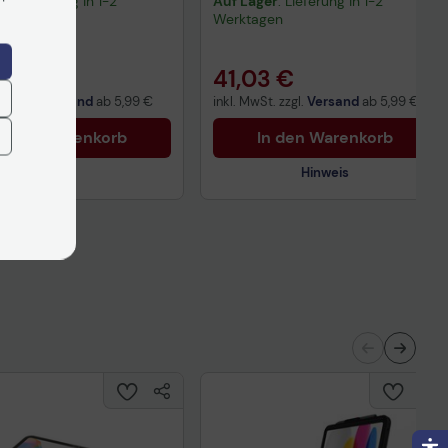
er
: Lieferung in 1-2
Auf Lager
: Lieferung in 1-2
gen
Werktagen
3 €
41,03 €
t. zzgl.
Versand
ab
5,99 €
inkl. MwSt. zzgl.
Versand
ab
5,99 €
n den Warenkorb
In den Warenkorb
Hinweis
Technisches Produktdatenblatt
Aufbauanleitung