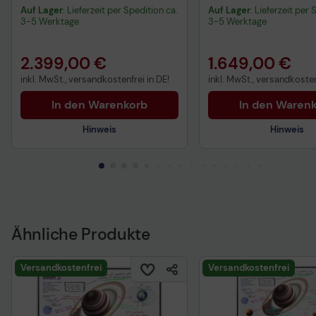
inkl. Neomounts FL50-
cm (75 Zoll)
Auf Lager
: Lieferzeit per Spedition ca.
Auf Lager
: Lieferzeit per 
525WH1 Move Go Rollwagen
3-5 Werktage
3-5 Werktage
höhenverstellbar
2.399,00 €
1.649,00 €
inkl. MwSt., versandkostenfrei in DE!
inkl. MwSt., versandkosten
In den Warenkorb
In den Waren
Hinweis
Hinweis
Technisches Produktdatenblatt
Technisches Produkt
Vorvertragliche Informationen
gemäß der EU-
Datenverordnung
Ähnliche Produkte
Versandkostenfrei
Versandkostenfrei