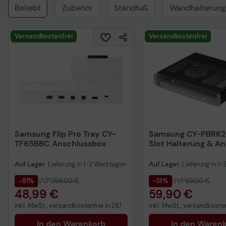
Beliebt
Zubehör
Standfuß
Wandhalterung
Versandkostenfrei
Versandkostenfrei
Samsung Flip Pro Tray CY-
Samsung CY-PBRK
TF65BBC Anschlussbox
Slot Halterung & A
Auf Lager
: Lieferung in 1-2 Werktagen
Auf Lager
: Lieferung in 1
-81%
UVP
259,00 €
-13%
UVP
69,00 €
48,99 €
59,90 €
inkl. MwSt., versandkostenfrei in DE!
inkl. MwSt., versandkosten
In den Warenkorb
In den Waren