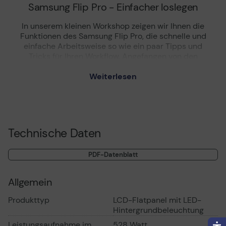
Samsung Flip Pro - Einfacher loslegen
In unserem kleinen Workshop zeigen wir Ihnen die
Funktionen des Samsung Flip Pro, die schnelle und
einfache Arbeitsweise so wie ein paar Tipps und
Tricks für Ihren Workflow. Angefangen von den
intuitiven Funktion des Whiteboards über
Präsentation mit externen Geräten und vieles mehr.
Weiterlesen
Technische Daten
PDF-Datenblatt
Office Partner freut sich, dass Samsung mittlerweile
Allgemein
die 4. Generation des beliebten Samsung Flip Pro
auf den Markt bringt. Somit bietet Samsung
Produkttyp
LCD-Flatpanel mit LED-
mittlerweile ein komplettes Line-Up cleverer
Hintergrundbeleuchtung
interaktiver Touch Displays an. Von 55 bis 85 Zoll
Leistungsaufnahme im
528 Watt