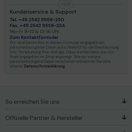
2011, KN32, KN35, EN
ODER
55032:2012, KCC/EK,
Kundenservice & Support
VCCI-CISPR 32:2016,
AS/NZS CISPR 32:2015,
Tel. +49 2542 9558-250
RoHS CNS 15663, EN
Fax. +49 2542 9558-234
55035:2017, GB/T9254-
Mo-Fr 9-12 & 13-16 Uhr
2008, CNS 13438 ITE EMI,
Zum Kontaktformular
ROCT CISPR 24-2013,
Wir verarbeiten Ihre, in diesem Formular eingegebenen,
personenbezogenen Daten ausschließlich für die Beantwortung
ROCT CISPR 22:2005,
bzw. Verarbeitung Ihrer Anfrage. Diese werden dann, wie von
CNS 14336-1 ITE
Ihnen angegeben, im Shop angezeigt. Wie wir weitere
Stets verbunden bleiben - Vielseitige
personenbezogene Daten verarbeiten entnehmen Sie bitte
unserer
Datenschutzerklärung
.
Stromversorgung
Konnektivität
Stromversorgungsgerät
Stromversorgung
Flip Pro bietet mehrere Anschlussmöglichkeiten:
Eingangsspannung
Wechselstrom 100-240 V
USB, HDMI, DP und OPS-Anschluss. Lehrende können
(50/60 Hz)
jedes kompatible Gerät anschließen, um auf Inhalte
zuzugreifen und Informationen auf einem größeren
So erreichen Sie uns
Energierverbrauch Sleep
0.5 Watt
Bildschirm anzuzeigen. Außerdem können sie über
den LAN-Anschluss und die kabellose
OFFICE Partner GmbH
Herstellergarantie
Offizielle Partner & Hersteller
Bildschirmspiegelung eine Verbindung zu fast jedem
Schlesierring 35
Netzwerk und anderen Geräten herstellen.
48712 Gescher
Service und Support
Begrenzte Garantie - 3