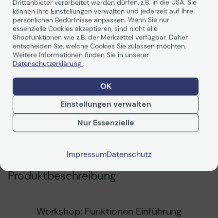
Drittanbieter verarbeitet werden dürfen, z.B. in die USA. Sie
gemäß der EU-
gemäß der EU-
können Ihre Einstellungen verwalten und jederzeit auf Ihre
Datenverordnung
Datenverordnung
persönlichen Bedürfnisse anpassen. Wenn Sie nur
essenzielle Cookies akzeptieren, sind nicht alle
Shopfunktionen wie z.B. der Merkzettel verfügbar. Daher
entscheiden Sie, welche Cookies Sie zulassen möchten.
Weitere Informationen finden Sie in unserer
Datenschutzerklärung
.
OK
Einstellungen verwalten
Moderne Tools für effektive Teamarbeit und
Meetings
Nur Essenzielle
20.08.24 | Keine Kommentare
Neuigkeiten
Wissenswertes
Impressum
Datenschutz
Produktbeschreibung
Workshop: Funktionen Einführung