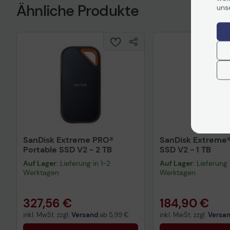
Ähnliche Produkte
uns
SanDisk Extreme PRO®
SanDisk Extreme®
Portable SSD V2 - 2 TB
SSD V2 - 1 TB
Auf Lager
: Lieferung in 1-2
Auf Lager
: Lieferung 
Werktagen
Werktagen
327,56 €
184,90 €
inkl. MwSt. zzgl.
Versand
ab
5,99 €
inkl. MwSt. zzgl.
Versa