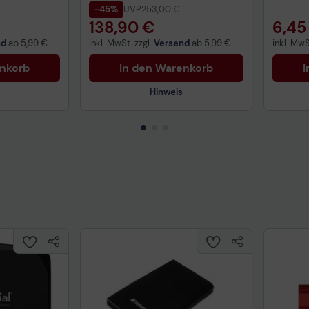
-45%
UVP
253,00 €
138,90 €
6,45
nd
ab
5,99 €
inkl. MwSt. zzgl.
Versand
ab
5,99 €
inkl. MwS
enkorb
In den Warenkorb
I
Hinweis
Technisches Produktdatenblatt
Prüfbericht für Lithiumbatterien
uktdatenblatt
Tech