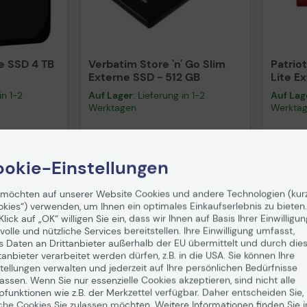
e SSD 4 TB
Verbatim Store 'n' Go Slim
Patrio
Externe SSD - 512 GB
Lite E
in 1-2
Auf Lager
: Lieferung in 1-2
Auf Lag
Werktagen
Werkta
100,61 €
535,
okie-Einstellungen
nd
ab
5,99 €
inkl. MwSt. zzgl.
Versand
ab
5,99 €
inkl. MwS
enkorb
In den Warenkorb
I
 möchten auf unserer Website Cookies und andere Technologien (kur
okies“) verwenden, um Ihnen ein optimales Einkaufserlebnis zu bieten.
Klick auf „OK“ willigen Sie ein, dass wir Ihnen auf Basis Ihrer Einwilligun
volle und nützliche Services bereitstellen. Ihre Einwilligung umfasst,
s Daten an Drittanbieter außerhalb der EU übermittelt und durch die
tanbieter verarbeitet werden dürfen, z.B. in die USA. Sie können Ihre
tellungen verwalten und jederzeit auf Ihre persönlichen Bedürfnisse
ssen. Wenn Sie nur essenzielle Cookies akzeptieren, sind nicht alle
pfunktionen wie z.B. der Merkzettel verfügbar. Daher entscheiden Sie,
che Cookies Sie zulassen möchten. Weitere Informationen finden Sie i