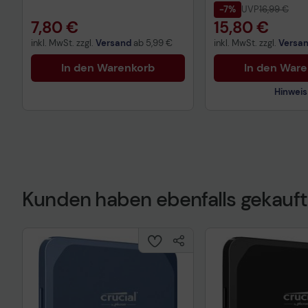
-7%
UVP
16,99 €
7,80 €
15,80 €
inkl. MwSt. zzgl.
Versand
ab
5,99 €
inkl. MwSt. zzgl.
Versa
In den Warenkorb
In den War
Hinweis
Kunden haben ebenfalls gekauft
Technisches Prod