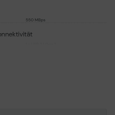
550 MBps
nnektivität
1 x USB 3.1 Gen 2
manforderungen
m
Apple MacOS X 10.6 oder höher,
Windows 8, Windows 8.1, Windows 10
1 x USB-C Kabel - extern ¦ 1 x USB-C auf
USB-A Adapter - extern
IEC 60529 IP55