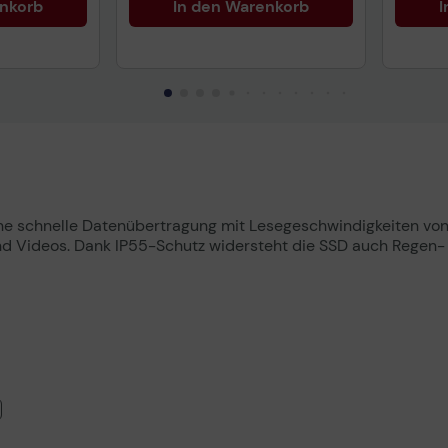
enkorb
In den Warenkorb
I
uktdatenblatt
Tech
e schnelle Datenübertragung mit Lesegeschwindigkeiten von b
 Videos. Dank IP55-Schutz widersteht die SSD auch Regen- u