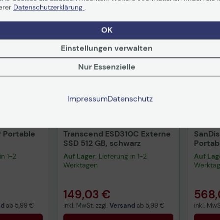
erer
Datenschutzerklärung
.
OK
Einstellungen verwalten
Nur Essenzielle
Impressum
Datenschutz
 Portable
Transcend ESD310C Externe
SanDis
SSD 512 GB, schwarz
Portab
in 1-2
Auf Lager
: Lieferung in 1-2
Auf Lag
Werktagen
Werkta
149,03 €
568,
nd
ab
5,99 €
inkl. MwSt. zzgl.
Versand
ab
5,99 €
inkl. MwS