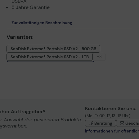
USB-A
5 Jahre Garantie
Zur vollständigen Beschreibung
Varianten:
SanDisk Extreme® Portable SSD V2 - 500 GB
+3
SanDisk Extreme® Portable SSD V2 - 1 TB
SanDisk Extreme® Portable SSD V2 - 2 TB
SanDisk Extreme® Portable SSD V2 - 4 TB
SanDisk Extreme® Portable SSD - 8 TB
Kontaktieren Sie uns.
icher Auftraggeber?
(Mo-Fr 09-12, 13-16 Uhr)
er Auswahl der passenden Produkte,
Beratung
Gesch
ngsvorhaben.
Informationen für öffentli