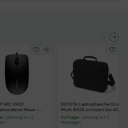
Y MC 1000
DICOTA Laptoptasche Eco
gebundene Maus -
Multi BASE schwarz bis 43,9
rz
cm (17,3 Zoll)
er
: Lieferung in 1-2
Auf Lager
: Lieferung in 1-2
gen
Werktagen