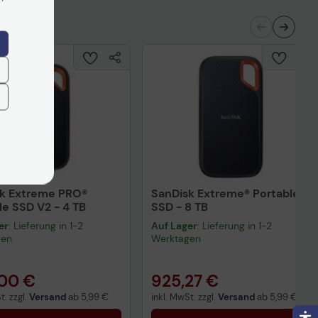
k Extreme PRO®
SanDisk Extreme® Portable
le SSD V2 - 4 TB
SSD - 8 TB
er
: Lieferung in 1-2
Auf Lager
: Lieferung in 1-2
gen
Werktagen
00 €
925,27 €
t. zzgl.
Versand
ab
5,99 €
inkl. MwSt. zzgl.
Versand
ab
5,99 €