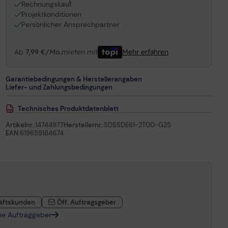
1
Rechnungskauf
Projektkonditionen
Persönlicher Ansprechpartner
Ab
7,99 €/Mo.
mieten mit
Mehr erfahren
Garantiebedingungen & Herstellerangaben
Liefer- und Zahlungsbedingungen
Technisches Produktdatenblatt
Artikelnr.:
14744977
Herstellernr.:
SDSSDE61-2T00-G25
EAN:
619659184674
äftskunden
Öff. Auftragsgeber
che Auftraggeber