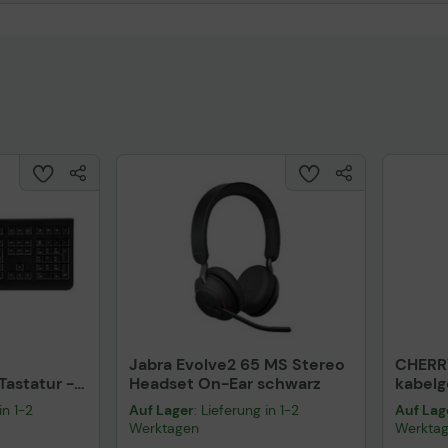
Jabra Evolve2 65 MS Stereo
CHERR
astatur -
Headset On-Ear schwarz
kabel
warz
schwa
in 1-2
Auf Lager
: Lieferung in 1-2
Auf Lag
Werktagen
Werkta