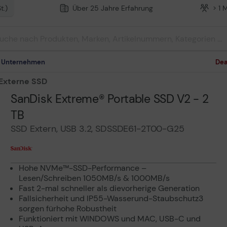
t.)
Über 25 Jahre Erfahrung
> 1 
m Unternehmen
Dea
Externe SSD
SanDisk Extreme® Portable SSD V2 - 2
TB
SSD Extern, USB 3.2, SDSSDE61-2T00-G25
Hohe NVMe™-SSD-Performance –
Lesen/Schreiben 1050MB/s & 1000MB/s
Fast 2-mal schneller als dievorherige Generation
Fallsicherheit und IP55-Wasserund-Staubschutz3
sorgen fürhohe Robustheit
Funktioniert mit WINDOWS und MAC, USB-C und