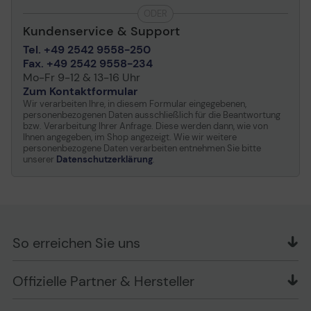
ODER
Kundenservice & Support
Tel. +49 2542 9558-250
Fax. +49 2542 9558-234
Mo-Fr 9-12 & 13-16 Uhr
Zum Kontaktformular
Wir verarbeiten Ihre, in diesem Formular eingegebenen,
personenbezogenen Daten ausschließlich für die Beantwortung
bzw. Verarbeitung Ihrer Anfrage. Diese werden dann, wie von
Ihnen angegeben, im Shop angezeigt. Wie wir weitere
personenbezogene Daten verarbeiten entnehmen Sie bitte
unserer
Datenschutzerklärung
.
So erreichen Sie uns
OFFICE Partner GmbH
Offizielle Partner & Hersteller
Schlesierring 35
48712 Gescher