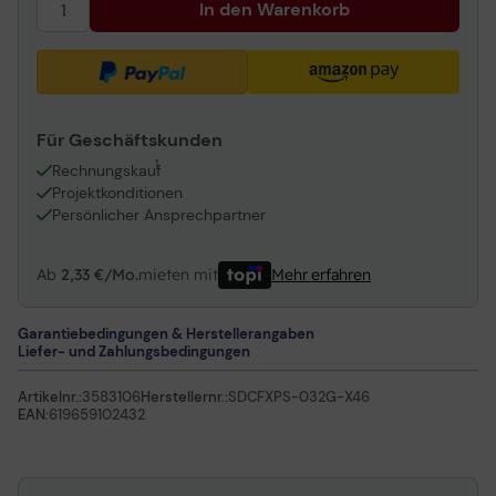
In den Warenkorb
Für Geschäftskunden
1
Rechnungskauf
Projektkonditionen
Persönlicher Ansprechpartner
Ab
2,33 €/Mo.
mieten mit
Mehr erfahren
Garantiebedingungen & Herstellerangaben
Liefer- und Zahlungsbedingungen
Artikelnr.:
3583106
Herstellernr.:
SDCFXPS-032G-X46
EAN:
619659102432