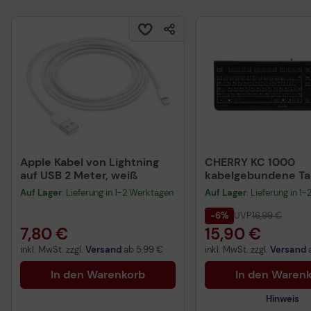
Apple Kabel von Lightning
CHERRY KC 1000
auf USB 2 Meter, weiß
kabelgebundene Tas
QWERTZ DE - schwa
Auf Lager
: Lieferung in 1-2 Werktagen
Auf Lager
: Lieferung in 1
-6%
UVP
16,99 €
7,80 €
15,90 €
inkl. MwSt. zzgl.
Versand
ab
5,99 €
inkl. MwSt. zzgl.
Versand
In den Warenkorb
In den Waren
Hinweis