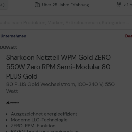
t.)
Über 25 Jahre Erfahrung
> 1 
m Unternehmen
Dea
500Watt
Sharkoon Netzteil WPM Gold ZERO
550W Zero RPM Semi-Modular 80
PLUS Gold
80 PLUS Gold Wechselstrom, 100-240 V, 550
Watt
Ausgezeichnet energieeffizient
Moderne LLC-Technologie
ZERO-RPM-Funktion
RYZEN-bereit und semimodular