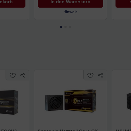
enkorb
In den Warenkorb
I
Hinweis
Technisches Produktdatenblatt
Prüfbericht für Lithiumbatterien
uktdatenblatt
Tech