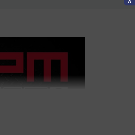
nisches Produktdatenblatt
Technisches Produktdatenblatt
enungsanleitung
Bedienungsanleitung