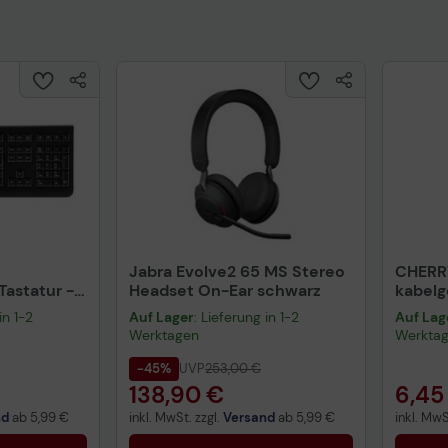
Jabra Evolve2 65 MS Stereo
CHERR
astatur -
Headset On-Ear schwarz
kabel
warz
schwa
in 1-2
Auf Lager
: Lieferung in 1-2
Auf Lag
Werktagen
Werkta
-45%
UVP
253,00 €
138,90 €
6,45
nd
ab
5,99 €
inkl. MwSt. zzgl.
Versand
ab
5,99 €
inkl. MwS