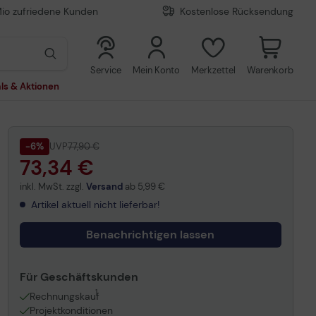
Mio zufriedene Kunden
Kostenlose Rücksendung
0
0
Service
Mein Konto
Merkzettel
Warenkorb
ls & Aktionen
-6%
UVP
77,90 €
73,34 €
inkl. MwSt. zzgl.
Versand
ab
5,99 €
Artikel aktuell nicht lieferbar!
Benachrichtigen lassen
Für Geschäftskunden
1
Rechnungskauf
Projektkonditionen