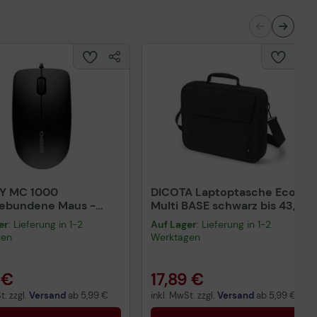
Y MC 1000
DICOTA Laptoptasche Eco
gebundene Maus -
Multi BASE schwarz bis 43,9
rz
cm (17,3 Zoll)
er
: Lieferung in 1-2
Auf Lager
: Lieferung in 1-2
gen
Werktagen
 €
17,89 €
t. zzgl.
Versand
ab
5,99 €
inkl. MwSt. zzgl.
Versand
ab
5,99 €