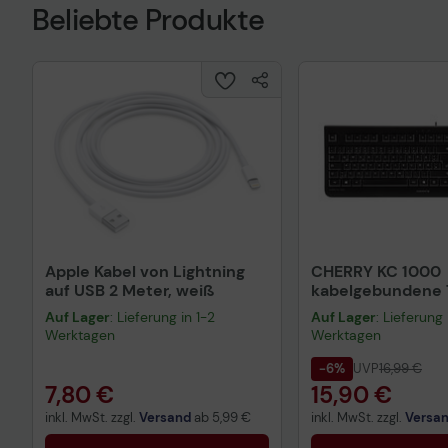
Beliebte Produkte
Apple Kabel von Lightning
CHERRY KC 1000
auf USB 2 Meter, weiß
kabelgebundene T
QWERTZ DE - sch
Auf Lager
: Lieferung in 1-2
Auf Lager
: Lieferung 
Werktagen
Werktagen
-6%
UVP
16,99 €
7,80 €
15,90 €
inkl. MwSt. zzgl.
Versand
ab
5,99 €
inkl. MwSt. zzgl.
Versa