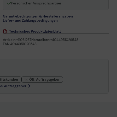
Persönlicher Ansprechpartner
Garantiebedingungen & Herstellerangaben
Liefer- und Zahlungsbedingungen
Technisches Produktdatenblatt
Artikelnr.:
11061267
Herstellernr.:
4044951026548
EAN:
4044951026548
äftskunden
Öff. Auftragsgeber
che Auftraggeber