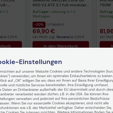
l FOCUS
Seasonic Netzteil Core GX
MSI MA
ull-
650 V2 ATX 3.1 full-modular
750W
+ Gold
650W 80+ Gold schwarz
in 1-2
Auf Lager
: Lieferung in 1-2
Auf Lag
Werktagen
Werkta
-30%
UVP
99,90 €
69,90 €
81,9
nd
ab
5,99 €
inkl. MwSt. zzgl.
Versand
ab
5,99 €
inkl. MwS
enkorb
In den Warenkorb
I
Hinweis
okie-Einstellungen
 möchten auf unserer Website Cookies und andere Technologien (kur
uktdatenblatt
Technisches Produktdatenblatt
Tech
okies“) verwenden, um Ihnen ein optimales Einkaufserlebnis zu bieten.
Klick auf „OK“ willigen Sie ein, dass wir Ihnen auf Basis Ihrer Einwilligun
Vorv
volle und nützliche Services bereitstellen. Ihre Einwilligung umfasst,
gemä
s Daten an Drittanbieter außerhalb der EU übermittelt und durch die
Date
tanbieter verarbeitet werden dürfen, z.B. in die USA. Sie können Ihre
tellungen verwalten und jederzeit auf Ihre persönlichen Bedürfnisse
ssen. Wenn Sie nur essenzielle Cookies akzeptieren, sind nicht alle
pfunktionen wie z.B. der Merkzettel verfügbar. Daher entscheiden Sie,
che Cookies Sie zulassen möchten. Weitere Informationen finden Sie i