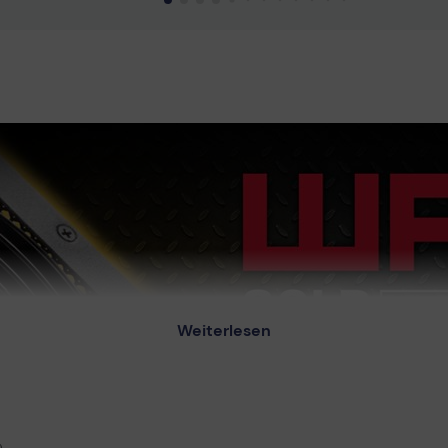
uktdatenblatt
Technisches Produktdatenblatt
Tech
Bedienungsanleitung
Bedi
Weiterlesen