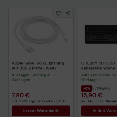
Apple Kabel von Lightning
CHERRY KC 1000
auf USB 2 Meter, weiß
kabelgebundene T
QWERTZ DE - sch
Auf Lager
: Lieferung in 1-2
Auf Lager
: Lieferung 
Werktagen
Werktagen
-6%
UVP
16,99 €
7,80 €
15,90 €
inkl. MwSt. zzgl.
Versand
ab
5,99 €
inkl. MwSt. zzgl.
Versa
In den Warenkorb
In den War