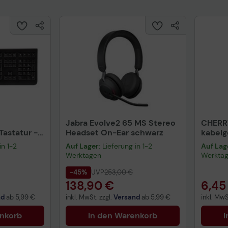
Jabra Evolve2 65 MS Stereo
CHERR
astatur -
Headset On-Ear schwarz
kabel
warz
schwa
in 1-2
Auf Lager
: Lieferung in 1-2
Auf Lag
Werktagen
Werkta
-45%
UVP
253,00 €
138,90 €
6,45
nd
ab
5,99 €
inkl. MwSt. zzgl.
Versand
ab
5,99 €
inkl. MwS
enkorb
In den Warenkorb
I