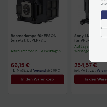
uns
Beamerlampe für EPSON
Sony LMP-H210 E
(ersetzt: ELPLP77,
für VPL-HW45, V
V13H010L77)
Auf Lager
: Lieferung 
Artikel lieferbar in 1-3 Werktagen.
Werktagen
66,15 €
254,57 €
inkl. MwSt. zzgl.
Versand
ab
5,99 €
inkl. MwSt. zzgl.
Versa
In den Warenkorb
In den War