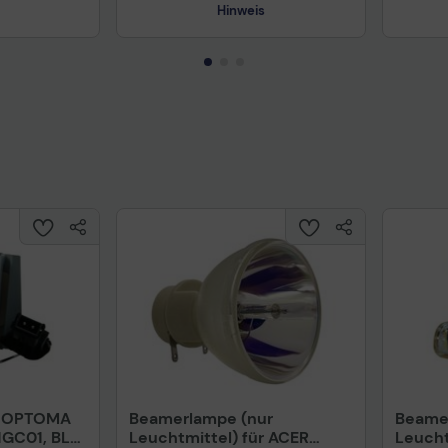
Hinweis
Technisches Produktdatenblatt
Prüfbericht für Lithiumbatterien
uktdatenblatt
Tech
r OPTOMA
Beamerlampe (nur
Beame
1GC01, BL-
Leuchtmittel) für ACER
Leucht