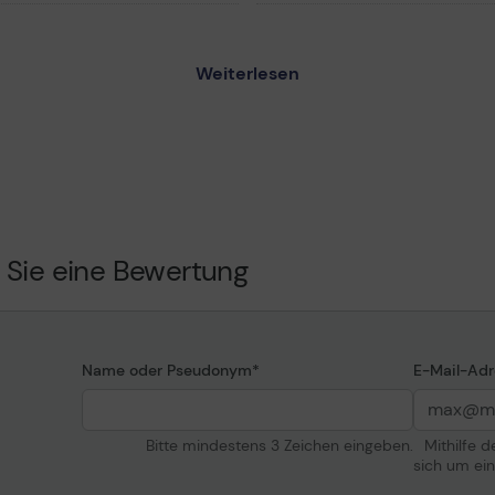
Lampe
Weiterlesen
1 - Projektorlampe
Typ
pe - Quecksilberdampf-
Kapazität
mpe - 225 Watt
Lebenszyklus
n) (Standardmodus) /
(n) (Energiesparmodus)
75 cm x 7.34 cm
Informationen zur K
 Sie eine Bewertung
Entwickelt für
W345, EW348, EX315,
Name oder Pseudonym
E-Mail-Adr
Bitte mindestens 3 Zeichen eingeben.
Mithilfe 
sich um ei