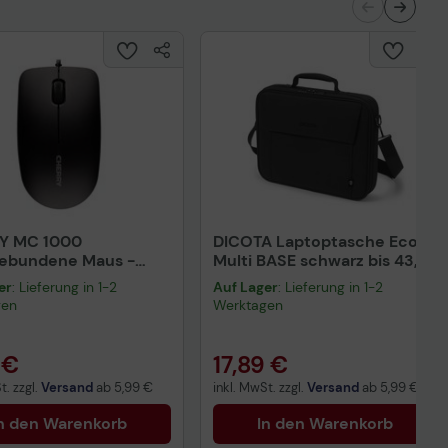
Y MC 1000
DICOTA Laptoptasche Eco
gebundene Maus -
Multi BASE schwarz bis 43,9
rz
cm (17,3 Zoll)
er
: Lieferung in 1-2
Auf Lager
: Lieferung in 1-2
gen
Werktagen
 €
17,89 €
t. zzgl.
Versand
ab
5,99 €
inkl. MwSt. zzgl.
Versand
ab
5,99 €
n den Warenkorb
In den Warenkorb