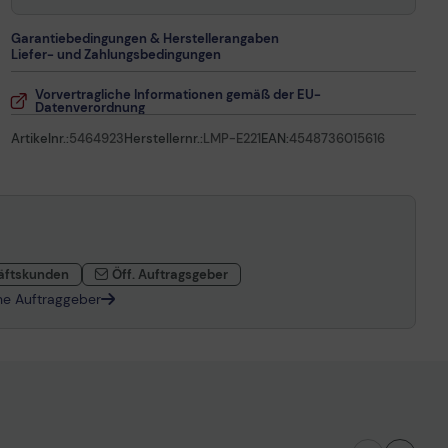
Garantiebedingungen & Herstellerangaben
Liefer- und Zahlungsbedingungen
Vorvertragliche Informationen gemäß der EU-
Datenverordnung
Artikelnr.:
5464923
Herstellernr.:
LMP-E221
EAN:
4548736015616
äftskunden
Öff. Auftragsgeber
che Auftraggeber