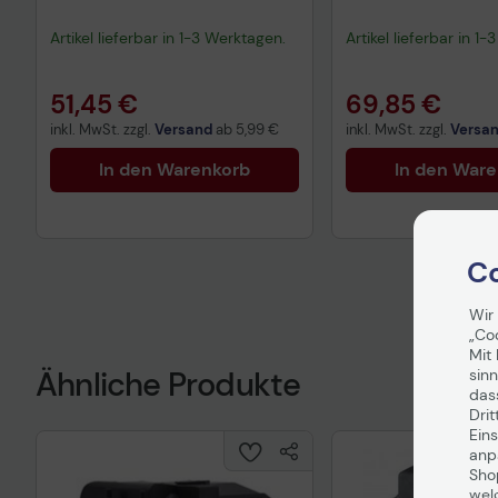
V13H010L78)
FU195A)
Artikel lieferbar in 1-3 Werktagen.
Artikel lieferbar in 1
51,45 €
69,85 €
inkl. MwSt. zzgl.
Versand
ab
5,99 €
inkl. MwSt. zzgl.
Versa
In den Warenkorb
In den War
Co
Wir
„Co
Mit 
Ähnliche Produkte
sinn
das
Drit
Eins
anpa
Sho
wel