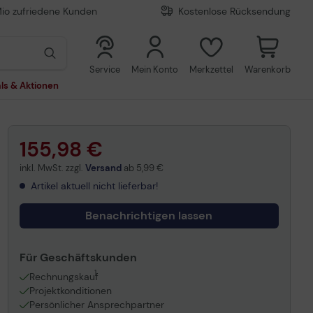
Mio zufriedene Kunden
Kostenlose Rücksendung
0
0
Service
Mein Konto
Merkzettel
Warenkorb
ls & Aktionen
155,98 €
inkl. MwSt. zzgl.
Versand
ab
5,99 €
Artikel aktuell nicht lieferbar!
Benachrichtigen lassen
Für Geschäftskunden
1
Rechnungskauf
Projektkonditionen
Persönlicher Ansprechpartner