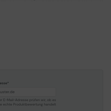
Quecksilberdampf-Hochdrucklampe
225 Watt
4000 Stunde(n) (Standardmodus) /
10000 Stunde(n) (Energiesparmodus)
ompatibilität
Sony VPL-EW315, EW345, EW348, EX315,
EX345
esse
der E-Mail-Adresse prüfen wir, ob es
ne echte Produktbewertung handelt