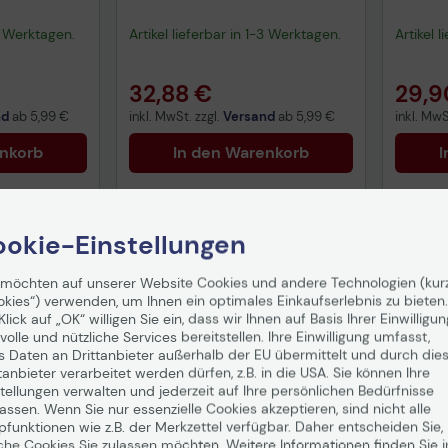
(ersetzt: MC.JQ211.005,
(erset
MC.JQ211.00A,
323-5
-3 Werktagen.
Artikel lieferbar in 1-3 Werktagen.
Artikel 
MC.JQ211.00B, MC.JQE11.001,
MC.JQE11.008,
MC.JQ211.001)
32,88 €
29,9
nd
ab
5,99 €
inkl. MwSt. zzgl.
Versand
ab
5,99 €
inkl. MwS
enkorb
In den Warenkorb
I
okie-Einstellungen
 möchten auf unserer Website Cookies und andere Technologien (kur
okies“) verwenden, um Ihnen ein optimales Einkaufserlebnis zu bieten.
Klick auf „OK“ willigen Sie ein, dass wir Ihnen auf Basis Ihrer Einwilligun
volle und nützliche Services bereitstellen. Ihre Einwilligung umfasst,
s Daten an Drittanbieter außerhalb der EU übermittelt und durch die
tanbieter verarbeitet werden dürfen, z.B. in die USA. Sie können Ihre
tellungen verwalten und jederzeit auf Ihre persönlichen Bedürfnisse
ssen. Wenn Sie nur essenzielle Cookies akzeptieren, sind nicht alle
pfunktionen wie z.B. der Merkzettel verfügbar. Daher entscheiden Sie,
che Cookies Sie zulassen möchten. Weitere Informationen finden Sie i