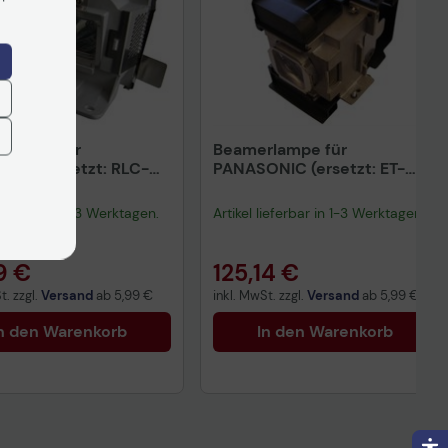
rlampe für
Beamerlampe für
NIC (ersetzt: RLC-
PANASONIC (ersetzt: ET-
LAA110, ETLAA110)
lieferbar in 1-3 Werktagen.
Artikel lieferbar in 1-3 Werktagen.
9 €
125,14 €
t. zzgl.
Versand
ab
5,99 €
inkl. MwSt. zzgl.
Versand
ab
5,99 €
n den Warenkorb
In den Warenkorb