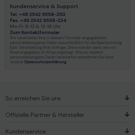
Kundenservice & Support
Tel. +49 2542 9558-250
Fax. +49 2542 9558-234
Mo-Fr 9-12 & 13-16 Uhr
Zum Kontaktformular
Wir verarbeiten Ihre, in diesem Formular eingegebenen,
personenbezogenen Daten ausschließlich für die Beantwortung
bzw. Verarbeitung Ihrer Anfrage. Diese werden dann, wie von
Ihnen angegeben, im Shop angezeigt. Wie wir weitere
personenbezogene Daten verarbeiten entnehmen Sie bitte
unserer
Datenschutzerklärung
.
So erreichen Sie uns
OFFICE Partner GmbH
Offizielle Partner & Hersteller
Schlesierring 35
48712 Gescher
Kundenservice
Telefon: +49 (0) 2542 / 9558250