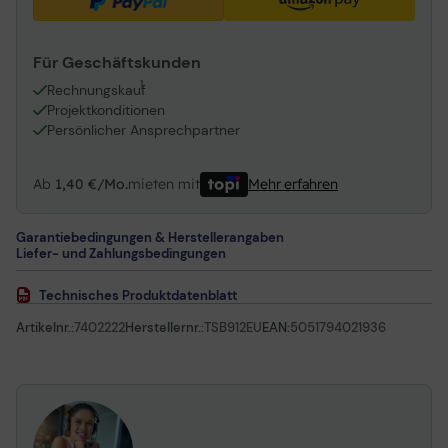
Für Geschäftskunden
1
Rechnungskauf
Projektkonditionen
Persönlicher Ansprechpartner
Ab
1,40 €/Mo.
mieten mit
Mehr erfahren
Garantiebedingungen & Herstellerangaben
Liefer- und Zahlungsbedingungen
Technisches Produktdatenblatt
Artikelnr.:
7402222
Herstellernr.:
TSB912EU
EAN:
5051794021936