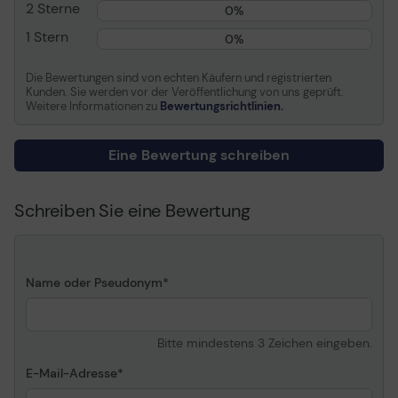
Verschlussart
Reißverschluss
2 Sterne
0%
Belüftetes Rückenteil
Ja
1 Stern
0%
Kapazität
22 Liter
Die Bewertungen sind von echten Käufern und registrierten
Farbe
Schwarz/Grau
Kunden. Sie werden vor der Veröffentlichung von uns geprüft.
Weitere Informationen zu
Bewertungsrichtlinien.
Herstellergarantie
Eine Bewertung schreiben
Service und Support
Begrenzte Garantie: -
Lebensdauer
Schreiben Sie eine Bewertung
Name oder Pseudonym
Bitte mindestens 3 Zeichen eingeben.
E-Mail-Adresse