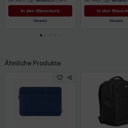
inkl. MwSt. zzgl.
Versand
ab
5,99 €
inkl. MwSt. zzgl.
Versand
In den Warenkorb
In den Waren
Hinweis
Hinweis
Technisches Produktdatenblatt
Technisches Produkt
Vorvertragliche Informationen
Vorvertragliche Info
gemäß der EU-
gemäß der EU-
Datenverordnung
Datenverordnung
Ähnliche Produkte