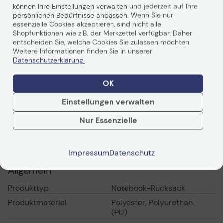
dem gepolsterten Notebookfach ausgestattet, mit der
können Ihre Einstellungen verwalten und jederzeit auf Ihre
persönlichen Bedürfnisse anpassen. Wenn Sie nur
Geräte unterschiedlicher Größe sicher fixiert werden
essenzielle Cookies akzeptieren, sind nicht alle
können. Er ist an das moderne Leben angepasst und
Shopfunktionen wie z.B. der Merkzettel verfügbar. Daher
bietet spezielle Fächer für persönliche Gegenstände und
entscheiden Sie, welche Cookies Sie zulassen möchten.
Zubehör. Die gepolsterten Schulterriemen und die
Weitere Informationen finden Sie in unserer
belüftete Rückenpolsterung sorgen für optimalen
Datenschutzerklärung
.
Weiterlesen
Tragekomfort auch bei vollgepacktem Rucksack.
OK
Einstellungen verwalten
Technische Daten
Nur Essenzielle
PDF-Datenblatt
Impressum
Datenschutz
Allgemein
Produkttyp
Notebook-Rucksack
Produktmaterial
Polyester, Polyurethan
(PU)