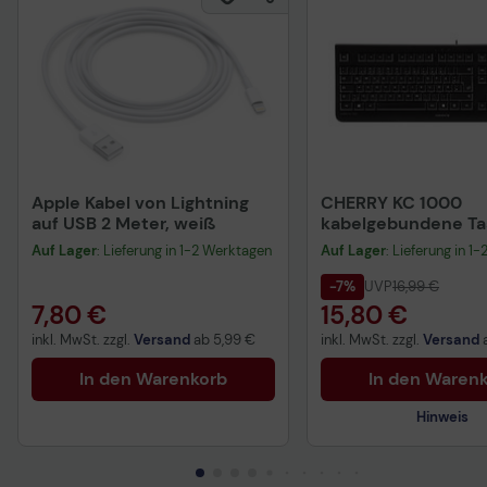
Apple Kabel von Lightning
CHERRY KC 1000
auf USB 2 Meter, weiß
kabelgebundene Tas
QWERTZ DE - schwa
Auf Lager
: Lieferung in 1-2 Werktagen
Auf Lager
: Lieferung in 1
-7%
UVP
16,99 €
7,80 €
15,80 €
inkl. MwSt. zzgl.
Versand
ab
5,99 €
inkl. MwSt. zzgl.
Versand
In den Warenkorb
In den Waren
Hinweis