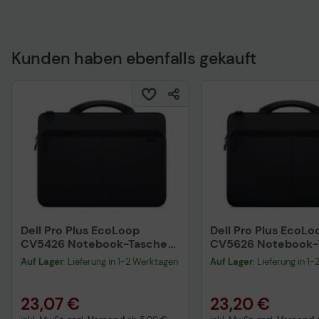
Kunden haben ebenfalls gekauft
Technisches Produkt
Dell Pro Plus EcoLoop
Dell Pro Plus EcoLo
CV5426 Notebook-Tasche
CV5626 Notebook-
35,6 cm (14") Schwarz
40,6 cm (16") Schw
Auf Lager
: Lieferung in 1-2 Werktagen
Auf Lager
: Lieferung in 1
23,07 €
23,20 €