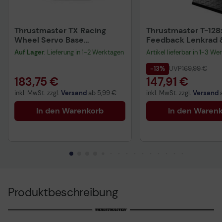
Thrustmaster TX Racing
Thrustmaster T-128
Wheel Servo Base
Feedback Lenkrad 
Lenkradbasis
Pedale-Set für Micr
Auf Lager
: Lieferung in 1-2 Werktagen
Artikel lieferbar in 1-3 We
kabelgebunden - für PC,
XBOX One, XBOX Ser
XBOX ONE
XBOX Series X & PC
-13%
UVP
169,99 €
183,75 €
147,91 €
inkl. MwSt. zzgl.
Versand
ab
5,99 €
inkl. MwSt. zzgl.
Versand
In den Warenkorb
In den Waren
Produktbeschreibung