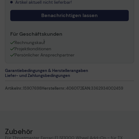
Artikel aktuell nicht lieferbar!
Benachrichtigen lassen
Für Geschäftskunden
1
Rechnungskauf
Projektkonditionen
Persönlicher Ansprechpartner
Garantiebedingungen & Herstellerangaben
Liefer- und Zahlungsbedingungen
Artikelnr.:
15907698
Herstellernr.:
4060172
EAN:
3362934002459
Zubehör
Für Thrustmaster Ferrari F1 SF1000 Wheel Add-On - für TX