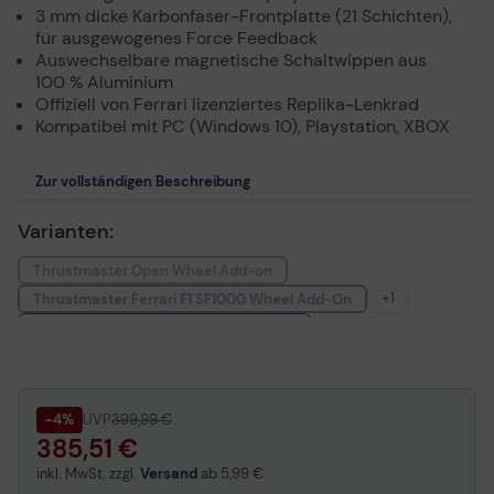
3 mm dicke Karbonfaser-Frontplatte (21 Schichten),
für ausgewogenes Force Feedback
Auswechselbare magnetische Schaltwippen aus
100 % Aluminium
Offiziell von Ferrari lizenziertes Replika-Lenkrad
Kompatibel mit PC (Windows 10), Playstation, XBOX
Zur vollständigen Beschreibung
Varianten:
Thrustmaster Open Wheel Add-on
+1
Thrustmaster Ferrari F1 SF1000 Wheel Add-On
Thrustmaster Ferrari F1 Wheel Add-On
-4%
UVP
399,99 €
385,51 €
inkl. MwSt. zzgl.
Versand
ab
5,99 €