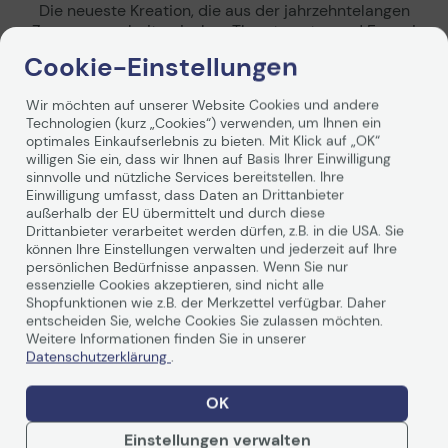
Die neueste Kreation, die aus der jahrzehntelangen
Zusammenarbeit zwischen Thrustmaster und Ferrari
entstanden ist, ist eine Nachbildung des Lenkrads des
Cookie-Einstellungen
legendären einsitzigen Rennwagens Ferrari SF1000 im
Maßstab 1:1. Das Thrustmaster Formula Wheel Add-On
Wir möchten auf unserer Website Cookies und andere
Ferrari SF1000 Edition verfügt über die ikonische
Technologien (kurz „Cookies“) verwenden, um Ihnen ein
Beschriftung und die offiziellen Markierungen, die auf
optimales Einkaufserlebnis zu bieten. Mit Klick auf „OK“
dem echten Lenkrad zu finden sind, sowie über ein 109
willigen Sie ein, dass wir Ihnen auf Basis Ihrer Einwilligung
mm großes IPS-LCD-Display, das bis zu 69
sinnvolle und nützliche Services bereitstellen. Ihre
Weiterlesen
Renninformationen anzeigt.
Einwilligung umfasst, dass Daten an Drittanbieter
Die Rennanzeige verfügt über verschiedene Skins für die
außerhalb der EU übermittelt und durch diese
jeweilige Spielart oder das zu fahrende Auto und 21 LEDs:
Drittanbieter verarbeitet werden dürfen, z.B. in die USA. Sie
können Ihre Einstellungen verwalten und jederzeit auf Ihre
15 für die Motordrehzahl und 2 x 3 für die Flaggen der
persönlichen Bedürfnisse anpassen. Wenn Sie nur
Rennleitung.
essenzielle Cookies akzeptieren, sind nicht alle
Technische Daten
Die 100-prozentige Karbonfaserstruktur der Frontplatte
Shopfunktionen wie z.B. der Merkzettel verfügbar. Daher
des Lenkrads bietet ein ausgewogenes Force Feedback
entscheiden Sie, welche Cookies Sie zulassen möchten.
für extrem präzise Bewegungen bei Rennen,
Weitere Informationen finden Sie in unserer
insbesondere in Spielen bei denen Einsitzer-Fahrzeuge
Datenschutzerklärung
.
Allgemein
im Mittelpunkt stehen. Texturierte Gummigriffe und
austauschbare Thrustmaster T-Chrono Paddles -
Hersteller
ThrustMaster
OK
Schaltwippen (separat erhältlich) machen dieses
Herst. Art. Nr.
4060172
Replika-Lenkrad zu einem wirklich vielseitigen Renn-Tool,
Einstellungen verwalten