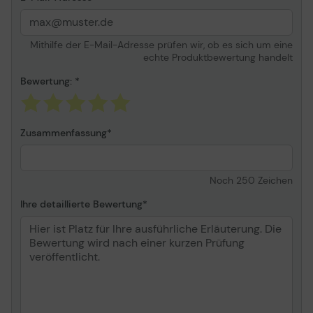
Das Formula Wheel Add-On Ferrari SF1000 Edition
verfügt über eine zentrale Frontplatte aus 100 %
Karbonfaser (21 Schichten, insgesamt 3 mm dick), die
Mithilfe der E-Mail-Adresse prüfen wir, ob es sich um eine
Steifigkeit und geringes Gewicht für ein ausgewogenes
echte Produktbewertung handelt
Force Feedback kombiniert. Die aus strukturiertem
Gummi gefertigten Griffe des Lenkrads sind dem
Bewertung:
realen Handling nachempfunden und bieten einen
beispiellosen Rennkomfort.
Zusammenfassung
Noch
250
Zeichen
Ihre detaillierte Bewertung