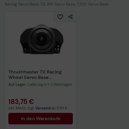
Racing Servo Base, TS-XW Servo Base, T300 Servo Base
Thrustmaster TX Racing
Wheel Servo Base
Lenkradbasis
Auf Lager
: Lieferung in 1-2 Werktagen
kabelgebunden - für PC,
XBOX ONE
183,75 €
inkl. MwSt. zzgl.
Versand
ab
5,99 €
In den Warenkorb