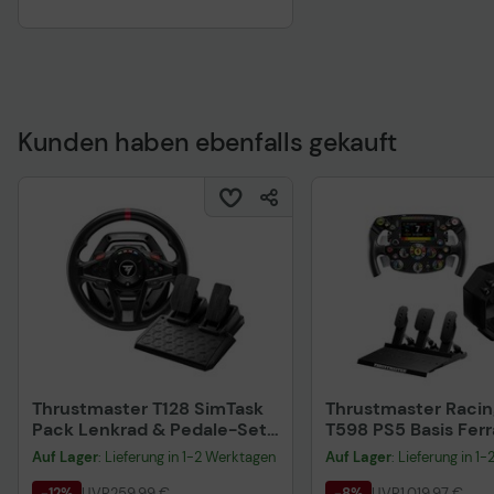
Kunden haben ebenfalls gekauft
Thrustmaster T128 SimTask
Thrustmaster Racin
Pack Lenkrad & Pedale-Set
T598 PS5 Basis Ferr
kabelgebunden
Lenkrad Pedals III L
Auf Lager
: Lieferung in 1-2 Werktagen
Auf Lager
: Lieferung in 1
-12%
UVP
259,99 €
-8%
UVP
1.019,97 €