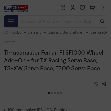
0
0
zeit & Hobby
Gaming
Gaming Simulatoren
Lenkräder
Thrustmaster Ferrari F1 SF1000 Wheel
Add-On - für TX Racing Servo Base,
TS-XW Servo Base, T300 Servo Base
109 mm großes IPS-LCD-Display