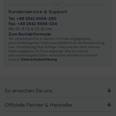
ODER
Kundenservice & Support
Tel. +49 2542 9558-250
Fax. +49 2542 9558-234
Mo-Fr 9-12 & 13-16 Uhr
Zum Kontaktformular
Wir verarbeiten Ihre, in diesem Formular eingegebenen,
personenbezogenen Daten ausschließlich für die Beantwortung
bzw. Verarbeitung Ihrer Anfrage. Diese werden dann, wie von
Ihnen angegeben, im Shop angezeigt. Wie wir weitere
personenbezogene Daten verarbeiten entnehmen Sie bitte
unserer
Datenschutzerklärung
.
So erreichen Sie uns
OFFICE Partner GmbH
Offizielle Partner & Hersteller
Schlesierring 35
48712 Gescher
MAGNETISCHE PUSH-PULL-SCHALTWIPPEN