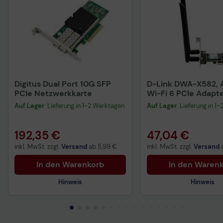
Digitus Dual Port 10G SFP
D-Link DWA-X582,
PCIe Netzwerkkarte
Wi-Fi 6 PCIe Adapte
Bluetooth 5.0
Auf Lager
: Lieferung in 1-2 Werktagen
Auf Lager
: Lieferung in 1
192,35 €
47,04 €
inkl. MwSt. zzgl.
Versand
ab
5,99 €
inkl. MwSt. zzgl.
Versand
In den Warenkorb
In den Waren
Hinweis
Hinweis
Technisches Produkt
Sicherheitsdatenblatt