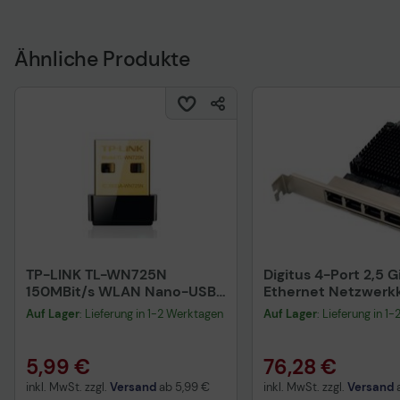
Ähnliche Produkte
TP-LINK TL-WN725N
Digitus 4-Port 2,5 G
150MBit/s WLAN Nano-USB-
Ethernet Netzwerkk
Adapter
RJ45, PCI Express, 
Auf Lager
: Lieferung in 1-2 Werktagen
Auf Lager
: Lieferung in 1
Chipsatz
5,99 €
76,28 €
inkl. MwSt. zzgl.
Versand
ab
5,99 €
inkl. MwSt. zzgl.
Versand