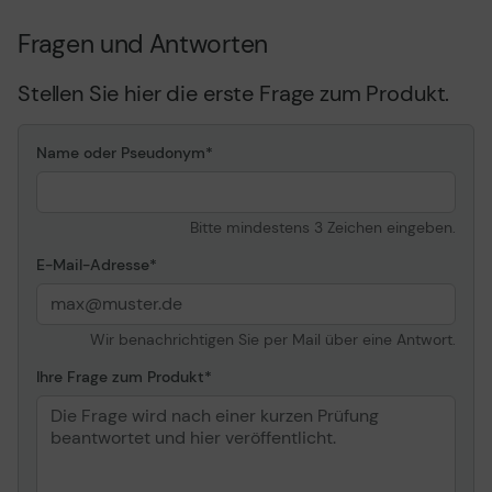
WPA-PSK, WPA2-PSK
Fragen und Antworten
Kennzeichnung
FCC
Stellen Sie hier die erste Frage zum Produkt.
Software / Systemanforderungen
Software inbegriffen
Treiber &
Name oder Pseudonym
Dienstprogramme
Erforderliches
Microsoft Windows 2000,
Betriebssystem
Microsoft Windows XP,
Bitte mindestens 3 Zeichen eingeben.
Microsoft Windows XP
64-bit Edition, Microsoft
E-Mail-Adresse
Windows 7, Microsoft
Windows Vista (32/64
bits)
Wir benachrichtigen Sie per Mail über eine Antwort.
Maße und Gewicht
Ihre Frage zum Produkt
Breite
2.2 cm
Tiefe
12.1 cm
Höhe
7.9 cm