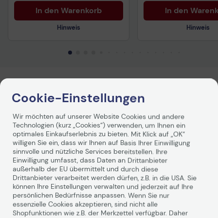
In den Warenkorb
In den Waren
Hinweis
Hinweis
Technisches Produktdatenblatt
Sicherheitsdatenblat
Vorvertragliche Informationen
gemäß der EU-
Produktbeschreibung
Datenverordnung
Cookie-Einstellungen
Wir möchten auf unserer Website Cookies und andere
TP-LINK TL-WN781ND - 150Mbit/s-
Technologien (kurz „Cookies“) verwenden, um Ihnen ein
WLAN-PCI-Express-Adapter
optimales Einkaufserlebnis zu bieten. Mit Klick auf „OK“
willigen Sie ein, dass wir Ihnen auf Basis Ihrer Einwilligung
sinnvolle und nützliche Services bereitstellen. Ihre
Einwilligung umfasst, dass Daten an Drittanbieter
Der TL-WN781ND von TP-LINK ist so konzipiert, dass er
außerhalb der EU übermittelt und durch diese
eine komplette End-to-End-WLAN-Performance zur
Drittanbieter verarbeitet werden dürfen, z.B. in die USA. Sie
Verfügung stellt, vom Server oder Server-Backbone bis
können Ihre Einstellungen verwalten und jederzeit auf Ihre
zur Switch-Infrastruktur und hinunter bis zum Desktop
persönlichen Bedürfnisse anpassen. Wenn Sie nur
mit dem PCI Express-Anschluss. Der WLAN-PCI-Express
essenzielle Cookies akzeptieren, sind nicht alle
Weiterlesen
Shopfunktionen wie z.B. der Merkzettel verfügbar. Daher
(x1)-Adapter TL-WN781ND bietet eine größere