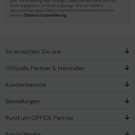
bzw. Verarbeitung Ihrer Anfrage. Diese werden dann, wie von
Ihnen angegeben, im Shop angezeigt. Wie wir weitere
personenbezogene Daten verarbeiten entnehmen Sie bitte
unserer
Datenschutzerklärung
.
So erreichen Sie uns
OFFICE Partner GmbH
Offizielle Partner & Hersteller
Schlesierring 35
48712 Gescher
Kundenservice
Telefon: +49 (0) 2542 / 9558250
Kontaktformular
Apple im Unternehmen
Bestellungen
Bewertungsrichtlinien
Ansprechpartner bei fehlerhafter Ware und Schäden
FAQ
Rückruf-Service
Liefer- und Zahlungsbedingungen
OFFICE Partner Blog
Rund um OFFICE Partner
Versand im Namen Dritter
Wissen mit OP
Zahlungsarten
Produkttests
Über uns
Widerrufsrecht
Markenshops
Social Media
Stellenangebote