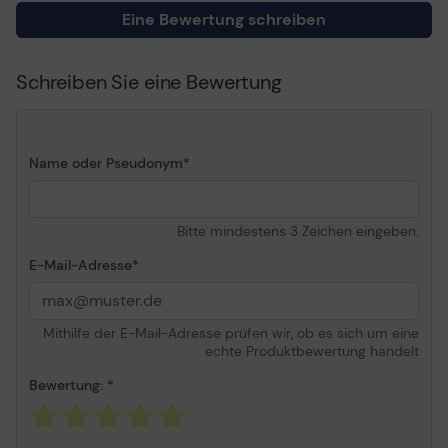
Lieferumfang:
Eine Bewertung schreiben
Allgemein
TP-LINK TL-WN781ND
CD
Gerätetyp
Netzwerkadapter
Schreiben Sie eine Bewertung
Schnellinstallationsanleitung
Formfaktor
Plug-in-Karte
Schnittstellentyp
PCI Express x1
(Bustyp)
Name oder Pseudonym
Netzwerk
Anschlusstechnik
Kabellos
Bitte mindestens 3 Zeichen eingeben.
Data Link Protocol
IEEE 802.11b, IEEE 802.11g,
E-Mail-Adresse
IEEE 802.11n
Spread-Spectrum-
OFDM
Methode
Mithilfe der E-Mail-Adresse prüfen wir, ob es sich um eine
echte Produktbewertung handelt
Datenübertragungsrate
150 Mbps
Leitungskodierformat
Bewertung:
CCK, 64 QAM, 16 QAM,
OFDM
Frequenzband
2.4 GHz