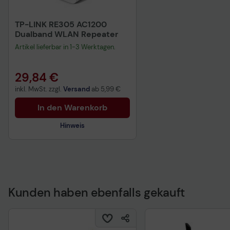
TP-LINK RE305 AC1200
Dualband WLAN Repeater
Artikel lieferbar in 1-3 Werktagen.
29,84 €
inkl. MwSt. zzgl.
Versand
ab
5,99 €
In den Warenkorb
Hinweis
Technisches Produktdatenblatt
Vorvertragliche Informationen
gemäß der EU-
Kunden haben ebenfalls gekauft
Datenverordnung