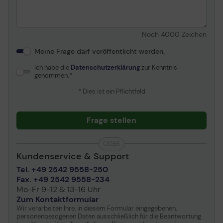
Umgebungsbedingungen
Min Betriebstemperatur
0 °C
Noch
4000
Zeichen
Max. Betriebstemperatur
40 °C
Meine Frage darf veröffentlicht werden.
Zulässige Luftfeuchtigkeit
10 - 90%
Ich habe die
Datenschutzerklärung
zur Kenntnis
im Betrieb
genommen.
* Dies ist ein Pflichtfeld
Frage stellen
ODER
Kundenservice & Support
Tel. +49 2542 9558-250
Fax. +49 2542 9558-234
Mo-Fr 9-12 & 13-16 Uhr
Zum Kontaktformular
Wir verarbeiten Ihre, in diesem Formular eingegebenen,
personenbezogenen Daten ausschließlich für die Beantwortung