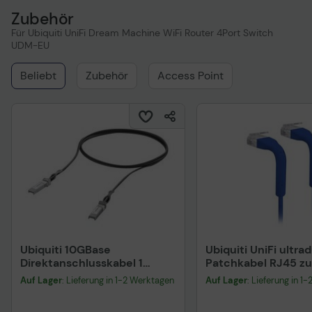
Zubehör
Für Ubiquiti UniFi Dream Machine WiFi Router 4Port Switch
UDM-EU
Beliebt
Zubehör
Access Point
Ubiquiti 10GBase
Ubiquiti UniFi ultr
Direktanschlusskabel 1
Patchkabel RJ45 z
Meter, Schwarz
Cat6, 0.3m
Auf Lager
: Lieferung in 1-2 Werktagen
Auf Lager
: Lieferung in 1