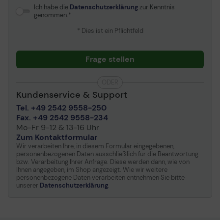
Ich habe die
Datenschutzerklärung
zur Kenntnis
genommen.
Antenne
Intern
Antennenzahl
1
* Dies ist ein Pflichtfeld
Stromversorgung
Frage stellen
Stromversorgungsgerät
Internes Netzteil
ODER
Erforderliche
Wechselstrom 120/230 V
Kundenservice & Support
Netzspannung
Tel. +49 2542 9558-250
Leistungsaufnahme im
26 Watt
Fax. +49 2542 9558-234
Betrieb
Mo-Fr 9-12 & 13-16 Uhr
Zum Kontaktformular
Verschiedenes
Wir verarbeiten Ihre, in diesem Formular eingegebenen,
personenbezogenen Daten ausschließlich für die Beantwortung
Lokalisierung
Europa
bzw. Verarbeitung Ihrer Anfrage. Diese werden dann, wie von
Ihnen angegeben, im Shop angezeigt. Wie wir weitere
personenbezogene Daten verarbeiten entnehmen Sie bitte
Maße und Gewicht
unserer
Datenschutzerklärung
.
Breite
11 cm
Tiefe
11 cm