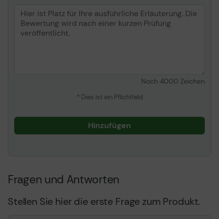
Wave 2
Frequenzband
2,4 GHZ / 5 GHz
Leistung
Intrusion Detection-
Leistung: 1 Gbps Schutz
vor Eindringlingen 
Durchsatz: 1 Gbps
Kapazität
BSSIDs über Radio: 8
Noch
4000
Zeichen
Verschlüsselungsalgorithmus
AES, TKIP, WPA-PSK, WPA-
* Dies ist ein Pflichtfeld
Enterprise, WPA2-
Enterprise, WEP
Hinzufügen
Authentifizierungsmethode
Basic Service Set
Identifier (BSSID)
Leistungsmerkmale
Firewall, VLAN-
Unterstützung, IDS, IPS,
DPI, QoS, Reset-Taste,
Fragen und Antworten
VPN-Server,
Beamforming-
Technologie, 4x4 Mu-
Stellen Sie hier die erste Frage zum Produkt.
Mimo-Technologie,