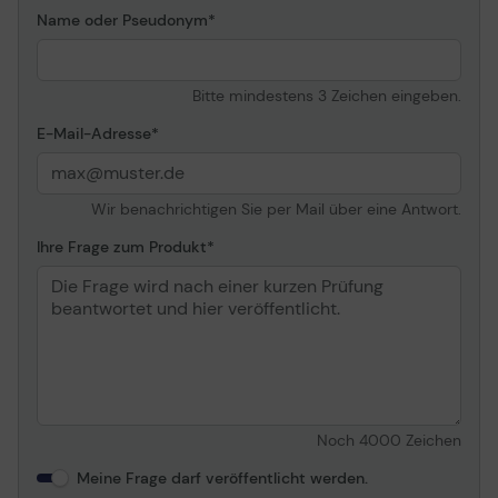
PowerSave
Name oder Pseudonym
Produktzertifizierungen
IEEE 802.1Q, IEEE 802.11b,
IEEE 802.11a, IEEE 802.11g,
IEEE 802.11n, IEEE
Bitte mindestens 3 Zeichen eingeben.
802.11ac, IEEE 802.11w,
IEEE 802.11ac Wave 2, IC,
E-Mail-Adresse
FCC
Prozessor
1 x ARM Cortex-A57 1.7
GHz
Wir benachrichtigen Sie per Mail über eine Antwort.
RAM
2 GB DDR SDRAM
Ihre Frage zum Produkt
Flash-Speicher
16 GB
Erweiterung/Konnektivität
Schnittstellen
LAN: 4 x 10Base-
T/100Base-TX/1000Base-
T - RJ-45 WAN: 1 x
10Base-T/100Base-
Noch
4000
Zeichen
TX/1000Base-T - RJ-45
Meine Frage darf veröffentlicht werden.
Antenne