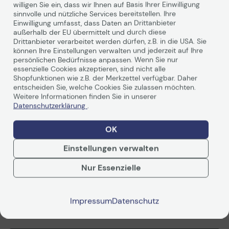
willigen Sie ein, dass wir Ihnen auf Basis Ihrer Einwilligung
Technisches Produktdatenblatt
sinnvolle und nützliche Services bereitstellen. Ihre
Einwilligung umfasst, dass Daten an Drittanbieter
Produktbeschreibung
außerhalb der EU übermittelt und durch diese
Drittanbieter verarbeitet werden dürfen, z.B. in die USA. Sie
können Ihre Einstellungen verwalten und jederzeit auf Ihre
persönlichen Bedürfnisse anpassen. Wenn Sie nur
Allgemein
essenzielle Cookies akzeptieren, sind nicht alle
Shopfunktionen wie z.B. der Merkzettel verfügbar. Daher
Gerätetyp
entscheiden Sie, welche Cookies Sie zulassen möchten.
Wireless Router - 4-Port-Switch (integriert)
Weitere Informationen finden Sie in unserer
Gehäusetyp
Datenschutzerklärung
.
Desktop
Anschlusstechnik
OK
Kabellos, kabelgebunden
Data Link Protocol
Einstellungen verwalten
Ethernet, Fast Ethernet, Gigabit Ethernet, IEEE 802.11b,
Weiterlesen
IEEE 802.11a, IEEE 802.11g, IEEE 802.11n, IEEE 802.11ac, IEEE
Nur Essenzielle
802.11ac Wave 2
Frequenzband
2,4 GHZ / 5 GHz
Impressum
Datenschutz
Leistung
Technische Daten
Intrusion Detection-Leistung: 1 Gbps
Schutz vor Eindringlingen – Durchsatz: 1 Gbps