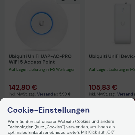
Ubiquiti UniFi UAP-AC-PRO
Ubiquiti UniFi Devic
WiFi 5 Access Point
Auf Lager
: Lieferung in 1-2 Werktagen
Auf Lager
: Lieferung in 1
142,80 €
105,83 €
inkl. MwSt. zzgl.
Versand
ab
5,99 €
inkl. MwSt. zzgl.
Versand
In den Warenkorb
In den Waren
Cookie-Einstellungen
Hinweis
Wir möchten auf unserer Website Cookies und andere
Technologien (kurz „Cookies“) verwenden, um Ihnen ein
optimales Einkaufserlebnis zu bieten. Mit Klick auf „OK“