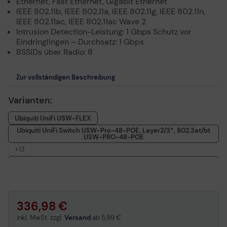
Ethernet, Fast Ethernet, Gigabit Ethernet
IEEE 802.11b, IEEE 802.11a, IEEE 802.11g, IEEE 802.11n,
IEEE 802.11ac, IEEE 802.11ac Wave 2
Intrusion Detection-Leistung: 1 Gbps Schutz vor
Eindringlingen – Durchsatz: 1 Gbps
BSSIDs über Radio: 8
Zur vollständigen Beschreibung
Varianten:
Ubiquiti UniFi USW-FLEX
Ubiquiti UniFi Switch USW-Pro-48-POE, Layer2/3*, 802.3at/bt
USW-PRO-48-POE
+13
Ubiquiti UniFi Switch USW-Pro-24-POE, Layer2/3*, 802.3at/bt
USW-PRO-24-POE
Ubiquiti UniFi Switch USW-16-POE Switch , managed USW-16-
POE
Ubiquiti UniFi Switch USW-24-POE fanless USW-24-POE
336,98 €
Ubiquiti UniFi Dream Machine Wireless Router 4-Port-Switch
inkl. MwSt. zzgl.
Versand
ab
5,99 €
UDM-EU