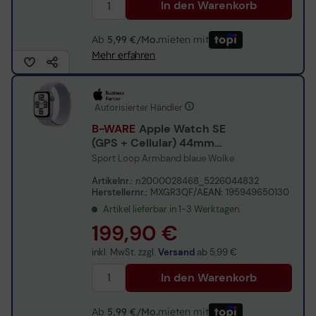
In den Warenkorb
Ab
5,99 €/Mo.
mieten mit
Mehr erfahren
Autorisierter Händler
B-WARE
Apple Watch SE
(GPS + Cellular) 44mm
Aluminiumgehäuse silber
Sport Loop Armband blaue Wolke
Artikelnr.:
n2000028468_5226044832
Herstellernr.:
MXGR3QF/A
EAN:
195949650130
Artikel lieferbar in 1-3 Werktagen.
199,90 €
inkl. MwSt. zzgl.
Versand
ab
5,99 €
In den Warenkorb
Ab
5,99 €/Mo.
mieten mit