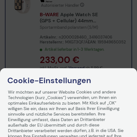
Autorisierter Händler
B-WARE
Apple Watch SE
(GPS + Cellular) 44mm
Aluminiumgehäuse
Sportarmband polarstern (S/M)
polarstern
Artikelnr.:
n2000028460_3416037406
Herstellernr.:
MXGT3QF/A
EAN:
195949650352
Artikel lieferbar in 1-3 Werktagen.
233,00 €
inkl. MwSt. zzgl.
Versand
ab
5,99 €
Cookie-Einstellungen
In den Warenkorb
Wir möchten auf unserer Website Cookies und andere
Ab
6,99 €/Mo.
mieten mit
Technologien (kurz „Cookies“) verwenden, um Ihnen ein
Mehr erfahren
optimales Einkaufserlebnis zu bieten. Mit Klick auf „OK“
willigen Sie ein, dass wir Ihnen auf Basis Ihrer Einwilligung
sinnvolle und nützliche Services bereitstellen. Ihre
Einwilligung umfasst, dass Daten an Drittanbieter
Autorisierter Händler
außerhalb der EU übermittelt und durch diese
Drittanbieter verarbeitet werden dürfen, z.B. in die USA. Sie
B-WARE
Apple Watch SE
können Ihre Einstellungen verwalten und jederzeit auf Ihre