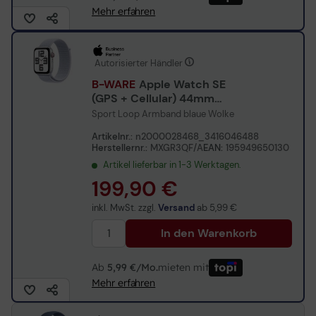
Mehr erfahren
Autorisierter Händler
B-WARE
Apple Watch SE
(GPS + Cellular) 44mm
Aluminiumgehäuse silber
Sport Loop Armband blaue Wolke
Artikelnr.:
n2000028468_3416046488
Herstellernr.:
MXGR3QF/A
EAN:
195949650130
Artikel lieferbar in 1-3 Werktagen.
199,90 €
inkl. MwSt. zzgl.
Versand
ab
5,99 €
In den Warenkorb
Ab
5,99 €/Mo.
mieten mit
Mehr erfahren