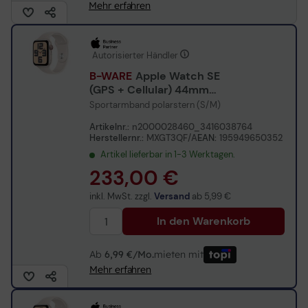
Mehr erfahren
Autorisierter Händler
B-WARE
Apple Watch SE
(GPS + Cellular) 44mm
Aluminiumgehäuse
Sportarmband polarstern (S/M)
polarstern
Artikelnr.:
n2000028460_3416038764
Herstellernr.:
MXGT3QF/A
EAN:
195949650352
Artikel lieferbar in 1-3 Werktagen.
233,00 €
inkl. MwSt. zzgl.
Versand
ab
5,99 €
In den Warenkorb
Ab
6,99 €/Mo.
mieten mit
Mehr erfahren