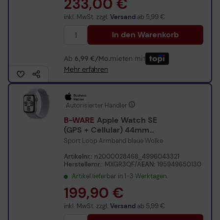
233,00 €
inkl. MwSt. zzgl.
Versand
ab
5,99 €
In den Warenkorb
Ab
6,99 €/Mo.
mieten mit
Mehr erfahren
Autorisierter Händler
B-WARE
Apple Watch SE
(GPS + Cellular) 44mm
Aluminiumgehäuse silber
Sport Loop Armband blaue Wolke
Artikelnr.:
n2000028468_4996043321
Herstellernr.:
MXGR3QF/A
EAN:
195949650130
Artikel lieferbar in 1-3 Werktagen.
199,90 €
inkl. MwSt. zzgl.
Versand
ab
5,99 €