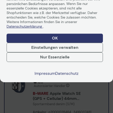
(GPS) 40mm
persönlichen Bedürfnisse anpassen. Wenn Sie nur
Aluminiumgehäuse
Sport Loop Armband tinte
essenzielle Cookies akzeptieren, sind nicht alle
mitternacht
Shopfunktionen wie z.B. der Merkzettel verfügbar. Daher
Artikelnr.:
n2000028440_1966030607
entscheiden Sie, welche Cookies Sie zulassen möchten.
Herstellernr.:
MXEA3QF/A
EAN:
195949642067
Weitere Informationen finden Sie in unserer
Artikel lieferbar in 1-3 Werktagen.
Datenschutzerklärung
.
150,90 €
OK
inkl. MwSt. zzgl.
Versand
ab
5,99 €
Einstellungen verwalten
In den Warenkorb
Nur Essenzielle
Ab
4,23 €/Mo.
mieten mit
Mehr erfahren
Impressum
Datenschutz
Autorisierter Händler
B-WARE
Apple Watch SE
(GPS + Cellular) 44mm
Aluminiumgehäuse silber
Sportarmband denim (S/M)
Artikelnr.:
n2000028464_3416037481