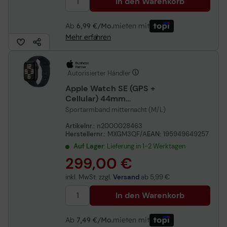
In den Warenkorb
Ab
6,99 €/Mo.
mieten mit
Mehr erfahren
Autorisierter Händler
Apple Watch SE (GPS +
Cellular) 44mm
Aluminiumgehäuse
Sportarmband mitternacht (M/L)
mitternacht
Artikelnr.:
n2000028463
Herstellernr.:
MXGM3QF/A
EAN:
195949649257
Auf Lager
: Lieferung in 1-2 Werktagen
299,00 €
inkl. MwSt. zzgl.
Versand
ab
5,99 €
In den Warenkorb
Ab
7,49 €/Mo.
mieten mit