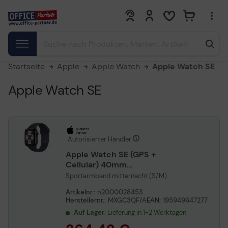
0
0
Startseite
Apple
Apple Watch
Apple Watch SE
Apple Watch SE
Autorisierter Händler
Apple Watch SE (GPS +
Cellular) 40mm
Aluminiumgehäuse
Sportarmband mitternacht (S/M)
mitternacht
Artikelnr.:
n2000028453
Herstellernr.:
MXGC3QF/A
EAN:
195949647277
Auf Lager
: Lieferung in 1-2 Werktagen