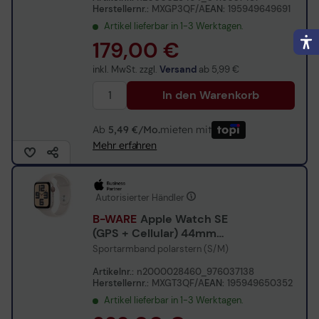
Herstellernr.:
MXGP3QF/A
EAN:
195949649691
Artikel lieferbar in 1-3 Werktagen.
179,00 €
inkl. MwSt. zzgl.
Versand
ab
5,99 €
In den Warenkorb
Ab
5,49 €/Mo.
mieten mit
Mehr erfahren
Autorisierter Händler
B-WARE
Apple Watch SE
(GPS + Cellular) 44mm
Aluminiumgehäuse
Sportarmband polarstern (S/M)
polarstern
Artikelnr.:
n2000028460_976037138
Herstellernr.:
MXGT3QF/A
EAN:
195949650352
Artikel lieferbar in 1-3 Werktagen.