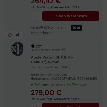
264,42 €
inkl. MwSt. zzgl.
Versand
ab
5,99 €
In den Warenkorb
Ab
6,49 €/Mo.
mieten mit
Mehr erfahren
Autorisierter Händler
Apple Watch SE (GPS +
Cellular) 40mm
Aluminiumgehäuse silber
Sportarmband denim (M/L)
Artikelnr.:
n2000028456
Herstellernr.:
MXGG3QF/A
EAN:
195949648151
Auf Lager
: Lieferung in 1-2 Werktagen
279,00 €
inkl. MwSt. zzgl.
Versand
ab
5,99 €