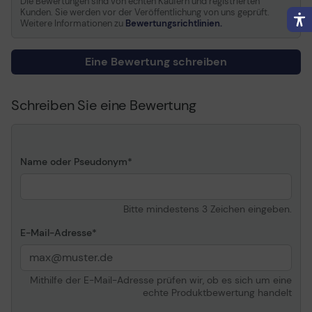
Die Bewertungen sind von echten Käufern und registrierten
Kunden. Sie werden vor der Veröffentlichung von uns geprüft.
Informationen zur Kompatibilität
Weitere Informationen zu
Bewertungsrichtlinien.
Kompatibel mit
Canon i-SENSYS
Eine Bewertung schreiben
MF651Cw
Allgemein
Schreiben Sie eine Bewertung
Name oder Pseudonym
Bitte mindestens 3 Zeichen eingeben.
E-Mail-Adresse
Mithilfe der E-Mail-Adresse prüfen wir, ob es sich um eine
echte Produktbewertung handelt