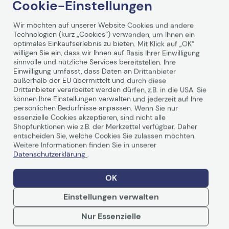
Cookie-Einstellungen
Wir möchten auf unserer Website Cookies und andere
Technologien (kurz „Cookies“) verwenden, um Ihnen ein
optimales Einkaufserlebnis zu bieten. Mit Klick auf „OK“
willigen Sie ein, dass wir Ihnen auf Basis Ihrer Einwilligung
sinnvolle und nützliche Services bereitstellen. Ihre
Einwilligung umfasst, dass Daten an Drittanbieter
außerhalb der EU übermittelt und durch diese
Technische Daten
Drittanbieter verarbeitet werden dürfen, z.B. in die USA. Sie
können Ihre Einstellungen verwalten und jederzeit auf Ihre
persönlichen Bedürfnisse anpassen. Wenn Sie nur
essenzielle Cookies akzeptieren, sind nicht alle
Shopfunktionen wie z.B. der Merkzettel verfügbar. Daher
Allgemein
entscheiden Sie, welche Cookies Sie zulassen möchten.
Weitere Informationen finden Sie in unserer
Hersteller
Canon
Datenschutzerklärung
.
Herst. Art. Nr.
5104C002
OK
EAN
4549292187625
Einstellungen verwalten
Hauptmerkmale
Nur Essenzielle
Produktbeschreibung
Canon 067 H - mit hoher
Weiterlesen