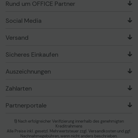
Rund um OFFICE Partner
Versand im Namen Dritter
Wissen mit OP
Zahlungsarten
Produkttests
Über uns
Widerrufsrecht
Markenshops
Social Media
Stellenangebote
Muster-Widerrufsformular
Garantiearten
Affiliate Partnerprogramm
Verpackungsordnung
Geschäftskunden
Ebay Auktionen
Versandinformationen
Information zur Entsorgung von Batterien und
Versand
Playox.de
Sicheres Einkaufen
Elektro-/Elektronikgeräten
druck-collect.de
Datenschutz
Newsletter
Presse
AGB
Sicheres Einkaufen
Vertrag widerrufen
Impressum
Cookie Einstellungen ändern
Zu den Barrierefreiheitseinstellungen
Auszeichnungen
Erklärung zur Barrierefreiheit
Zahlarten
Partnerportale
1)
Nach erfolgreicher Verifizierung innerhalb des genehmigten
Kreditrahmens
Alle Preise inkl. gesetzl. Mehrwertsteuer zzgl. Versandkosten und ggf.
Nachnahmegebühren, wenn nicht anders beschrieben.