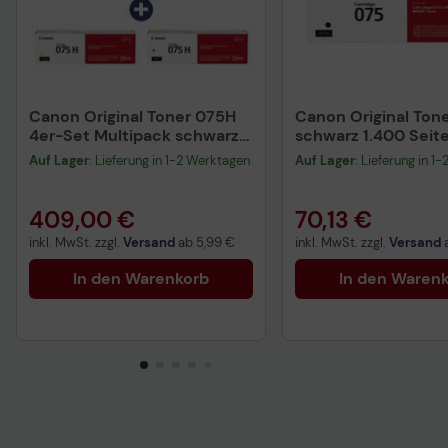
Canon Original Toner 075H
Canon Original Tone
4er-Set Multipack schwarz,
schwarz 1.400 Seit
cyan, magenta, gelb
(6365C002)
Auf Lager
: Lieferung in 1-2 Werktagen
Auf Lager
: Lieferung in 1
6369C002, 6368C002,
6367C002, 6366C002
409,00 €
70,13 €
inkl. MwSt. zzgl.
Versand
ab
5,99 €
inkl. MwSt. zzgl.
Versand
In den Warenkorb
In den Waren