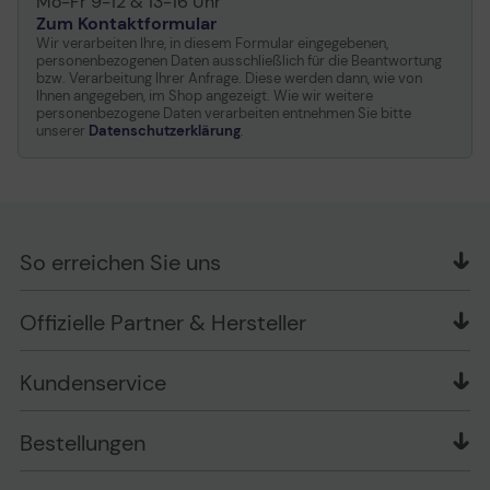
Mo-Fr 9-12 & 13-16 Uhr
Zum Kontaktformular
Wir verarbeiten Ihre, in diesem Formular eingegebenen,
personenbezogenen Daten ausschließlich für die Beantwortung
bzw. Verarbeitung Ihrer Anfrage. Diese werden dann, wie von
Ihnen angegeben, im Shop angezeigt. Wie wir weitere
personenbezogene Daten verarbeiten entnehmen Sie bitte
unserer
Datenschutzerklärung
.
So erreichen Sie uns
OFFICE Partner GmbH
Offizielle Partner & Hersteller
Schlesierring 35
48712 Gescher
Kundenservice
Telefon: +49 (0) 2542 / 9558250
Kontaktformular
Apple im Unternehmen
Bestellungen
Bewertungsrichtlinien
Ansprechpartner bei fehlerhafter Ware und Schäden
FAQ
Rückruf-Service
Liefer- und Zahlungsbedingungen
OFFICE Partner Blog