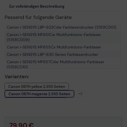
Zur vollständigen Beschreibung
Passend für folgende Geräte
Canon i-SENSYS LBP-633Cdw Farblaserdrucker (5159C001)
Canon i-SENSYS MF651Cw Multifunktions-Farblaser
(5158C009)
Canon i-SENSYS MF655Cx Multifunktions-Farblaser
Canon i-SENSYS LBP-630 Series Farblaserdrucker
Canon i-SENSYS MF657Cdw Multifunktions-Farblaser
(5158C010)
Canon i-SENSYS MF650 Series Multifunktions-Farblaser
Varianten:
Canon i-SENSYS MF655Cdw Multifunktions-Farblaser
Canon 067H yellow 2.350 Seiten
(5158C004)
+3
Canon 067H magenta 2.350 Seiten
Canon i-SENSYS LBP-631Cw Farblaserdrucker (5159C004)
Canon 067H cyan 2.350 Seiten
Canon 067H schwarz 3.130 Seiten
Canon 067 H Multipack CMYK 10.180 Seiten
79,90 €