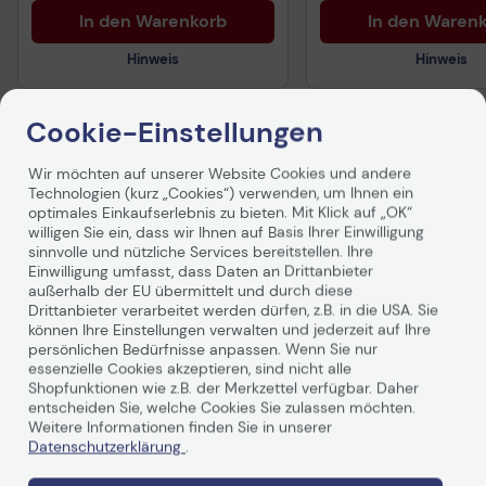
In den Warenkorb
In den Waren
Hinweis
Hinweis
Cookie-Einstellungen
Technisches Produktdatenblatt
Technisches Produkt
Wir möchten auf unserer Website Cookies und andere
Vorvertragliche Informationen
Vorvertragliche Info
Technologien (kurz „Cookies“) verwenden, um Ihnen ein
Produktbeschreibung
gemäß der EU-
gemäß der EU-
optimales Einkaufserlebnis zu bieten. Mit Klick auf „OK“
Datenverordnung
Datenverordnung
willigen Sie ein, dass wir Ihnen auf Basis Ihrer Einwilligung
sinnvolle und nützliche Services bereitstellen. Ihre
Einwilligung umfasst, dass Daten an Drittanbieter
außerhalb der EU übermittelt und durch diese
Drittanbieter verarbeitet werden dürfen, z.B. in die USA. Sie
können Ihre Einstellungen verwalten und jederzeit auf Ihre
persönlichen Bedürfnisse anpassen. Wenn Sie nur
essenzielle Cookies akzeptieren, sind nicht alle
Shopfunktionen wie z.B. der Merkzettel verfügbar. Daher
Technische Daten
entscheiden Sie, welche Cookies Sie zulassen möchten.
Weitere Informationen finden Sie in unserer
Datenschutzerklärung
.
PDF-Datenblatt