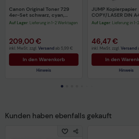
Canon Original Toner 729
JUMP Kopierpapier
4er-Set schwarz, cyan,
COPY/LASER DIN A4
magenta, gelb
Auf Lager
: Lieferung in 1-2 Werktagen
Auf Lager
: Lieferung in 1
(OP4370B002)
209,00 €
46,47 €
inkl. MwSt. zzgl.
Versand
ab
5,99 €
inkl. MwSt. zzgl.
Versand
In den Warenkorb
In den Waren
Hinweis
Hinweis
Kunden haben ebenfalls gekauft
Vorvertragliche Informationen
gemäß der EU-
Datenverordnung