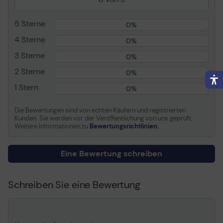
Verbrauchsmaterialtyp
Tonerpatrone
5 Sterne
0%
Drucktechnologie
Laser
4 Sterne
Farbe
Cyan
0%
Kapazität
Bis zu 1000 Seiten
3 Sterne
0%
2 Sterne
0%
Informationen zur Kompatibilität
1 Stern
0%
Entwickelt für
Canon i-SENSYS
LBP7010C, LBP7018C
Die Bewertungen sind von echten Käufern und registrierten
Kunden. Sie werden vor der Veröffentlichung von uns geprüft.
Weitere Informationen zu
Bewertungsrichtlinien.
Eine Bewertung schreiben
Schreiben Sie eine Bewertung