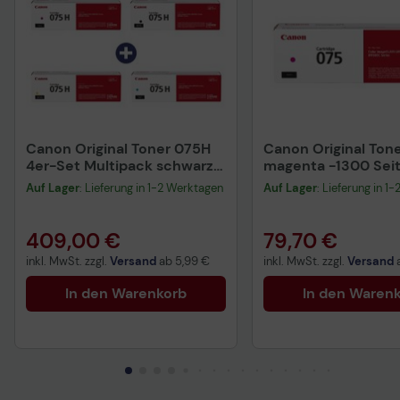
Canon Original Toner 075H
Canon Original Tone
4er-Set Multipack schwarz,
magenta -1300 Sei
cyan, magenta, gelb
(6363C002)
Auf Lager
: Lieferung in 1-2 Werktagen
Auf Lager
: Lieferung in 1
6369C002, 6368C002,
6367C002, 6366C002
409,00 €
79,70 €
inkl. MwSt. zzgl.
Versand
ab
5,99 €
inkl. MwSt. zzgl.
Versand
In den Warenkorb
In den Waren