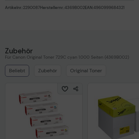
Artikelnr.:
2290087
Herstellernr.:
4369B002
EAN:
4960999684321
Zubehör
Für Canon Original Toner 729C cyan 1.000 Seiten (4369B002)
Beliebt
Zubehör
Original Toner