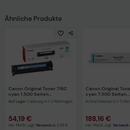
Ähnliche Produkte
Canon Original Toner 716C
Canon Original Ton
cyan 1.500 Seiten
cyan 7.300 Seiten
(1979B002)
(9453B001)
Auf Lager
: Lieferung in 1-2 Werktagen
Artikel lieferbar in 1-3 We
54,19 €
188,16 €
inkl. MwSt. zzgl.
Versand
ab
5,99 €
inkl. MwSt. zzgl.
Versand