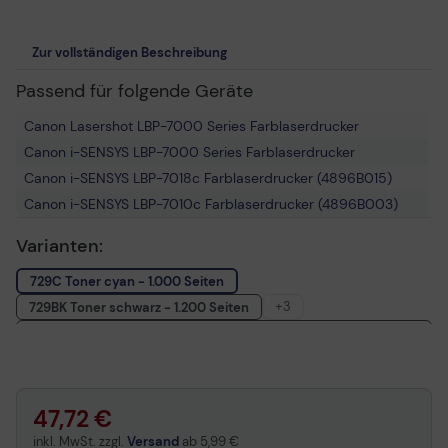
Zur vollständigen Beschreibung
Passend für folgende Geräte
Canon Lasershot LBP-7000 Series Farblaserdrucker
Canon i-SENSYS LBP-7000 Series Farblaserdrucker
Canon i-SENSYS LBP-7018c Farblaserdrucker (4896B015)
Canon i-SENSYS LBP-7010c Farblaserdrucker (4896B003)
Varianten:
729C Toner cyan - 1.000 Seiten
+3
729BK Toner schwarz - 1.200 Seiten
729 Toner 4er-Set alle Farben - Schwarz= 1.200 Seiten/ Cyan,
Magenta, Gelb= jeweils 1.000 Seiten
729Y Toner gelb - 1.000 Seiten
729M Toner magenta - 1.000 Seiten
47,72 €
inkl. MwSt. zzgl.
Versand
ab
5,99 €