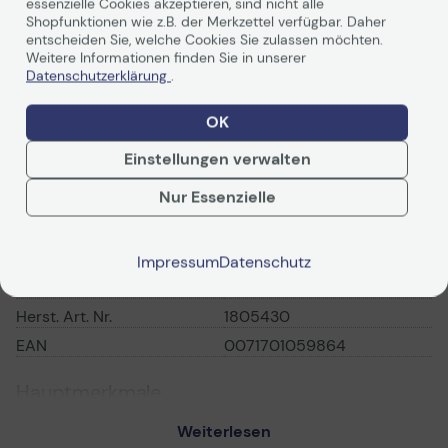
essenzielle Cookies akzeptieren, sind nicht alle
Shopfunktionen wie z.B. der Merkzettel verfügbar. Daher
Für die Etikettendrucker DYMO Rhino und LabelManager
entscheiden Sie, welche Cookies Sie zulassen möchten.
Weitere Informationen finden Sie in unserer
Datenschutzerklärung
.
OK
Einstellungen verwalten
Technische Daten
Nur Essenzielle
Allgemein
Impressum
Datenschutz
Hersteller
Newell Brands
Herst. Art. Nr.
1805430
EAN
0071701059864
Hauptmerkmale
Produktbeschreibung
DYMO Rhino Coloured
Weiterlesen
Vinyl - Vinylband - 1