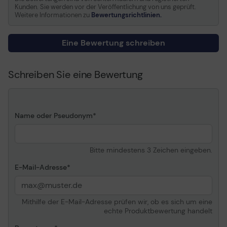
Kunden. Sie werden vor der Veröffentlichung von uns geprüft.
Farbkategorie
Weiß
Weitere Informationen zu
Bewertungsrichtlinien.
Informationen zur Kompatibilität
Eine Bewertung schreiben
Kompatibel mit
DYMO Rhino 6000,6000
Hard Case Kit
Schreiben Sie eine Bewertung
Name oder Pseudonym
Bitte mindestens 3 Zeichen eingeben.
E-Mail-Adresse
Mithilfe der E-Mail-Adresse prüfen wir, ob es sich um eine
echte Produktbewertung handelt