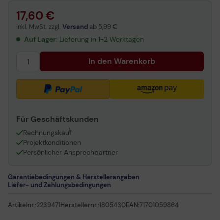
17,60 €
inkl. MwSt. zzgl.
Versand
ab
5,99 €
Auf Lager
: Lieferung in 1-2 Werktagen
In den Warenkorb
Für Geschäftskunden
1
Rechnungskauf
Projektkonditionen
Persönlicher Ansprechpartner
Garantiebedingungen & Herstellerangaben
Liefer- und Zahlungsbedingungen
Artikelnr.:
2239471
Herstellernr.:
1805430
EAN:
71701059864