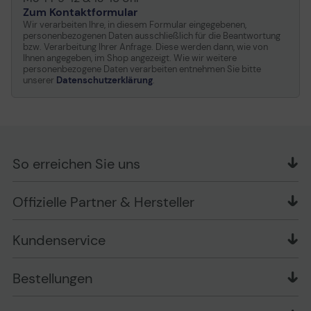
Zum Kontaktformular
Wir verarbeiten Ihre, in diesem Formular eingegebenen,
personenbezogenen Daten ausschließlich für die Beantwortung
bzw. Verarbeitung Ihrer Anfrage. Diese werden dann, wie von
Ihnen angegeben, im Shop angezeigt. Wie wir weitere
personenbezogene Daten verarbeiten entnehmen Sie bitte
unserer
Datenschutzerklärung
.
So erreichen Sie uns
OFFICE Partner GmbH
Offizielle Partner & Hersteller
Schlesierring 35
48712 Gescher
Kundenservice
Telefon: +49 (0) 2542 / 9558250
Kontaktformular
Apple im Unternehmen
Bestellungen
Bewertungsrichtlinien
Ansprechpartner bei fehlerhafter Ware und Schäden
FAQ
Rückruf-Service
Liefer- und Zahlungsbedingungen
OFFICE Partner Blog