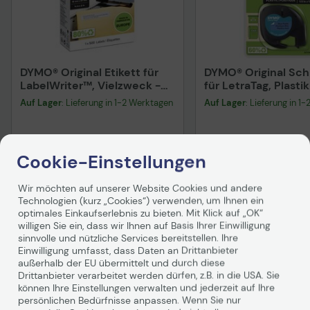
DYMO® Original Etikett für
DYMO® Original Sch
LabelWriter™, Vielzweck -
für LetraTag, Plastik
weiss - ablösbar, 1 x 500
schwarz auf blau
Auf Lager
: Lieferung in 1-2 Werktagen
Auf Lager
: Lieferung in 1
Etiketten
18,43 €
9,75 €
Cookie-Einstellungen
inkl. MwSt. zzgl.
Versand
ab
5,99 €
inkl. MwSt. zzgl.
Versand
In den Warenkorb
In den Waren
Wir möchten auf unserer Website Cookies und andere
Technologien (kurz „Cookies“) verwenden, um Ihnen ein
Hinweis
Hinweis
optimales Einkaufserlebnis zu bieten. Mit Klick auf „OK“
willigen Sie ein, dass wir Ihnen auf Basis Ihrer Einwilligung
sinnvolle und nützliche Services bereitstellen. Ihre
Einwilligung umfasst, dass Daten an Drittanbieter
außerhalb der EU übermittelt und durch diese
Technisches Produktdatenblatt
Technisches Produkt
Drittanbieter verarbeitet werden dürfen, z.B. in die USA. Sie
können Ihre Einstellungen verwalten und jederzeit auf Ihre
Produktbeschreibung
persönlichen Bedürfnisse anpassen. Wenn Sie nur