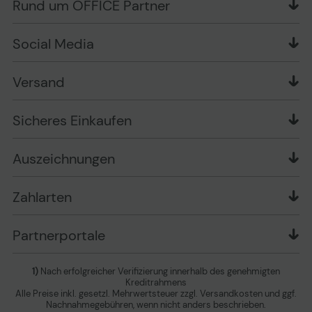
Rund um OFFICE Partner
Versand im Namen Dritter
Wissen mit OP
Zahlungsarten
Produkttests
Über uns
Widerrufsrecht
Markenshops
Social Media
Stellenangebote
Muster-Widerrufsformular
Garantiearten
Affiliate Partnerprogramm
Verpackungsordnung
Geschäftskunden
Ebay Auktionen
Versandinformationen
Information zur Entsorgung von Batterien und
Versand
Playox.de
Sicheres Einkaufen
Elektro-/Elektronikgeräten
druck-collect.de
Datenschutz
Newsletter
Presse
AGB
Sicheres Einkaufen
Vertrag widerrufen
Impressum
Cookie Einstellungen ändern
Zu den Barrierefreiheitseinstellungen
Auszeichnungen
Erklärung zur Barrierefreiheit
Zahlarten
Partnerportale
1)
Nach erfolgreicher Verifizierung innerhalb des genehmigten
Kreditrahmens
Alle Preise inkl. gesetzl. Mehrwertsteuer zzgl. Versandkosten und ggf.
Nachnahmegebühren, wenn nicht anders beschrieben.