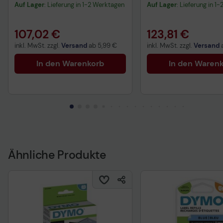
QWZ-Tastatur
QWZ-Tastatur, im K
Auf Lager
: Lieferung in 1-2 Werktagen
Auf Lager
: Lieferung in 1
107,02 €
123,81 €
inkl. MwSt. zzgl.
Versand
ab
5,99 €
inkl. MwSt. zzgl.
Versand
In den Warenkorb
In den Waren
Ähnliche Produkte