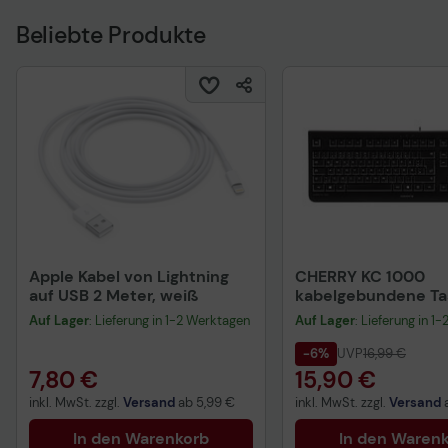
Beliebte Produkte
Apple Kabel von Lightning
CHERRY KC 1000
auf USB 2 Meter, weiß
kabelgebundene Tas
QWERTZ DE - schwa
Auf Lager
: Lieferung in 1-2 Werktagen
Auf Lager
: Lieferung in 1
-6%
UVP
16,99 €
7,80 €
15,90 €
inkl. MwSt. zzgl.
Versand
ab
5,99 €
inkl. MwSt. zzgl.
Versand
In den Warenkorb
In den Waren