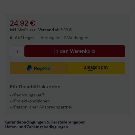
Epson 503XL Chilischoten gelb 470 Seiten
Epson Chilischoten Multipack CMYK 1960 Seiten
24,92 €
inkl. MwSt. zzgl.
Versand
ab
5,99 €
Auf Lager
: Lieferung in 1-2 Werktagen
In den Warenkorb
Für Geschäftskunden
1
Rechnungskauf
Projektkonditionen
Persönlicher Ansprechpartner
Garantiebedingungen & Herstellerangaben
Liefer- und Zahlungsbedingungen