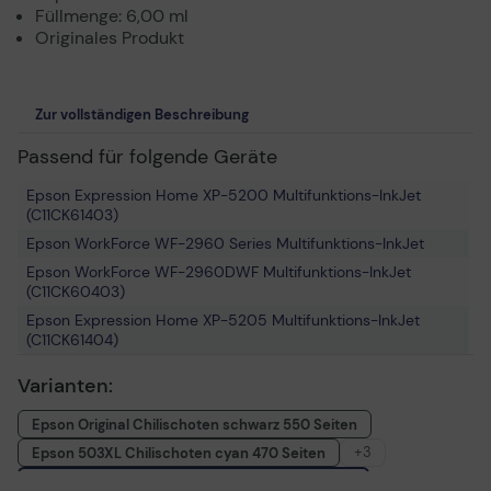
Füllmenge: 6,00 ml
Originales Produkt
Zur vollständigen Beschreibung
Passend für folgende Geräte
Epson Expression Home XP-5200 Multifunktions-InkJet
(C11CK61403)
Epson WorkForce WF-2960 Series Multifunktions-InkJet
Epson WorkForce WF-2960DWF Multifunktions-InkJet
(C11CK60403)
Epson Expression Home XP-5205 Multifunktions-InkJet
(C11CK61404)
Epson WorkForce WF-2965DWF Multifunktions-InkJet
Varianten:
(C11CK60404)
Epson Expression Home XP-5200 Series Multifunktions-
Epson Original Chilischoten schwarz 550 Seiten
InkJet
+3
Epson 503XL Chilischoten cyan 470 Seiten
Epson 503XL Chilischoten magenta 470 Seiten