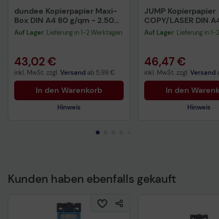
dundee Kopierpapier Maxi-
JUMP Kopierpapier
Box DIN A4 80 g/qm - 2.500
COPY/LASER DIN A4
Blatt
Auf Lager
: Lieferung in 1-2 Werktagen
Auf Lager
: Lieferung in 1
43,02 €
46,47 €
inkl. MwSt. zzgl.
Versand
ab
5,99 €
inkl. MwSt. zzgl.
Versand
In den Warenkorb
In den Waren
Hinweis
Hinweis
Kunden haben ebenfalls gekauft