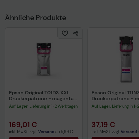
Ähnliche Produkte
Epson Original T01D3 XXL
Epson Original T11N
Druckerpatrone - magenta
Druckerpatrone - 
(C13T01D300)
(C13T11N340)
Auf Lager
: Lieferung in 1-2 Werktagen
Auf Lager
: Lieferung in 1
169,01 €
37,19 €
inkl. MwSt. zzgl.
Versand
ab
5,99 €
inkl. MwSt. zzgl.
Versand