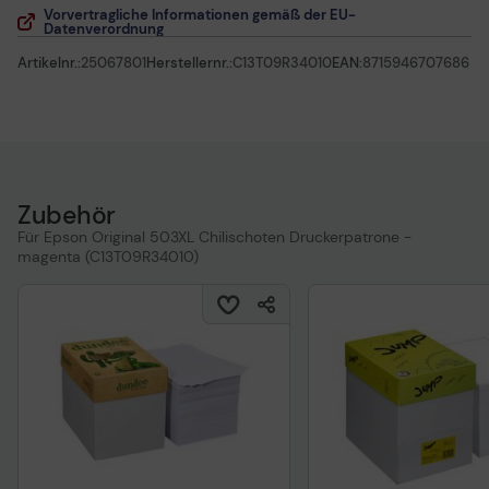
Vorvertragliche Informationen gemäß der EU-
Datenverordnung
Artikelnr.:
25067801
Herstellernr.:
C13T09R34010
EAN:
8715946707686
Zubehör
Für Epson Original 503XL Chilischoten Druckerpatrone -
magenta (C13T09R34010)