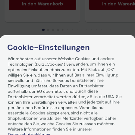
In den Warenkorb
In den Waren
Cookie-Einstellungen
Produktbeschreibung
Wir möchten auf unserer Website Cookies und andere
Technologien (kurz „Cookies“) verwenden, um Ihnen ein
Das zuverlässige 4-Farben-Einzeltintenset von Epson
optimales Einkaufserlebnis zu bieten. Mit Klick auf „OK“
eignet sich ideal für den täglichen Gebrauch. Für jeden
willigen Sie ein, dass wir Ihnen auf Basis Ihrer Einwilligung
Benutzertyp gibt es eine kostengünstige Patrone, sowohl
sinnvolle und nützliche Services bereitstellen. Ihre
in Standard- als auch in XL-Größe, als Einzel- oder
Einwilligung umfasst, dass Daten an Drittanbieter
Multipack. Sie finden diese Tinte ganz einfach im Store,
außerhalb der EU übermittelt und durch diese
indem Sie nach dem Chili-Motiv suchen.
Drittanbieter verarbeitet werden dürfen, z.B. in die USA. Sie
können Ihre Einstellungen verwalten und jederzeit auf Ihre
persönlichen Bedürfnisse anpassen. Wenn Sie nur
essenzielle Cookies akzeptieren, sind nicht alle
Shopfunktionen wie z.B. der Merkzettel verfügbar. Daher
entscheiden Sie, welche Cookies Sie zulassen möchten.
Weitere Informationen finden Sie in unserer
Datenschutzerklärung
.