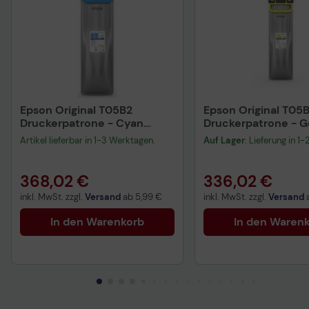
Epson Original T05B2
Epson Original T05
Druckerpatrone - Cyan
Druckerpatrone - G
C13T05B24N
C13T05B44N
Artikel lieferbar in 1-3 Werktagen.
Auf Lager
: Lieferung in 1
368,02 €
336,02 €
inkl. MwSt. zzgl.
Versand
ab
5,99 €
inkl. MwSt. zzgl.
Versand
In den Warenkorb
In den Waren