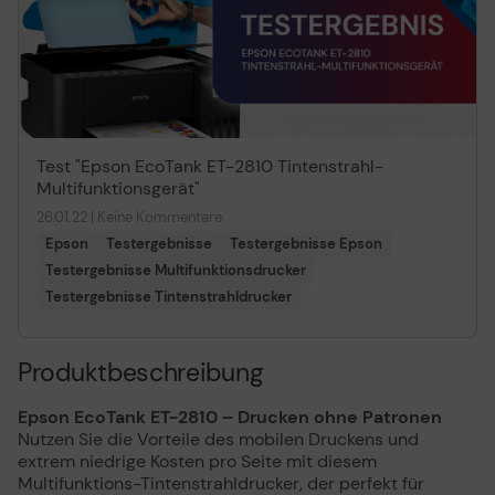
Technisches Produktdatenblatt
Technisches Produkt
Garantiebedingunge
Vorvertragliche Informationen
Test "Epson EcoTank ET-2810 Tintenstrahl-
gemäß der EU-
Vorvertragliche Info
Multifunktionsgerät"
Datenverordnung
gemäß der EU-
Datenverordnung
26.01.22 | Keine Kommentare
Epson
Testergebnisse
Testergebnisse Epson
Testergebnisse Multifunktionsdrucker
Testergebnisse Tintenstrahldrucker
Produktbeschreibung
Epson EcoTank ET-2810 – Drucken ohne Patronen
Nutzen Sie die Vorteile des mobilen Druckens und
extrem niedrige Kosten pro Seite mit diesem
Multifunktions-Tintenstrahldrucker, der perfekt für