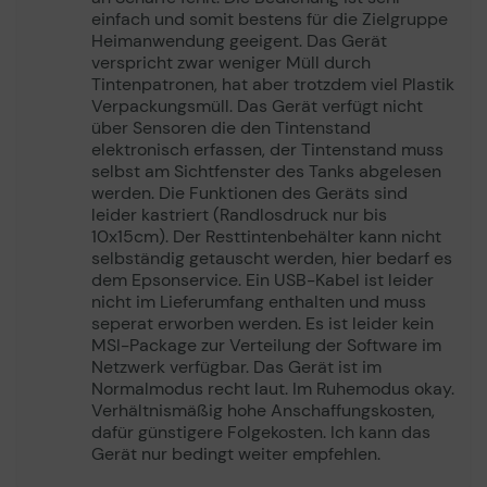
einfach und somit bestens für die Zielgruppe
Max. Druckauflösung
Bis zu 5760 x 1440 dpi
Heimanwendung geeigent. Das Gerät
Klasse
(einfarbig)/bis zu 5760 x
verspricht zwar weniger Müll durch
1440 dpi (Farbe)
Tintenpatronen, hat aber trotzdem viel Plastik
Max.
Bis zu 10 Seiten/Min.
Verpackungsmüll. Das Gerät verfügt nicht
Druckgeschwindigkeit
(einfarbig)/bis zu 5
über Sensoren die den Tintenstand
Seiten/Min. (Farbe)
elektronisch erfassen, der Tintenstand muss
selbst am Sichtfenster des Tanks abgelesen
Tintenpatronenkonfiguration
4 einzelne Tintenbehälter
werden. Die Funktionen des Geräts sind
Unterstützte
Cyan, Magenta, Gelb,
leider kastriert (Randlosdruck nur bis
Tintenpalette (Farben)
Schwarz
10x15cm). Der Resttintenbehälter kann nicht
selbständig getauscht werden, hier bedarf es
Farbe
4 Farben
dem Epsonservice. Ein USB-Kabel ist leider
Voller Funktionen
Zeit bis zum ersten
10 Sek.
nicht im Lieferumfang enthalten und muss
Mit einer Papierkassette für 100 Blatt Papier an der
Ausdruck S/W
seperat erworben werden. Es ist leider kein
Rückseite, Unterstützung für den randlosen Fotodruck
MSI-Package zur Verteilung der Software im
Zeit bis zum ersten
16 Sek.
(bis zu 10 x 15 cm) und Druckgeschwindigkeiten von
Netzwerk verfügbar. Das Gerät ist im
Ausdruck (Farbe)
bis zu 10 Seiten pro Minute.
Normalmodus recht laut. Im Ruhemodus okay.
Verhältnismäßig hohe Anschaffungskosten,
Moderne Flexibilität
Scannen
dafür günstigere Folgekosten. Ich kann das
Dank des kompakten Designs und der Konnektivität
Gerät nur bedingt weiter empfehlen.
über WLAN und Wi-Fi Direct können Sie diesen
Scanelement
CIS
Drucker problemlos in Ihr Zuhause integrieren und