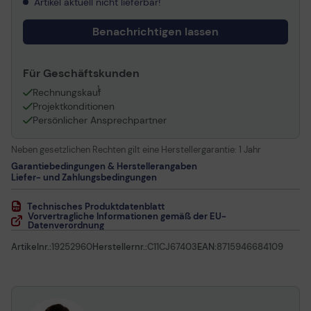
Artikel aktuell nicht lieferbar!
Benachrichtigen lassen
Für Geschäftskunden
1
Rechnungskauf
Projektkonditionen
Persönlicher Ansprechpartner
Neben gesetzlichen Rechten gilt eine Herstellergarantie:
1 Jahr
Garantiebedingungen & Herstellerangaben
Liefer- und Zahlungsbedingungen
Technisches Produktdatenblatt
Vorvertragliche Informationen gemäß der EU-
Datenverordnung
Artikelnr.:
19252960
Herstellernr.:
C11CJ67403
EAN:
8715946684109