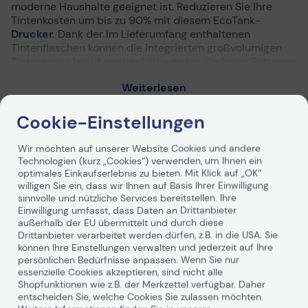
moderne Haushalte geeignet ist. Reduzieren Sie Ihre
Tintenkosten um bis zu 90% mit diesem EcoTank-
Drucker
. Dank der im Lieferumfang enthaltenen
Tintenflaschen können die integrierten großvolumigen
Tintentanks leicht nachgefüllt werden. Da keine Patronen
ersetzt werden müssen und der Drucker flexible
Weiterlesen
Konnektivitätsfunktionen bietet, ist er perfekt für alle
geeignet, die hochwertige Ausdrucke zu unglaublich
niedrigen Kosten pro Seite suchen.
Cookie-Einstellungen
Endlich drucken ohne Patronen – jetzt wechseln!
Wir möchten auf unserer Website Cookies und andere
EcoTank ermöglicht komfortables Drucken zu Hause.
Technologien (kurz „Cookies“) verwenden, um Ihnen ein
Technische Daten
Die großvolumigen Tintentanks ermöglichen ein
optimales Einkaufserlebnis zu bieten. Mit Klick auf „OK“
unkompliziertes Nachfüllen. Da die Tintenflaschen
willigen Sie ein, dass wir Ihnen auf Basis Ihrer Einwilligung
über ein Schlüssel-Schloss-Prinzip funktionieren, kann
PDF-Datenblatt
sinnvolle und nützliche Services bereitstellen. Ihre
nur die jeweils richtige Tinte eingefüllt werden. An der
Einwilligung umfasst, dass Daten an Drittanbieter
vorderen Tinten Füllstandsanzeige können Sie leicht
außerhalb der EU übermittelt und durch diese
Allgemein
erkennen, wann Sie den Drucker nachfüllen müssen.
Drittanbieter verarbeitet werden dürfen, z.B. in die USA. Sie
können Ihre Einstellungen verwalten und jederzeit auf Ihre
Hersteller
Epson
persönlichen Bedürfnisse anpassen. Wenn Sie nur
essenzielle Cookies akzeptieren, sind nicht alle
Herst. Art. Nr.
C11CJ67403
Shopfunktionen wie z.B. der Merkzettel verfügbar. Daher
EAN
8715946684109
entscheiden Sie, welche Cookies Sie zulassen möchten.