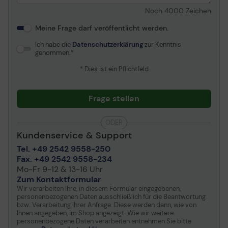
XP 32-Bit-Edition SP3
Noch
4000
Zeichen
oder höher, Windows 8
(32/64-Bit), Windows 8.1
Meine Frage darf veröffentlicht werden.
(32/64-Bit), Windows 10
(32/64-bits), MS
Ich habe die
Datenschutzerklärung
zur Kenntnis
Windows Server 2016, MS
genommen.
Windows XP Professional
* Dies ist ein Pflichtfeld
x64 Edition SP2 oder
später
Frage stellen
Stromversorgung
ODER
Erforderliche
AC 120/230 V (50/60Hz)
Kundenservice & Support
Netzspannung
Tel. +49 2542 9558-250
Stromverbrauch bei
12 Watt
Fax. +49 2542 9558-234
Betrieb
Mo-Fr 9-12 & 13-16 Uhr
Stromverbrauch im
4.5 Watt
Zum Kontaktformular
Standby-Modus
Wir verarbeiten Ihre, in diesem Formular eingegebenen,
personenbezogenen Daten ausschließlich für die Beantwortung
Stromverbrauch im
0.7 Watt
bzw. Verarbeitung Ihrer Anfrage. Diese werden dann, wie von
Schlafmodus
Ihnen angegeben, im Shop angezeigt. Wie wir weitere
personenbezogene Daten verarbeiten entnehmen Sie bitte