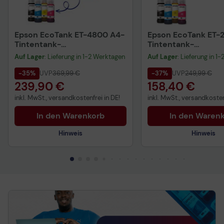
Epson EcoTank ET-4800 A4-
Epson EcoTank ET-
Tintentank-
Tintentank-
Multifunktionsdrucker
Multifunktionsdruc
Technisches Produktdatenblatt
Auf Lager
: Lieferung in 1-2 Werktagen
Auf Lager
: Lieferung in 1
Vorvertragliche Informationen
-35%
UVP
369,99 €
-37%
UVP
249,99 €
gemäß der EU-
Datenverordnung
239,90 €
158,40 €
Technisches Produkt
inkl. MwSt., versandkostenfrei in DE!
inkl. MwSt., versandkosten
Vorvertragliche Info
gemäß der EU-
In den Warenkorb
In den Waren
Datenverordnung
Hinweis
Hinweis