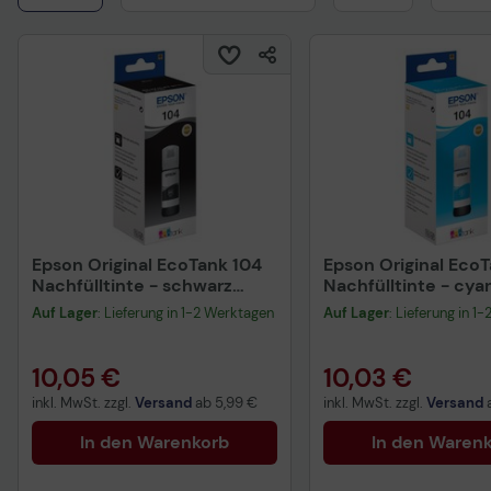
Epson Original EcoTank 104
Epson Original Eco
Nachfülltinte - schwarz
Nachfülltinte - cya
(C13T00P140)
(C13T00P240)
Auf Lager
: Lieferung in 1-2 Werktagen
Auf Lager
: Lieferung in 1
10,05 €
10,03 €
inkl. MwSt. zzgl.
Versand
ab
5,99 €
inkl. MwSt. zzgl.
Versand
In den Warenkorb
In den Waren