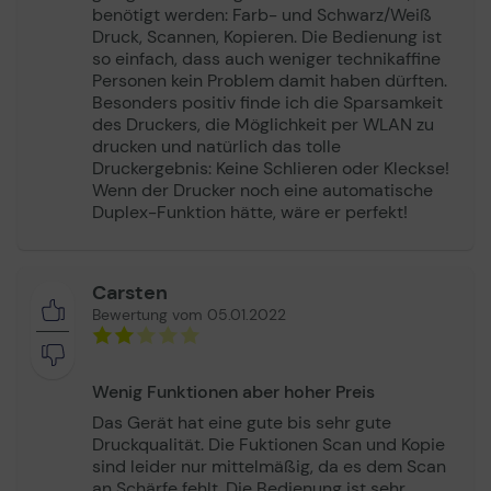
über Ihr Handy oder Tablet.
benötigt werden: Farb- und Schwarz/Weiß
Druck, Scannen, Kopieren. Die Bedienung ist
Allgemein
so einfach, dass auch weniger technikaffine
Gerätetyp
Multifunktionsdrucker
Personen kein Problem damit haben dürften.
Besonders positiv finde ich die Sparsamkeit
Drucktechnologie
Tintenstrahl - Farbe
des Druckers, die Möglichkeit per WLAN zu
Verbindungsverfügbarkeit
Ja
drucken und natürlich das tolle
Druckergebnis: Keine Schlieren oder Kleckse!
Schnittstelle
USB, Wi-Fi
Wenn der Drucker noch eine automatische
Farbe
Schwarz
Duplex-Funktion hätte, wäre er perfekt!
Drucken
Carsten
Tintenstrahl-Technologie
Epson Micro Piezo
Bewertung vom 05.01.2022
Düsenkonfiguration
180 Düsen (Schwarz),59
Düsen (pro Farbe)
Nachfüllbarer Behälter
Ja
Wenig Funktionen aber hoher Preis
Tinten-Nachfüllsystem
Ink Tank System (ITS)
Das Gerät hat eine gute bis sehr gute
Druckqualität. Die Fuktionen Scan und Kopie
Max. Druckauflösung
Bis zu 5760 x 1440 dpi
sind leider nur mittelmäßig, da es dem Scan
(einfarbig)/bis zu 5760 x
an Schärfe fehlt. Die Bedienung ist sehr
1440 dpi (Farbe)