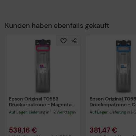
Kunden haben ebenfalls gekauft
Technisches Produkt
Epson Original T05B3
Epson Original T05
Druckerpatrone - Magenta
Druckerpatrone - 
C13T05B34N
C13T05B24N
Auf Lager
: Lieferung in 1-2 Werktagen
Auf Lager
: Lieferung in 1
538,16 €
381,47 €