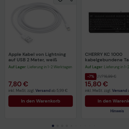
Apple Kabel von Lightning
CHERRY KC 1000
auf USB 2 Meter, weiß
kabelgebundene Tas
QWERTZ DE - schwa
Auf Lager
: Lieferung in 1-2 Werktagen
Auf Lager
: Lieferung in 1
-7%
UVP
16,99 €
7,80 €
15,80 €
inkl. MwSt. zzgl.
Versand
ab
5,99 €
inkl. MwSt. zzgl.
Versand
In den Warenkorb
In den Waren
Hinweis