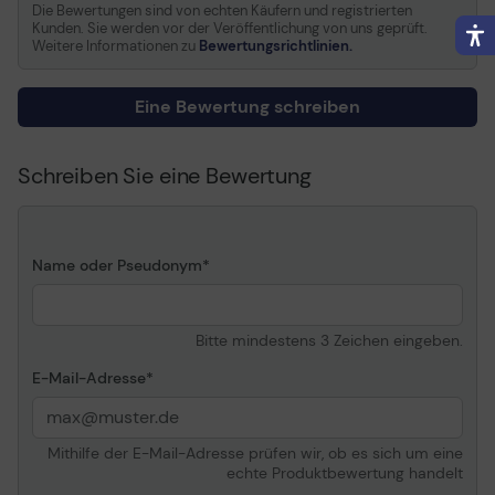
Kapazität
80 ml
Die Bewertungen sind von echten Käufern und registrierten
Kunden. Sie werden vor der Veröffentlichung von uns geprüft.
Patronenmerkmale
Epson UltraChrome K3 Ink
Weitere Informationen zu
Bewertungsrichtlinien.
Informationen zur Kompatibilität
Eine Bewertung schreiben
Entwickelt für
Epson Stylus Pro 3800,
Pro 3800 Graphics, Pro
Schreiben Sie eine Bewertung
3800 Professional Edition,
Pro 3880 Signature
Worthy Edition
Name oder Pseudonym
Bitte mindestens 3 Zeichen eingeben.
E-Mail-Adresse
Mithilfe der E-Mail-Adresse prüfen wir, ob es sich um eine
echte Produktbewertung handelt