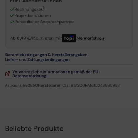
Für Geschäftskunden
1
Rechnungskauf
Projektkonditionen
Persönlicher Ansprechpartner
Ab
0,99 €/Mo.
mieten mit
Mehr erfahren
Garantiebedingungen & Herstellerangaben
Liefer- und Zahlungsbedingungen
Vorvertragliche Informationen gemäß der EU-
Datenverordnung
Artikelnr.:
663850
Herstellernr.:
C13T613300
EAN:
10343865952
Beliebte Produkte