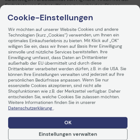
Farbskala von Farbstofftinten zu verbinden. Dieses
Farbtintensystem beinhaltet Hellschwarz als siebte
Cookie-Einstellungen
Farbe, wodurch sanftere Abstufungen bei
Schwarzweißdruck erzielt werden, sowie zwei Arten von
Wir möchten auf unserer Website Cookies und andere
schwarzer Tinte, Matt & Foto, durch die gewährleistet
Technologien (kurz „Cookies“) verwenden, um Ihnen ein
wird, dass sich auf allen Medientypen die optimale
optimales Einkaufserlebnis zu bieten. Mit Klick auf „OK“
Qualität erzielen lässt.
willigen Sie ein, dass wir Ihnen auf Basis Ihrer Einwilligung
Weiterlesen
sinnvolle und nützliche Services bereitstellen. Ihre
Einwilligung umfasst, dass Daten an Drittanbieter
außerhalb der EU übermittelt und durch diese
Drittanbieter verarbeitet werden dürfen, z.B. in die USA. Sie
können Ihre Einstellungen verwalten und jederzeit auf Ihre
persönlichen Bedürfnisse anpassen. Wenn Sie nur
Technische Daten
essenzielle Cookies akzeptieren, sind nicht alle
Shopfunktionen wie z.B. der Merkzettel verfügbar. Daher
entscheiden Sie, welche Cookies Sie zulassen möchten.
Weitere Informationen finden Sie in unserer
Allgemein
Datenschutzerklärung
.
Hersteller
Epson
OK
Herst. Art. Nr.
C13T613300
Einstellungen verwalten
EAN
0010343865952