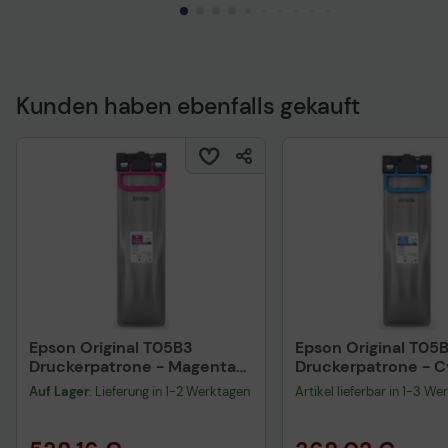
Kunden haben ebenfalls gekauft
Technisches Produkt
Epson Original T05B3
Epson Original T05
Druckerpatrone - Magenta
Druckerpatrone - 
C13T05B34N
C13T05B24N
Auf Lager
: Lieferung in 1-2 Werktagen
Artikel lieferbar in 1-3 We