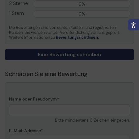
2 Sterne
0%
Drucktechnologie
Tintenstrahl
1 Stern
0%
Farbe
Magenta
Kapazität
110 ml
Die Bewertungen sind von echten Käufern und registrierten
Kunden. Sie werden vor der Veröffentlichung von uns geprüft.
Patronenmerkmale
Epson UltraChrome K3 Ink
Weitere Informationen zu
Bewertungsrichtlinien.
Informationen zur Kompatibilität
Eine Bewertung schreiben
Entwickelt für
Epson Stylus Pro 4000
C8, Pro 4000-C8 Gretag
Schreiben Sie eine Bewertung
Macbeth Eye One Display
2 (FineArt Edition), Pro
4400, Pro 4450, Pro
4800, Pro 4880
Name oder Pseudonym
Bitte mindestens 3 Zeichen eingeben.
E-Mail-Adresse