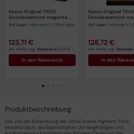
Epson Original T6123
Epson Original T614
Druckerpatrone magenta
Druckerpatrone ma
220ml (C13T612300)
220ml (C13T614300
Auf Lager
: Lieferung in 1-2 Werktagen
Auf Lager
: Lieferung in 1
123,71 €
128,72 €
inkl. MwSt. zzgl.
Versand
ab
5,99 €
inkl. MwSt. zzgl.
Versand
In den Warenkorb
In den Waren
Produktbeschreibung
Das Ziel der Entwicklung der UltraChrome Pigment-Tinte
bestand darin, die Eigenschaften der langfristigen und
kurzfristigen Farbstabilität von Pigment-Tinten mit der