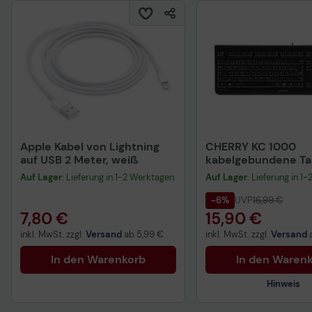
Apple Kabel von Lightning
CHERRY KC 1000
auf USB 2 Meter, weiß
kabelgebundene Tas
QWERTZ DE - schwa
Auf Lager
: Lieferung in 1-2 Werktagen
Auf Lager
: Lieferung in 1
-6%
UVP
16,99 €
7,80 €
15,90 €
inkl. MwSt. zzgl.
Versand
ab
5,99 €
inkl. MwSt. zzgl.
Versand
In den Warenkorb
In den Waren
Hinweis