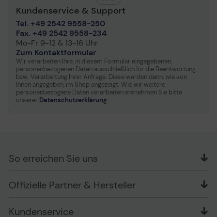
Kundenservice & Support
Tel. +49 2542 9558-250
Fax. +49 2542 9558-234
Mo-Fr 9-12 & 13-16 Uhr
Zum Kontaktformular
Wir verarbeiten Ihre, in diesem Formular eingegebenen,
personenbezogenen Daten ausschließlich für die Beantwortung
bzw. Verarbeitung Ihrer Anfrage. Diese werden dann, wie von
Ihnen angegeben, im Shop angezeigt. Wie wir weitere
personenbezogene Daten verarbeiten entnehmen Sie bitte
unserer
Datenschutzerklärung
.
So erreichen Sie uns
OFFICE Partner GmbH
Offizielle Partner & Hersteller
Schlesierring 35
48712 Gescher
Kundenservice
Telefon: +49 (0) 2542 / 9558250