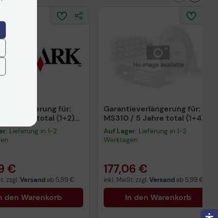
ieverlängerung für:
Garantieverlängerung für:
/ 3 Jahre total (1+2)
MS310 / 5 Jahre total (1+4)
e
vor Or
er
: Lieferung in 1-2
Auf Lager
: Lieferung in 1-2
gen
Werktagen
9 €
177,06 €
t. zzgl.
Versand
ab
5,99 €
inkl. MwSt. zzgl.
Versand
ab
5,99 €
n den Warenkorb
In den Warenkorb