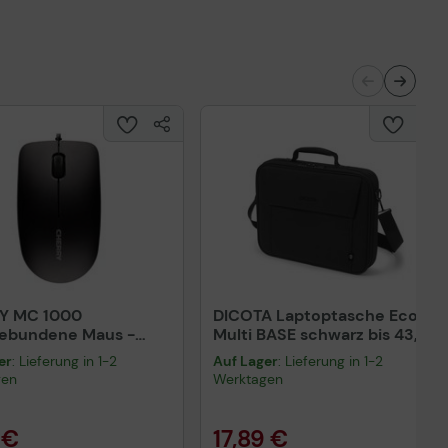
Y MC 1000
DICOTA Laptoptasche Eco
gebundene Maus -
Multi BASE schwarz bis 43,9
rz
cm (17,3 Zoll)
er
: Lieferung in 1-2
Auf Lager
: Lieferung in 1-2
gen
Werktagen
 €
17,89 €