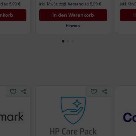
nd
ab
5,99 €
inkl. MwSt. zzgl.
Versand
ab
5,99 €
inkl. MwS
enkorb
In den Warenkorb
I
Hinweis
Technisches Produktdatenblatt
Prüfbericht für Lithiumbatterien
uktdatenblatt
Tech