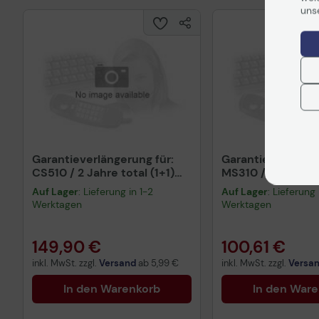
Vorvertragliche Informationen
uns
gemäß der EU-
Datenverordnung
Garantieverlängerung für:
Garantieverlänger
CS510 / 2 Jahre total (1+1)
MS310 / 4 Jahre t
vor Or
vor Or
Auf Lager
: Lieferung in 1-2
Auf Lager
: Lieferung 
Werktagen
Werktagen
149,90 €
100,61 €
inkl. MwSt. zzgl.
Versand
ab
5,99 €
inkl. MwSt. zzgl.
Versa
In den Warenkorb
In den War