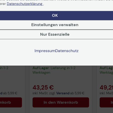
erer
Datenschutzerklärung
.
OK
Einstellungen verwalten
Nur Essenzielle
Impressum
Datenschutz
ung für:
Garantieverlängerung für:
Garant
otal (1+3)
MS310 / 2 Jahre total (1+1)
MS310 
vor Or
Rüchs
in 1-2
Auf Lager
: Lieferung in 1-2
Auf Lag
Werktagen
Werkta
43,25 €
49,2
nd
ab
5,99 €
inkl. MwSt. zzgl.
Versand
ab
5,99 €
inkl. MwS
enkorb
In den Warenkorb
I