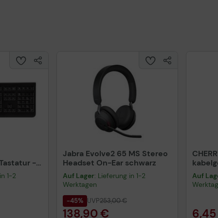
Jabra Evolve2 65 MS Stereo
CHERR
astatur -
Headset On-Ear schwarz
kabel
warz
schwa
in 1-2
Auf Lager
: Lieferung in 1-2
Auf Lag
Werktagen
Werkta
-45%
UVP
253,00 €
138,90 €
6,45