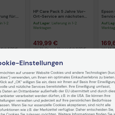
HP Care Pack 5 Jahre Vor-
Epson 
ung für:
Ort-Service am nächsten
Servic
Arbeitstag Laserjet M506
Servic
in 1-2
Auf Lager
: Lieferung in 1-2
Auf Lag
Serie U8PK5E
Jahre 
Werktagen
Werkta
5620
419,99 €
169,
nd
ab
5,99 €
inkl. MwSt. zzgl.
Versand
ab
5,99 €
inkl. MwS
enkorb
In den Warenkorb
I
okie-Einstellungen
 möchten auf unserer Website Cookies und andere Technologien (kur
okies“) verwenden, um Ihnen ein optimales Einkaufserlebnis zu bieten.
Klick auf „OK“ willigen Sie ein, dass wir Ihnen auf Basis Ihrer Einwilligun
volle und nützliche Services bereitstellen. Ihre Einwilligung umfasst,
s Daten an Drittanbieter außerhalb der EU übermittelt und durch die
tanbieter verarbeitet werden dürfen, z.B. in die USA. Sie können Ihre
tellungen verwalten und jederzeit auf Ihre persönlichen Bedürfnisse
ssen. Wenn Sie nur essenzielle Cookies akzeptieren, sind nicht alle
pfunktionen wie z.B. der Merkzettel verfügbar. Daher entscheiden Sie,
che Cookies Sie zulassen möchten. Weitere Informationen finden Sie i