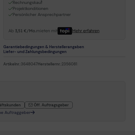
1
Rechnungskauf
Projektkonditionen
Persönlicher Ansprechpartner
Ab
3,51 €/Mo.
mieten mit
Mehr erfahren
Garantiebedingungen & Herstellerangaben
Liefer- und Zahlungsbedingungen
Artikelnr.:
3648047
Herstellernr.:
2356081
äftskunden
Öff. Auftragsgeber
che Auftraggeber