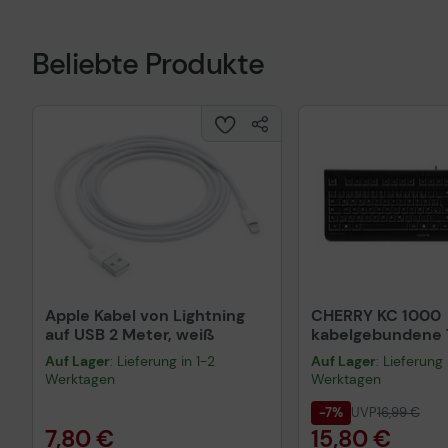
Beliebte Produkte
Apple Kabel von Lightning
CHERRY KC 1000
auf USB 2 Meter, weiß
kabelgebundene T
QWERTZ DE - sch
Auf Lager
: Lieferung in 1-2
Auf Lager
: Lieferung 
Werktagen
Werktagen
-7%
UVP
16,99 €
7,80 €
15,80 €