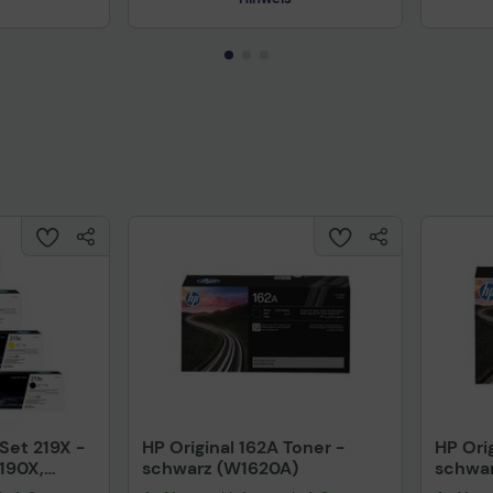
Technisches Produktdatenblatt
Prüfbericht für Lithiumbatterien
uktdatenblatt
Tech
 Set 219X -
HP Original 162A Toner -
HP Ori
190X,
schwarz (W1620A)
schwa
 W2193X,