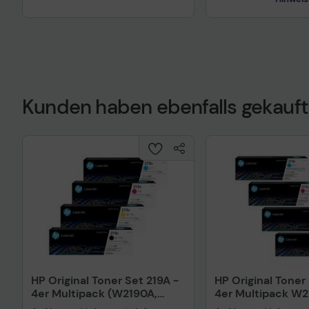
Kunden haben ebenfalls gekauft
Technisches Prod
HP Original Toner Set 219A -
HP Original Toner
4er Multipack (W2190A,
4er Multipack W2
W2191A, W2192A, W2193A)
W2191X, W2192X,