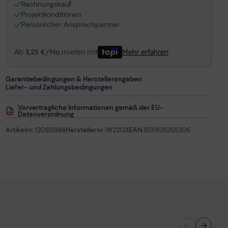
1
Rechnungskauf
Projektkonditionen
Persönlicher Ansprechpartner
Ab
3,25 €/Mo.
mieten mit
Mehr erfahren
Garantiebedingungen & Herstellerangaben
Liefer- und Zahlungsbedingungen
Vorvertragliche Informationen gemäß der EU-
Datenverordnung
Artikelnr.:
12085946
Herstellernr.:
W2213X
EAN:
193905265206