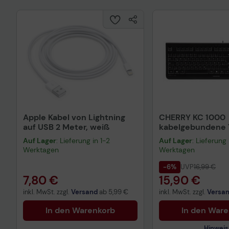
Apple Kabel von Lightning
CHERRY KC 1000
auf USB 2 Meter, weiß
kabelgebundene T
QWERTZ DE - sch
Auf Lager
: Lieferung in 1-2
Auf Lager
: Lieferung 
Werktagen
Werktagen
-6%
UVP
16,99 €
7,80 €
15,90 €
inkl. MwSt. zzgl.
Versand
ab
5,99 €
inkl. MwSt. zzgl.
Versa
In den Warenkorb
In den War
Hinweis