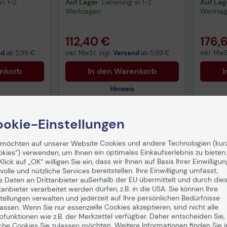
in 1-2
Auf Lager
: Lieferung in 1-2
Auf Lag
lb,
Werktagen
Werkta
112,40 €
176,
nd
ab
5,99 €
inkl. MwSt. zzgl.
Versand
ab
5,99 €
inkl. MwS
enkorb
In den Warenkorb
I
Hinweis
okie-Einstellungen
Technisches Produktdatenblatt
Tech
 möchten auf unserer Website Cookies und andere Technologien (kur
Vorvertragliche Informationen
Vorv
okies“) verwenden, um Ihnen ein optimales Einkaufserlebnis zu bieten.
gemäß der EU-
gemä
Datenverordnung
Date
Klick auf „OK“ willigen Sie ein, dass wir Ihnen auf Basis Ihrer Einwilligun
volle und nützliche Services bereitstellen. Ihre Einwilligung umfasst,
s Daten an Drittanbieter außerhalb der EU übermittelt und durch die
tanbieter verarbeitet werden dürfen, z.B. in die USA. Sie können Ihre
tellungen verwalten und jederzeit auf Ihre persönlichen Bedürfnisse
ssen. Wenn Sie nur essenzielle Cookies akzeptieren, sind nicht alle
pfunktionen wie z.B. der Merkzettel verfügbar. Daher entscheiden Sie,
che Cookies Sie zulassen möchten. Weitere Informationen finden Sie i