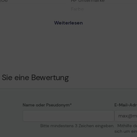
206
HP Untermarke
Farbe
Patronenleistung
Weiterlesen
Ergiebigkeit
e Ergiebigkeit - Magenta -
serJet - Tonerpatrone
Informationen zur K
Kompatibel mit
 Sie eine Bewertung
Allgemein
keit
eiten
et Pro M255dw, M255nw,
Name oder Pseudonym
E-Mail-Adr
 MFP M283fdn, MFP
Bitte mindestens 3 Zeichen eingeben.
Mithilfe 
sich um ei