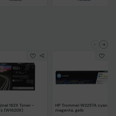
Technisches Produktdatenblatt
nisches Produktdatenblatt
ginal 162X Toner -
HP Trommel W2257A cyan,
rz (W1620X)
magenta, gelb