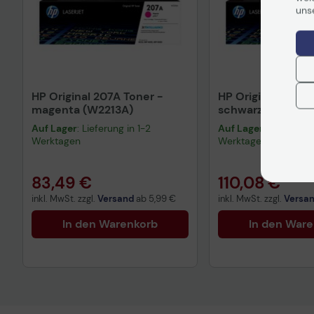
uns
HP Original 207A Toner -
HP Original 207X 
magenta (W2213A)
schwarz (W2210X
Auf Lager
: Lieferung in 1-2
Auf Lager
: Lieferung 
Werktagen
Werktagen
83,49 €
110,08 €
inkl. MwSt. zzgl.
Versand
ab
5,99 €
inkl. MwSt. zzgl.
Versa
In den Warenkorb
In den War