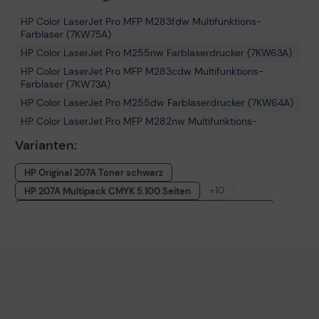
HP Color LaserJet Pro MFP M283fdw Multifunktions-
Farblaser (7KW75A)
HP Color LaserJet Pro M255nw Farblaserdrucker (7KW63A)
HP Color LaserJet Pro MFP M283cdw Multifunktions-
Farblaser (7KW73A)
HP Color LaserJet Pro M255dw Farblaserdrucker (7KW64A)
HP Color LaserJet Pro MFP M282nw Multifunktions-
Farblaser (7KW72A)
Varianten:
HP Color LaserJet Pro MFP M283fdn Multifunktions-
Farblaser (7KW74A)
HP Original 207A Toner schwarz
+10
HP 207A Multipack CMYK 5.100 Seiten
HP 207A Toner Multipack + 2.500 Blatt HP Kopierpapier
HP Original 207A Toner gelb
HP Original 207A Toner cyan
HP Original 207A Toner magenta
HP 207X magenta 2.450 Seiten
HP 207X gelb 2.450 Seiten
HP 207X cyan 2.450 Seiten
HP 207X schwarz 2.450 Seiten