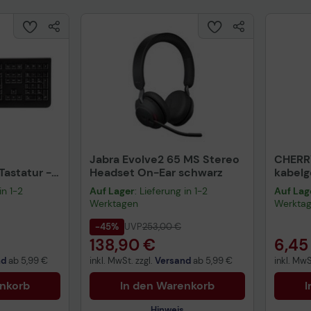
HP 207X Multipack CMYK 10.500 Seiten
HP 207X Toner Multipack + 2.500 Blatt HP Kopierpapier
Jabra Evolve2 65 MS Stereo
CHERR
astatur -
Headset On-Ear schwarz
kabel
warz
schwa
in 1-2
Auf Lager
: Lieferung in 1-2
Auf Lag
Werktagen
Werkta
-45%
UVP
253,00 €
138,90 €
6,45
nd
ab
5,99 €
inkl. MwSt. zzgl.
Versand
ab
5,99 €
inkl. MwS
enkorb
In den Warenkorb
I
Hinweis