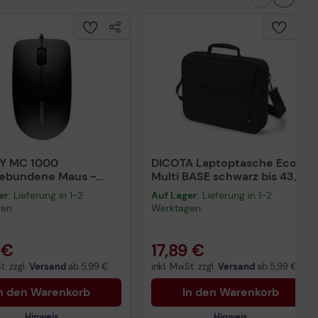
Y MC 1000
DICOTA Laptoptasche Eco
gebundene Maus -
Multi BASE schwarz bis 43,9
rz
cm (17,3 Zoll)
er
: Lieferung in 1-2
Auf Lager
: Lieferung in 1-2
gen
Werktagen
 €
17,89 €
t. zzgl.
Versand
ab
5,99 €
inkl. MwSt. zzgl.
Versand
ab
5,99 €
n den Warenkorb
In den Warenkorb
Hinweis
Hinweis