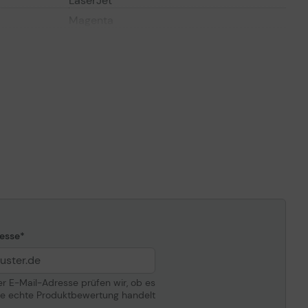
LaserJet
Magenta
Hohe Ergiebigkeit
Bis zu 2450 Seiten
ompatibilität
HP Color LaserJet Pro M255dw,
M255nw, MFP M282nw, MFP M283fdn,
MFP M283fdw
esse
der E-Mail-Adresse prüfen wir, ob es
ne echte Produktbewertung handelt