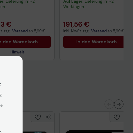
er
: Lieferung in 1-2
Auf Lager
: Lieferung in 1-2
gen
Werktagen
63 €
191,56 €
t. zzgl.
Versand
ab
5,99 €
inkl. MwSt. zzgl.
Versand
ab
5,99 €
n den Warenkorb
In den Warenkorb
Hinweis
nisches Produktdatenblatt
z
ertragliche Informationen
ß der EU-
nverordnung
g
se
n