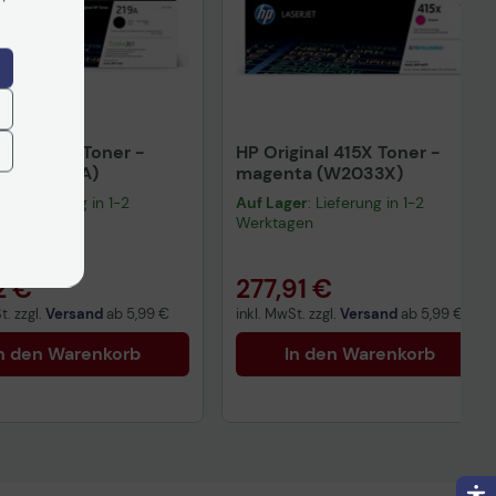
ginal 219A Toner -
HP Original 415X Toner -
rz (W2190A)
magenta (W2033X)
er
: Lieferung in 1-2
Auf Lager
: Lieferung in 1-2
gen
Werktagen
2 €
277,91 €
t. zzgl.
Versand
ab
5,99 €
inkl. MwSt. zzgl.
Versand
ab
5,99 €
n den Warenkorb
In den Warenkorb