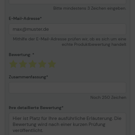
Schnittstelle
Gigabit LAN, USB-Host
Bitte mindestens 3 Zeichen eingeben.
Festplatte
500 GB
E-Mail-Adresse
Druckersprache
PostScript 3, HP RTL,
CALS G4, HP GL/2, TIFF,
PDF 1.7, JPEG
Mithilfe der E-Mail-Adresse prüfen wir, ob es sich um eine
Medientyp
Fotopapier, Kunstpapier,
echte Produktbewertung handelt
Bondpapier, Folie / Film,
Backlit-Papier,
Bewertung:
glänzendes Papier,
Poster-/Bannerpapier,
mattes Papier
Zusammenfassung
Gesamte
1 Rolle
Medienkapazität
Netzwerk
Druckserver
Noch
250
Zeichen
Druckermerkmale
Drucken von mobilem
Ihre detaillierte Bewertung
Gerät, drucken von der E-
Mail
Stromversorgung
Wechselstrom 120/230 V
Umweltschutzstandards
EPEAT Silver