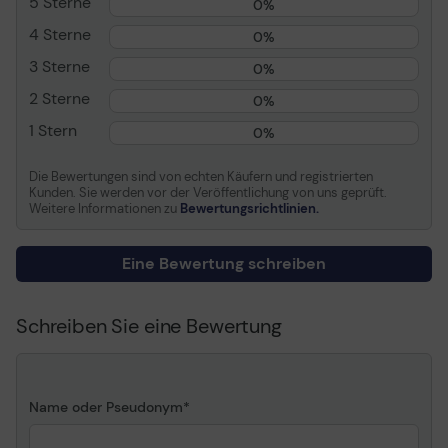
5 Sterne
Tintenstrahl-Technologie
HP Thermal Inkjet
0%
4 Sterne
Unterstützte
9 Farben - Zyan, Magenta,
0%
Tintenpalette (Farben)
Gelb, Mattschwarz, Photo
3 Sterne
0%
Black, Chromatic Red,
Chromatic Green,
2 Sterne
0%
Chromatic Blue, Grau
1 Stern
0%
Max. Mediengröße
Rolle (111,8 cm)
Minimale Mediengröße
210 mm x 279 mm
Die Bewertungen sind von echten Käufern und registrierten
(Angepasst)
Kunden. Sie werden vor der Veröffentlichung von uns geprüft.
Weitere Informationen zu
Bewertungsrichtlinien.
Max. Mediengröße
1118 mm x 1676 mm
(angepasst)
Eine Bewertung schreiben
Druckgeschwindigkeit
Bis zu 1.2 Min. /Seite -
Farbe Normal - ANSI D
(559 x 864 mm) ¦ Bis zu
Schreiben Sie eine Bewertung
1.2 Min. /Seite - Farbe
Normal - A1 (594 x 841
mm)
Max. Auflösung (S/W)
2400 x 1200 dpi
Name oder Pseudonym
Max. Auflösung (Farbe)
2400 x 1200 dpi