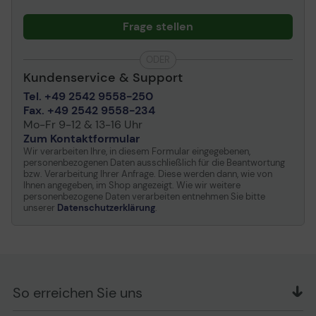
PostScript Unterstützung
Standard
Frage stellen
Druckersprache
PostScript 3, HP RTL,
CALS G4, HP GL/2, TIFF,
ODER
PDF 1.7, JPEG
Kundenservice & Support
Druckermerkmale
Drucken von mobilem
Tel. +49 2542 9558-250
Gerät, drucken von der E-
Fax. +49 2542 9558-234
Mail
Mo-Fr 9-12 & 13-16 Uhr
Zum Kontaktformular
Speicherkapazität
Wir verarbeiten Ihre, in diesem Formular eingegebenen,
personenbezogenen Daten ausschließlich für die Beantwortung
Festplatte
500 GB
bzw. Verarbeitung Ihrer Anfrage. Diese werden dann, wie von
Ihnen angegeben, im Shop angezeigt. Wie wir weitere
personenbezogene Daten verarbeiten entnehmen Sie bitte
Medienhandhabung
unserer
Datenschutzerklärung
.
Medientyp
Fotopapier, Kunstpapier,
Bondpapier, Folie / Film,
Backlit-Papier,
glänzendes Papier,
Poster-/Bannerpapier,
So erreichen Sie uns
mattes Papier