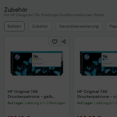
Zubehör
Für HP DesignJet Z9+ PostScript Großformatdrucker Plotter
Beliebt
Zubehör
Garantieerweiterung
Pap
HP Original 746
HP Original 746
Druckerpatrone - gelb
Druckerpatrone - c
(P2V79A)
(P2V80A)
Auf Lager
: Lieferung in 1-2 Werktagen
Auf Lager
: Lieferung in 1