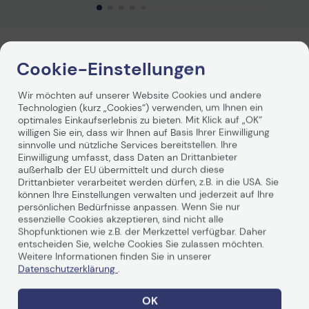
Technisches Produktdatenblatt
Technisches Produkt
Vorvertragliche Informationen
Vorvertragliche Info
gemäß der EU-
gemäß der EU-
Cookie-Einstellungen
Datenverordnung
Datenverordnung
Wir möchten auf unserer Website Cookies und andere
Technologien (kurz „Cookies“) verwenden, um Ihnen ein
optimales Einkaufserlebnis zu bieten. Mit Klick auf „OK“
willigen Sie ein, dass wir Ihnen auf Basis Ihrer Einwilligung
sinnvolle und nützliche Services bereitstellen. Ihre
Einwilligung umfasst, dass Daten an Drittanbieter
außerhalb der EU übermittelt und durch diese
Drittanbieter verarbeitet werden dürfen, z.B. in die USA. Sie
können Ihre Einstellungen verwalten und jederzeit auf Ihre
Was ist ein Giclée-Druck?
persönlichen Bedürfnisse anpassen. Wenn Sie nur
essenzielle Cookies akzeptieren, sind nicht alle
Shopfunktionen wie z.B. der Merkzettel verfügbar. Daher
06.05.26 | Keine Kommentare
entscheiden Sie, welche Cookies Sie zulassen möchten.
Neuigkeiten
Wissenswertes
Weitere Informationen finden Sie in unserer
Datenschutzerklärung
.
Produktbeschreibung
OK