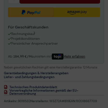
Für Geschäftskunden
1
Rechnungskauf
Projektkonditionen
Persönlicher Ansprechpartner
Ab
184,99 €/Mo.
mieten mit
Mehr erfahren
Neben gesetzlichen Rechten gilt eine Herstellergarantie:
12 Monate
Garantiebedingungen & Herstellerangaben
Liefer- und Zahlungsbedingungen
Technisches Produktdatenblatt
Vorvertragliche Informationen gemäß der EU-
Datenverordnung
Artikelnr.:
9018532
Herstellernr.:
W3Z72A#B19
EAN:
192018667709