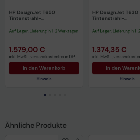
HP DesignJet T650
HP DesignJet T630
Tintenstrahl-
Tintenstrahl-
Großformatdrucker Plotter
Großformatdrucker 
2025 Edition
2025 Edition
Auf Lager
: Lieferung in 1-2 Werktagen
Auf Lager
: Lieferung in 1
1.579,00 €
1.374,35 €
inkl. MwSt., versandkostenfrei in DE!
inkl. MwSt., versandkosten
In den Warenkorb
In den Waren
Hinweis
Hinweis
Technisches Produktdatenblatt
Technisches Produkt
Vorvertragliche Informationen
Vorvertragliche Info
gemäß der EU-
gemäß der EU-
Datenverordnung
Datenverordnung
Ähnliche Produkte