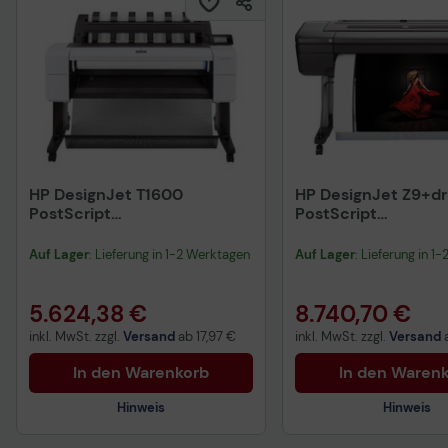
HP DesignJet T1600
HP DesignJet Z9+dr
PostScript
PostScript
Großformatdrucker Plotter
Großformatdrucker
Schneidevorrichtun
Auf Lager
: Lieferung in 1-2 Werktagen
Auf Lager
: Lieferung in 1
5.624,38 €
8.740,70 €
inkl. MwSt. zzgl.
Versand
ab
17,97 €
inkl. MwSt. zzgl.
Versand
In den Warenkorb
In den Waren
Hinweis
Hinweis