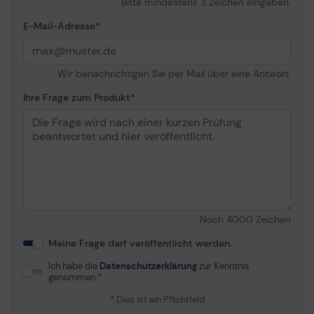
Bitte mindestens 3 Zeichen eingeben.
Düsenkonfiguration
2.112 Düsen
E-Mail-Adresse
Tintenpatronenkonfiguration
9 Kartuschen (je 1: Zyan,
Magenta, Chromatic Red,
Gelb, Mattschwarz, Photo
Wir benachrichtigen Sie per Mail über eine Antwort.
Black, Chromatic Green,
Chromatic Blue, Grau)
Ihre Frage zum Produkt
Tintentyp
HP Vivid Photo Inks
Druckgeschwindigkeit
Bis zu 1.2 Min. /Seite -
Farbe Normal - ANSI D
(559 x 864 mm) ¦ Bis zu
1.2 Min. /Seite - Farbe
Normal - A1 (594 x 841
mm)
Noch
4000
Zeichen
Eingebaute Geräte
Schneideeinrichtung
Meine Frage darf veröffentlicht werden.
Anschlusstechnik
Kabelgebunden
Ich habe die
Datenschutzerklärung
zur Kenntnis
Schnittstelle
Gigabit LAN, USB-Host
genommen.
Max. Auflösung (S/W)
2400 x 1200 dpi
* Dies ist ein Pflichtfeld
Max. Auflösung (Farbe)
2400 x 1200 dpi