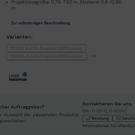
Projektionsgröße: 0,76-7,62 m, Abstand: 0,8-12,90
m
Zur vollständigen Beschreibung
Varianten:
P525UL 3-LCD-Projektor 5000 Lumen
+6
P605UL 3-LCD-Projektor 6000 Lumen
PE455UL 3-LCD-Projektor 4500 Lumen
NEC P627UL Professional Laser 3LCD Beamer 6200 ANSI
Lumen
NEC P547UL Professional Laser 3LCD Beamer 5400 ANSI
Lumen
NEC P554U Profesional 3LCD Beamer 5300 Lumen
NEC P554W Professional 3LCD Beamer 5500 Lumen
Kontaktieren Sie uns.
icher Auftraggeber?
NEC P603X Business 3LCD-Projektor 6000 Lumen
(Mo-Fr 09-12, 13-16 Uhr)
er Auswahl der passenden Produkte,
Beratung
Gesch
ngsvorhaben.
Informationen für öffentli