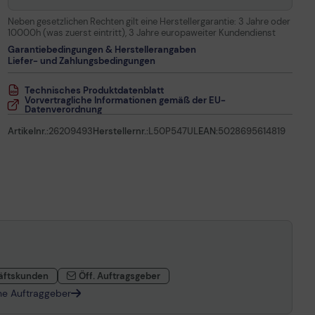
Neben gesetzlichen Rechten gilt eine Herstellergarantie:
3 Jahre oder
10000h (was zuerst eintritt), 3 Jahre europaweiter Kundendienst
Garantiebedingungen & Herstellerangaben
Liefer- und Zahlungsbedingungen
Technisches Produktdatenblatt
Vorvertragliche Informationen gemäß der EU-
Datenverordnung
Artikelnr.:
26209493
Herstellernr.:
L50P547UL
EAN:
5028695614819
äftskunden
Öff. Auftragsgeber
che Auftraggeber