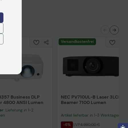
nisches Produktdatenblatt
Technisches Produktdatenblatt
Versandkostenfrei
1357 Business DLP
NEC PV710UL-B Laser 3LCD
r 4800 ANSI Lumen
Beamer 7100 Lumen
er
: Lieferung in 1-2
gen
Artikel lieferbar in 1-3 Werktagen.
-6%
UVP
4.990,00 €