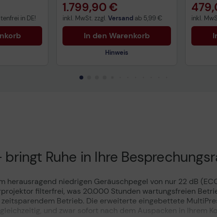
1.799,90 €
479,
enfrei in DE!
inkl. MwSt. zzgl.
Versand
ab
5,99 €
inkl. MwS
enkorb
In den Warenkorb
I
Hinweis
Technisches Produktdatenblatt
- bringt Ruhe in Ihre Besprechung
inem herausragend niedrigen Geräuschpegel von nur 22 dB (ECO
erprojektor filterfrei, was 20.000 Stunden wartungsfreien Be
 zeitsparendem Betrieb. Die erweiterte eingebettete MultiPre
 gleichzeitig, und zwar sofort nach dem Auspacken in Ihrem Ko