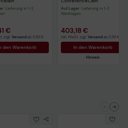
rcelain
ConferenceCam
er
: Lieferung in 1-2
Auf Lager
: Lieferung in 1-2
gen
Werktagen
41 €
403,18 €
t. zzgl.
Versand
ab
5,99 €
inkl. MwSt. zzgl.
Versand
ab
5,99 €
n den Warenkorb
In den Warenkorb
Hinweis
Technisches Produktdatenblatt