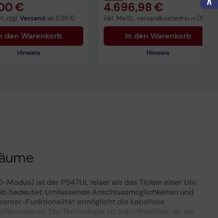
00 €
4.696,98 €
t. zzgl.
Versand
ab
5,99 €
inkl. MwSt., versandkostenfrei in DE!
n den Warenkorb
In den Warenkorb
Hinweis
Hinweis
Technisches Produktdatenblatt
Vorvertragliche Informationen
gemäß der EU-
Datenverordnung
sräume
-Modus) ist der P547UL leiser als das Ticken einer Uhr.
trieb bedeutet. Umfassende Anschlussmöglichkeiten und
senter-Funktionalität ermöglicht die kabellose
nferenzraum. Die Technologie ist zukunftssicher, da sie