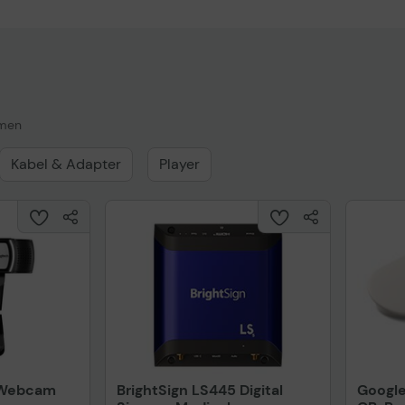
umen
Kabel & Adapter
Player
 Webcam
BrightSign LS445 Digital
Google