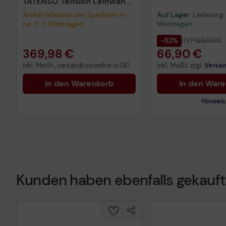
TATENSO Tension Leinwand
304,8 cm 120 Zoll
Artikel lieferbar per Spedition in
Auf Lager
: Lieferung 
ca. 3-5 Werktagen.
Werktagen
-52%
UVP
139,00 €
369,98 €
66,90 €
inkl. MwSt., versandkostenfrei in DE!
inkl. MwSt. zzgl.
Versa
In den Warenkorb
In den War
Hinweis
Technisches Prod
Kunden haben ebenfalls gekauft