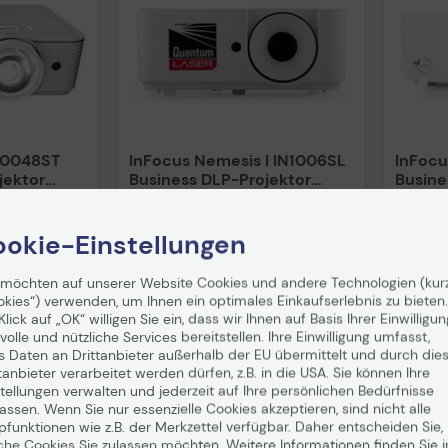
IN0048ST
InFocus Nemesis I IN1006SL
InFocu
jektor
Business DLP-Projektor
Busine
4500 ISO Lumen
4500 
in 1-2
Auf Lager
: Lieferung in 1-2
Auf Lag
Werktagen
Werkta
okie-Einstellungen
579,90 €
1.24
 möchten auf unserer Website Cookies und andere Technologien (kur
okies“) verwenden, um Ihnen ein optimales Einkaufserlebnis zu bieten.
nd
ab
5,99 €
inkl. MwSt. zzgl.
Versand
ab
5,99 €
inkl. MwS
Klick auf „OK“ willigen Sie ein, dass wir Ihnen auf Basis Ihrer Einwilligun
volle und nützliche Services bereitstellen. Ihre Einwilligung umfasst,
enkorb
In den Warenkorb
I
s Daten an Drittanbieter außerhalb der EU übermittelt und durch die
tanbieter verarbeitet werden dürfen, z.B. in die USA. Sie können Ihre
Hinweis
tellungen verwalten und jederzeit auf Ihre persönlichen Bedürfnisse
ssen. Wenn Sie nur essenzielle Cookies akzeptieren, sind nicht alle
pfunktionen wie z.B. der Merkzettel verfügbar. Daher entscheiden Sie,
che Cookies Sie zulassen möchten. Weitere Informationen finden Sie i