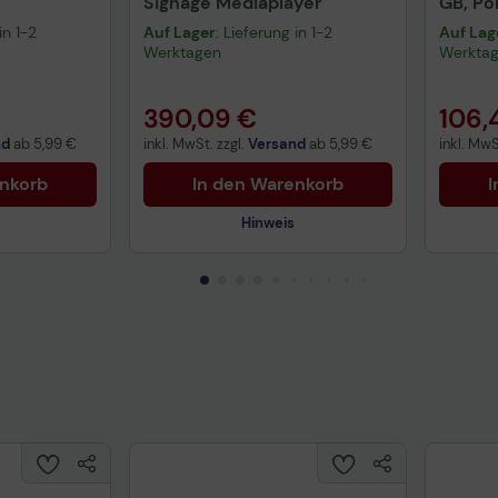
Signage Mediaplayer
GB, Po
in 1-2
Auf Lager
: Lieferung in 1-2
Auf Lag
Werktagen
Werkta
390,09 €
106,
nd
ab
5,99 €
inkl. MwSt. zzgl.
Versand
ab
5,99 €
inkl. MwS
enkorb
In den Warenkorb
I
Hinweis
uktdatenblatt
Technisches Produktdatenblatt