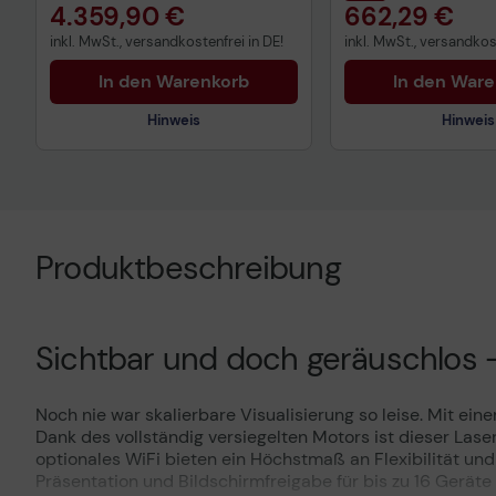
4.359,90 €
662,29 €
inkl. MwSt., versandkostenfrei in DE!
inkl. MwSt., versandkost
In den Warenkorb
In den War
Hinweis
Hinweis
Technisches Produktdatenblatt
Vorvertragliche Informationen
Produktbeschreibung
gemäß der EU-
Datenverordnung
Sichtbar und doch geräuschlos 
Noch nie war skalierbare Visualisierung so leise. Mit e
Dank des vollständig versiegelten Motors ist dieser Las
optionales WiFi bieten ein Höchstmaß an Flexibilität und
Präsentation und Bildschirmfreigabe für bis zu 16 Geräte