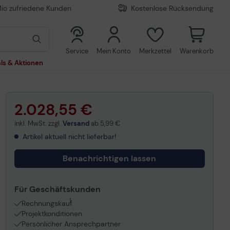
Mio zufriedene Kunden
Kostenlose Rücksendung
0
0
Service
Mein Konto
Merkzettel
Warenkorb
ls & Aktionen
2.028,55 €
inkl. MwSt. zzgl.
Versand
ab
5,99 €
Artikel aktuell nicht lieferbar!
Benachrichtigen lassen
Für Geschäftskunden
1
Rechnungskauf
Projektkonditionen
Persönlicher Ansprechpartner