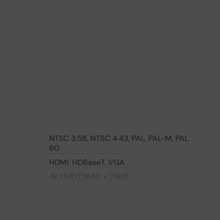
n Ihren Konferenzraum zu bringen als mit dem NEC
gn. Die brillante Farbhelligkeit bleibt erhalten, und die
nisches Produktdatenblatt
ertragliche Informationen
ß der EU-
nverordnung
orderlich.
ierung des Projektors, was die Installation vereinfacht
NTSC 3.58, NTSC 4.43, PAL, PAL-M, PAL
60
HDMI, HDBaseT, VGA
4K UHD (3840 x 2160)
Verdrahtetes LAN