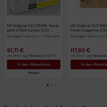
HP Original CLT-Y506L Toner
HP Original CLT-M5
gelb 3.500 Seiten (CLT-
Toner magenta 3.5
Y506L/ELS) für CLP-
(CLT-M506L/ELS) f
Auf Lager
: Lieferung in 1-2 Werktagen
Auf Lager
: Lieferung in 1
680DW/ND, CLX-
680DW/ND, CLX-
6260FD/FR/FW/ND
6260FD/FR/FW/ND
91,71 €
117,65 €
inkl. MwSt. zzgl.
Versand
ab
5,99 €
inkl. MwSt. zzgl.
Versand
In den Warenkorb
In den Waren
Hinweis
Technisches Produktdatenblatt
Vorvertragliche Informationen
gemäß der EU-
Datenverordnung