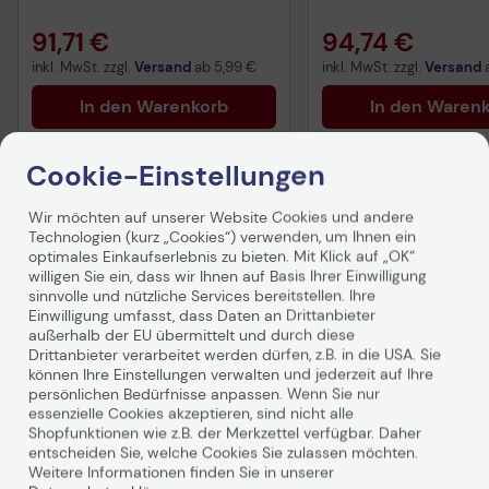
6260FD/FR/FW/ND
91,71 €
94,74 €
inkl. MwSt. zzgl.
Versand
ab
5,99 €
inkl. MwSt. zzgl.
Versand
In den Warenkorb
In den Waren
Hinweis
Hinweis
Cookie-Einstellungen
Wir möchten auf unserer Website Cookies und andere
Technisches Produktdatenblatt
Technisches Produkt
Technologien (kurz „Cookies“) verwenden, um Ihnen ein
optimales Einkaufserlebnis zu bieten. Mit Klick auf „OK“
Vorvertragliche Informationen
Vorvertragliche Info
willigen Sie ein, dass wir Ihnen auf Basis Ihrer Einwilligung
Produktbeschreibung
gemäß der EU-
gemäß der EU-
sinnvolle und nützliche Services bereitstellen. Ihre
Datenverordnung
Datenverordnung
Einwilligung umfasst, dass Daten an Drittanbieter
außerhalb der EU übermittelt und durch diese
Drittanbieter verarbeitet werden dürfen, z.B. in die USA. Sie
können Ihre Einstellungen verwalten und jederzeit auf Ihre
persönlichen Bedürfnisse anpassen. Wenn Sie nur
essenzielle Cookies akzeptieren, sind nicht alle
Shopfunktionen wie z.B. der Merkzettel verfügbar. Daher
entscheiden Sie, welche Cookies Sie zulassen möchten.
Weitere Informationen finden Sie in unserer