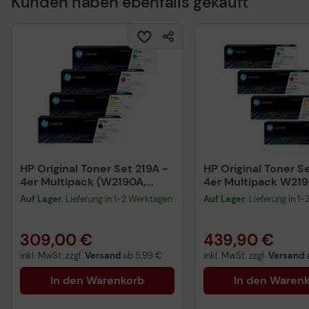
Kunden haben ebenfalls gekauft
HP Original Toner Set 219A -
HP Original Toner Se
4er Multipack (W2190A,
4er Multipack W219
W2191A, W2192A, W2193A)
W2191X, W2192X, W
Auf Lager
: Lieferung in 1-2 Werktagen
Auf Lager
: Lieferung in 1
cyan, magenta, gelb
schwarz
309,00 €
439,90 €
inkl. MwSt. zzgl.
Versand
ab
5,99 €
inkl. MwSt. zzgl.
Versand
In den Warenkorb
In den Waren