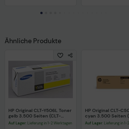
Ähnliche Produkte
HP Original CLT-Y506L Toner
HP Original CLT-C5
gelb 3.500 Seiten (CLT-
cyan 3.500 Seiten
Y506L/ELS) für CLP-
für CLP-680DW/ND
Auf Lager
: Lieferung in 1-2 Werktagen
Auf Lager
: Lieferung in 1
680DW/ND, CLX-
6260FD/FR/FW/ND