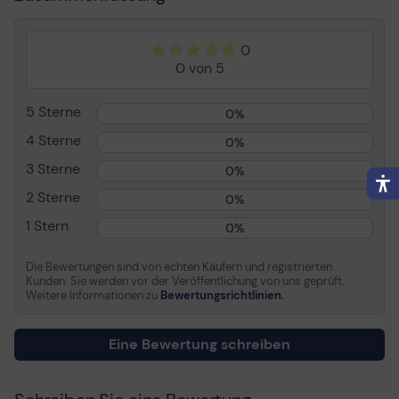
Kapazität
Bis zu 6000 Seiten
ISO/IEC 19798
0
Allgemein
0 von 5
Transportbreite
39.8 cm
5 Sterne
0%
Transporttiefe
14.8 cm
4 Sterne
0%
Transporthöhe
12.4 cm
3 Sterne
0%
Transportgewicht
1.1 kg
2 Sterne
0%
Verbrauchsmaterial
1 Stern
0%
Verbrauchsmaterialtyp
Tonerpatrone
Die Bewertungen sind von echten Käufern und registrierten
Drucktechnologie
Laser
Kunden. Sie werden vor der Veröffentlichung von uns geprüft.
Weitere Informationen zu
Bewertungsrichtlinien.
Farbe
Schwarz
Patronenleistung
Hohe Ergiebigkeit
Eine Bewertung schreiben
Kapazität
Bis zu 6000 Seiten
ISO/IEC 19798