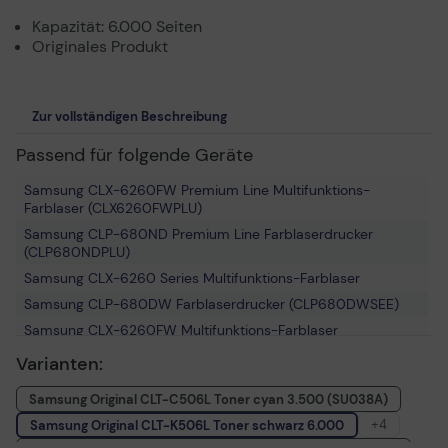
Kapazität: 6.000 Seiten
Originales Produkt
Zur vollständigen Beschreibung
Passend für folgende Geräte
Samsung CLX-6260FW Premium Line Multifunktions-
Farblaser (CLX6260FWPLU)
Samsung CLP-680ND Premium Line Farblaserdrucker
(CLP680NDPLU)
Samsung CLX-6260 Series Multifunktions-Farblaser
Samsung CLP-680DW Farblaserdrucker (CLP680DWSEE)
Samsung CLX-6260FW Multifunktions-Farblaser
(CLX6260FWSEE)
Varianten:
Samsung CLP-680ND Farblaserdrucker (CLP680NDSEE)
Samsung Original CLT-C506L Toner cyan 3.500 (SU038A)
Samsung CLX-6260FR Premium Line Multifunktions-
Farblaser (CLX6260FRPLU)
+4
Samsung Original CLT-K506L Toner schwarz 6.000
Samsung CLX-6260FD Multifunktions-Farblaser