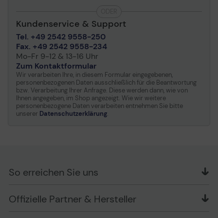
ODER
Kundenservice & Support
Tel. +49 2542 9558-250
Fax. +49 2542 9558-234
Mo-Fr 9-12 & 13-16 Uhr
Zum Kontaktformular
Wir verarbeiten Ihre, in diesem Formular eingegebenen,
personenbezogenen Daten ausschließlich für die Beantwortung
bzw. Verarbeitung Ihrer Anfrage. Diese werden dann, wie von
Ihnen angegeben, im Shop angezeigt. Wie wir weitere
personenbezogene Daten verarbeiten entnehmen Sie bitte
unserer
Datenschutzerklärung
.
So erreichen Sie uns
OFFICE Partner GmbH
Offizielle Partner & Hersteller
Schlesierring 35
48712 Gescher