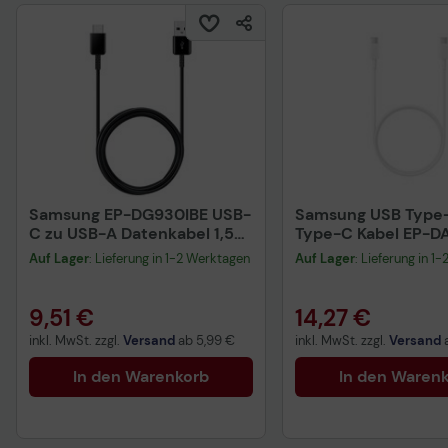
Samsung EP-DG930IBE USB-
Samsung USB Type
C zu USB-A Datenkabel 1,5m,
Type-C Kabel EP-D
schwarz
White
Auf Lager
: Lieferung in 1-2 Werktagen
Auf Lager
: Lieferung in 1
9,51 €
14,27 €
inkl. MwSt. zzgl.
Versand
ab
5,99 €
inkl. MwSt. zzgl.
Versand
In den Warenkorb
In den Waren