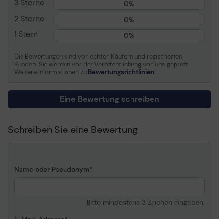
3 Sterne
Verschlussart
Reißverschluss
0%
Farbe
Schwarz, Rot
2 Sterne
0%
1 Stern
0%
Herstellergarantie
Die Bewertungen sind von echten Käufern und registrierten
Service und Support
Begrenzte Garantie: -
Kunden. Sie werden vor der Veröffentlichung von uns geprüft.
Lebensdauer
Weitere Informationen zu
Bewertungsrichtlinien.
Eine Bewertung schreiben
Schreiben Sie eine Bewertung
Name oder Pseudonym
Bitte mindestens 3 Zeichen eingeben.