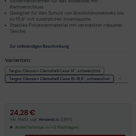
Sicherheitsriemen für das Notebook mit
Klettverschluss
Geeignet für den Schutz von Breitbildnotebooks bis
zu 15,6“ mit zusätzlicher Innentasche
Stabiles Polyestermaterial mit verstärkter robuster
Tasche
Zur vollständigen Beschreibung
Varianten:
Targus Classic+ Clamshell Case 14", schwarz/rot
+1
Targus Classic+ Clamshell Case 15-15,6", schwarz/rot
Targus Classic+ Clamshell Notebook-Tasche 45,7 cm (17 Zoll)
24,28 €
inkl. MwSt. zzgl.
Versand
ab
5,99 €
Artikel lieferbar in 1-3 Werktagen.