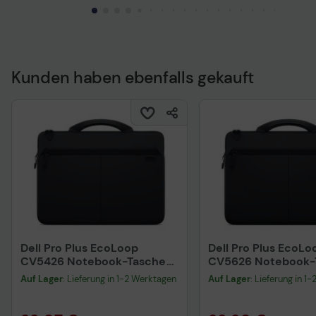
Kunden haben ebenfalls gekauft
Dell Pro Plus EcoLoop
Dell Pro Plus EcoLo
CV5426 Notebook-Tasche
CV5626 Notebook-
35,6 cm (14") Schwarz
40,6 cm (16") Schw
Auf Lager
: Lieferung in 1-2 Werktagen
Auf Lager
: Lieferung in 1