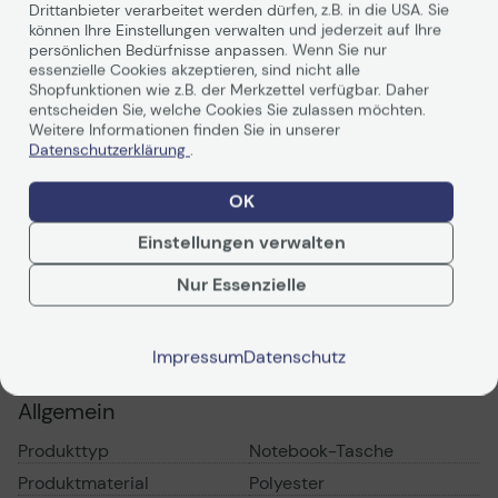
Sicherheitsriemen schützt die Oberfläche und bietet
Drittanbieter verarbeitet werden dürfen, z.B. in die USA. Sie
zusätzlichen Rundum-Schutz für Ihr Notebook. Der
können Ihre Einstellungen verwalten und jederzeit auf Ihre
verstärkte Griff ist mit weichem Neopren umhüllt und
persönlichen Bedürfnisse anpassen. Wenn Sie nur
bietet Komfort und Stabilität. In der einfach zugänglichen
essenzielle Cookies akzeptieren, sind nicht alle
funktionellen Tasche mit Reißverschluss vorne können
Shopfunktionen wie z.B. der Merkzettel verfügbar. Daher
entscheiden Sie, welche Cookies Sie zulassen möchten.
Sie Ihre Mobiltelefone, Stifte, Visitenkarten und
Weitere Informationen finden Sie in unserer
Kabel/Kopfhörer usw. verstauen.
Datenschutzerklärung
.
Weiterlesen
OK
Einstellungen verwalten
Nur Essenzielle
Technische Daten
PDF-Datenblatt
Impressum
Datenschutz
Allgemein
Produkttyp
Notebook-Tasche
Produktmaterial
Polyester