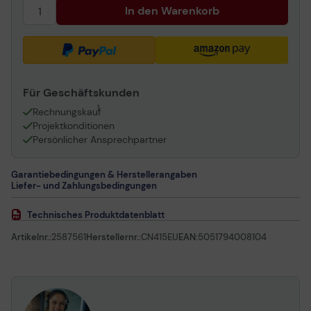
In den Warenkorb
Für Geschäftskunden
1
Rechnungskauf
Projektkonditionen
Persönlicher Ansprechpartner
Garantiebedingungen & Herstellerangaben
Liefer- und Zahlungsbedingungen
Technisches Produktdatenblatt
Artikelnr.:
2587561
Herstellernr.:
CN415EU
EAN:
5051794008104