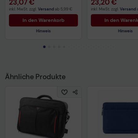
23,07 €
23,20 €
inkl. MwSt. zzgl.
Versand
ab
5,99 €
inkl. MwSt. zzgl.
Versand
In den Warenkorb
In den Waren
Hinweis
Hinweis
Technisches Produktdatenblatt
Technisches Produkt
Vorvertragliche Informationen
Vorvertragliche Info
gemäß der EU-
gemäß der EU-
Datenverordnung
Datenverordnung
Ähnliche Produkte