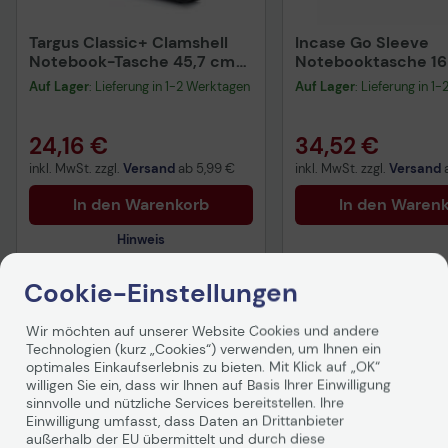
Targus Classic+ Clamshell
Incase Go Sleeve
Notebook-Tasche 45,7 cm
Notebooktasche 16 
(17 Zoll)
Auf Lager
: Lieferung in 1-2 Werktagen
Auf Lager
: Lieferung in 1
24,16 €
34,52 €
inkl. MwSt. zzgl.
Versand
ab
5,99 €
inkl. MwSt. zzgl.
Versand
In den Warenkorb
In den Waren
Hinweis
Cookie-Einstellungen
Technisches Produktdatenblatt
Wir möchten auf unserer Website Cookies und andere
Technologien (kurz „Cookies“) verwenden, um Ihnen ein
Produktbeschreibung
optimales Einkaufserlebnis zu bieten. Mit Klick auf „OK“
willigen Sie ein, dass wir Ihnen auf Basis Ihrer Einwilligung
sinnvolle und nützliche Services bereitstellen. Ihre
Die Notebook-Tasche Classic+ wurde für den Schutz von
Einwilligung umfasst, dass Daten an Drittanbieter
Breitbildnotebooks entwickelt. Die Innentasche mit
außerhalb der EU übermittelt und durch diese