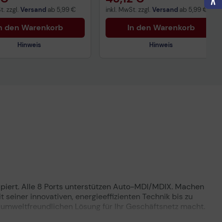
t. zzgl.
Versand
ab
5,99 €
inkl. MwSt. zzgl.
Versand
ab
5,99 €
n den Warenkorb
In den Warenkorb
Hinweis
Hinweis
nisches Produktdatenblatt
Technisches Produktdatenblatt
ertragliche Informationen
Vorvertragliche Informationen
ß der EU-
gemäß der EU-
nverordnung
Datenverordnung
piert. Alle 8 Ports unterstützen Auto-MDI/MDIX. Machen
seiner innovativen, energieeffizienten Technik bis zu
umweltfreundlichen Lösung für Ihr Geschäftsnetz macht.