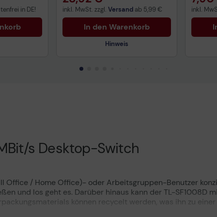
enfrei in DE!
inkl. MwSt. zzgl.
Versand
ab
5,99 €
inkl. MwS
enkorb
In den Warenkorb
I
Hinweis
uktdatenblatt
Technisches Produktdatenblatt
Tech
nformationen
Vorvertragliche Informationen
Vorv
gemäß der EU-
gemä
Datenverordnung
Date
MBit/s Desktop-Switch
 Office / Home Office)- oder Arbeitsgruppen-Benutzer konzi
eßen und los geht es. Darüber hinaus kann der TL-SF1008D mit 
ackungsmaterials können recycelt werden, was ihn zu einer 