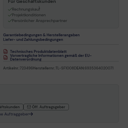
Für Geschäftskunden
1
Rechnungskauf
Projektkonditionen
Persönlicher Ansprechpartner
Garantiebedingungen & Herstellerangaben
Liefer- und Zahlungsbedingungen
Technisches Produktdatenblatt
Vorvertragliche Informationen gemäß der EU-
Datenverordnung
Artikelnr.:
723496
Herstellernr.:
TL-SF1008D
EAN:
6935364020071
äftskunden
Öff. Auftragsgeber
che Auftraggeber