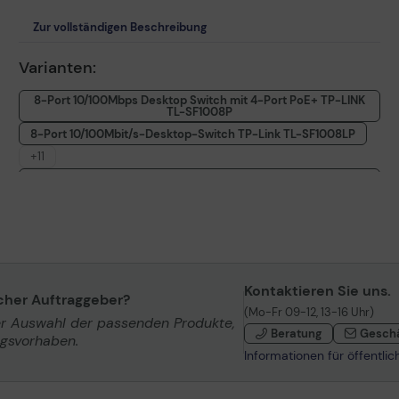
Zur vollständigen Beschreibung
Varianten:
8-Port 10/100Mbps Desktop Switch mit 4-Port PoE+ TP-LINK
TL-SF1008P
8-Port 10/100Mbit/s-Desktop-Switch TP-Link TL-SF1008LP
+11
TP-Link TL-SF1009P 9-Port 10/100Mbit/s-Desktop-Switch
mit 8 PoE+-Ports
TP-Link TL-SF1006P 6-Port 10/100Mbit/s-Desktop-Switch
mit 4-Port PoE+
5-Port 10/100Mbps Desktop Switch mit 4-Port PoE TP-Link
TL-SF1005LP
16-Port 10/100Mbit/s SwitchTP-LINK SF1016DS
Kontaktieren Sie uns.
icher Auftraggeber?
24-Port 10/100Mbit/s Switch TP-LINK TL-SF1024D
(Mo-Fr 09-12, 13-16 Uhr)
er Auswahl der passenden Produkte,
16-Port 10/100Mbit/s Switch TP-LINK TL-SF1016D
Beratung
Gesch
ngsvorhaben.
5-Port 10/100Mbit/s Switch TP-LINK TL-SF1005D
Informationen für öffentli
8-Port 10/100Mbit/s Switch TL-SF1008D
24-Port-10/100Mbit/s-Rackmount-Switch TP-Link TL-SF1024