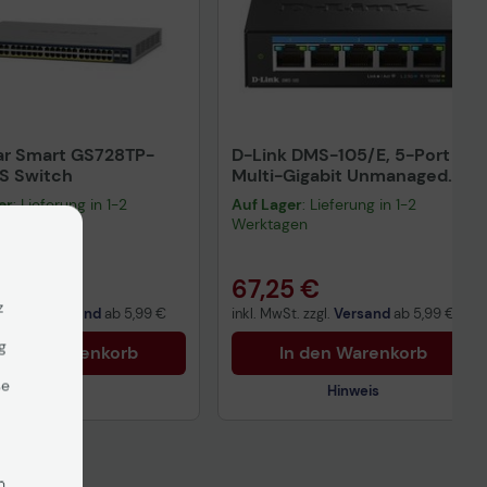
ar Smart GS728TP-
D-Link DMS-105/E, 5-Port
S Switch
Multi-Gigabit Unmanaged
Switch
er
: Lieferung in 1-2
Auf Lager
: Lieferung in 1-2
gen
Werktagen
14 €
67,25 €
z
t. zzgl.
Versand
ab
5,99 €
inkl. MwSt. zzgl.
Versand
ab
5,99 €
g
n den Warenkorb
In den Warenkorb
se
Hinweis
Technisches Produktdatenblatt
n