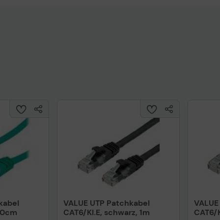
48-Port-10/100Mbit/s-Rackmount-Switch TP-Link TL-
SF1048
5-Port 10/100Mbps Desktop Switch TP-Link TL-SF1005P
kabel
VALUE UTP Patchkabel
VALUE 
 50cm
CAT6/Kl.E, schwarz, 1m
CAT6/K