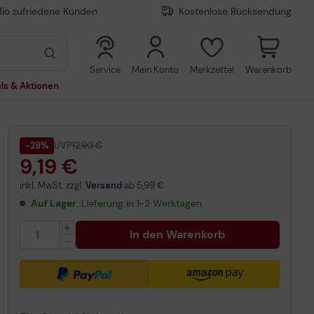
Mio zufriedene Kunden
Kostenlose Rücksendung
0
0
Service
Mein Konto
Merkzettel
Warenkorb
ls & Aktionen
-29%
UVP
12,90 €
9,19 €
inkl. MwSt. zzgl.
Versand
ab
5,99 €
Auf Lager
: Lieferung in 1-2 Werktagen
In den Warenkorb