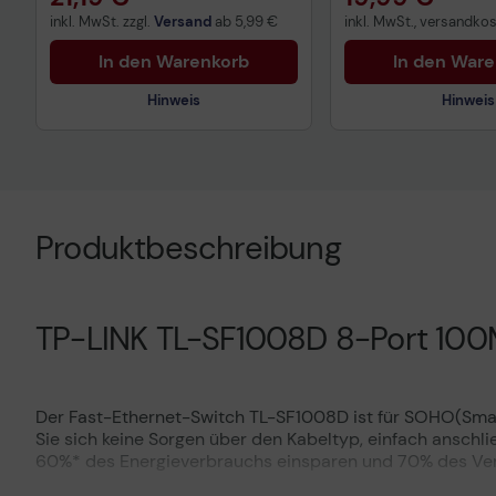
inkl. MwSt. zzgl.
Versand
ab
5,99 €
inkl. MwSt., versandkost
In den Warenkorb
In den War
Hinweis
Hinweis
Technisches Produktdatenblatt
Technisches Prod
Vorvertragliche Informationen
Vorvertragliche I
gemäß der EU-
gemäß der EU-
Produktbeschreibung
Datenverordnung
Datenverordnung
TP-LINK TL-SF1008D 8-Port 100
Der Fast-Ethernet-Switch TL-SF1008D ist für SOHO(Small
Sie sich keine Sorgen über den Kabeltyp, einfach anschli
60%* des Energieverbrauchs einsparen und 70% des Verp