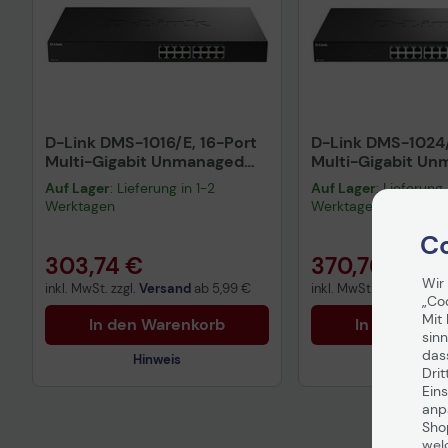
D-Link DMS-1016/E, 16-Port
D-Link DMS-1024/
Multi-Gigabit Unmanaged
Multi-Gigabit U
Switch
Switch
Auf Lager
: Lieferung in 1-2
Auf Lager
: Lieferung 
Werktagen
Werktagen
Co
303,74 €
370,76 €
Wir
inkl. MwSt. zzgl.
Versand
ab
5,99 €
inkl. MwSt. zzgl.
Versa
„Co
Mit 
In den Warenkorb
In den War
sinn
das
Hinweis
Hinweis
Drit
Eins
anpa
Sho
Technisches Produktdatenblatt
Technisches Prod
wel