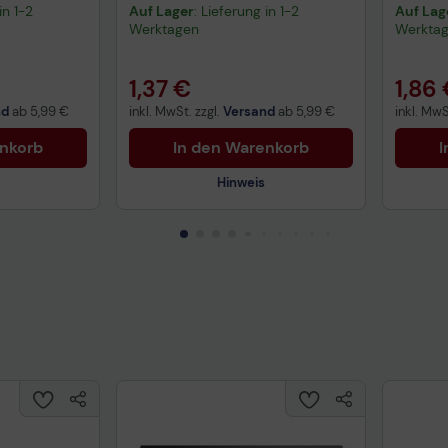
in 1-2
Auf Lager
: Lieferung in 1-2
Auf Lag
Werktagen
Werkta
1,37 €
1,86
nd
ab
5,99 €
inkl. MwSt. zzgl.
Versand
ab
5,99 €
inkl. MwS
enkorb
In den Warenkorb
I
Hinweis
uktdatenblatt
Technisches Produktdatenblatt
Tech