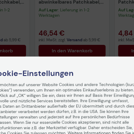
tchkabel,
abwinkelbares Patchkabel,
Patchk
 10 Stück
Kupfer, 1,5 m, grau, 10 Stück
in 1-2
Auf Lager
: Lieferung in 1-2
Auf Lag
Werktagen
Werkta
46,54 €
4,84
nd
ab
5,99 €
inkl. MwSt. zzgl.
Versand
ab
5,99 €
inkl. MwS
enkorb
In den Warenkorb
I
okie-Einstellungen
 möchten auf unserer Website Cookies und andere Technologien (kur
Sich
okies“) verwenden, um Ihnen ein optimales Einkaufserlebnis zu bieten.
Klick auf „OK“ willigen Sie ein, dass wir Ihnen auf Basis Ihrer Einwilligun
volle und nützliche Services bereitstellen. Ihre Einwilligung umfasst,
s Daten an Drittanbieter außerhalb der EU übermittelt und durch die
tanbieter verarbeitet werden dürfen, z.B. in die USA. Sie können Ihre
tellungen verwalten und jederzeit auf Ihre persönlichen Bedürfnisse
ssen. Wenn Sie nur essenzielle Cookies akzeptieren, sind nicht alle
pfunktionen wie z.B. der Merkzettel verfügbar. Daher entscheiden Sie,
che Cookies Sie zulassen möchten. Weitere Informationen finden Sie i