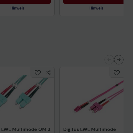
Hinweis
Hinweis
Technisches Produktdatenblatt
nisches Produktdatenblatt
s LWL Multimode OM 3
Digitus LWL Multimode