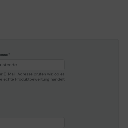
2 m
Grau
1 x RJ-45 - männlich
res
1 x RJ-45 - männlich
esse
der E-Mail-Adresse prüfen wir, ob es
ne echte Produktbewertung handelt