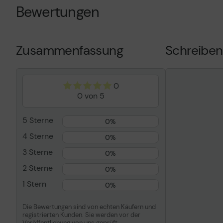
Technologie
FTP-Kabel
Bewertungen
Verdrahtungsschema
T568A
Abschirmungsmaterial
Aluminiumfol
Drähte pro Kabel
8 Kabel
Zusammenfassung
Schreiben
Länge
2 m
Anschluss/Anschlüsse
1 x RJ-45 - m
0
Anschluss/Anschlüsse (anderes
1 x RJ-45 - m
0 von 5
Kabelende)
Farbe
Grau
5 Sterne
0%
4 Sterne
0%
3 Sterne
0%
2 Sterne
0%
1 Stern
0%
Die Bewertungen sind von echten Käufern und
registrierten Kunden. Sie werden vor der
Veröffentlichung von uns geprüft.