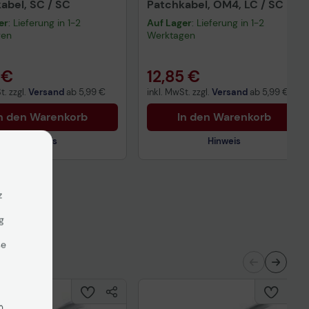
abel, SC / SC
Patchkabel, OM4, LC / SC
er
: Lieferung in 1-2
Auf Lager
: Lieferung in 1-2
gen
Werktagen
 €
12,85 €
t. zzgl.
Versand
ab
5,99 €
inkl. MwSt. zzgl.
Versand
ab
5,99 €
n den Warenkorb
In den Warenkorb
Hinweis
Hinweis
z
erheitsdatenblatt
Sicherheitsdatenblatt
g
se
n