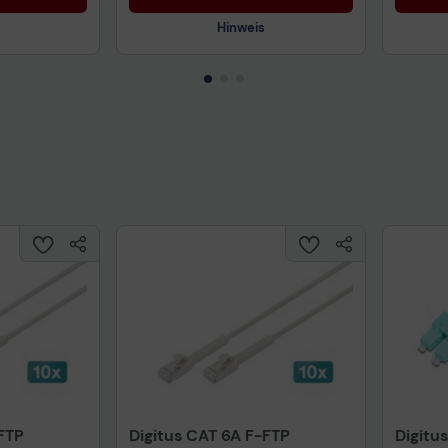
Hinweis
Technisches Produktdatenblatt
Prüfbericht für Lithiumbatterien
uktdatenblatt
Tech
FTP
Digitus CAT 6A F-FTP
Digitu