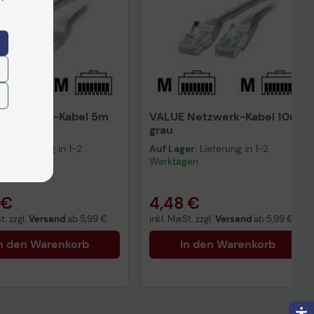
 Netzwerk-Kabel 5m
VALUE Netzwerk-Kabel 10m
grau
er
: Lieferung in 1-2
Auf Lager
: Lieferung in 1-2
gen
Werktagen
 €
4,48 €
t. zzgl.
Versand
ab
5,99 €
inkl. MwSt. zzgl.
Versand
ab
5,99 €
n den Warenkorb
In den Warenkorb