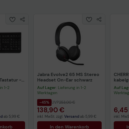
Jabra Evolve2 65 MS Stereo
CHERR
astatur -
Headset On-Ear schwarz
kabel
warz
schwa
in 1-2
Auf Lager
: Lieferung in 1-2
Auf Lag
Werktagen
Werkta
-45%
UVP
253,00 €
138,90 €
6,45
nd
ab
5,99 €
inkl. MwSt. zzgl.
Versand
ab
5,99 €
inkl. MwS
enkorb
In den Warenkorb
I