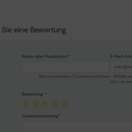
Länge
Farbe
ie
 Sie eine Bewertung
Konnektivität
ännlich
Anschluss/Anschlüsse
ännlich
Anschluss/Anschlüsse (ande
Name oder Pseudonym
E-Mail-Adr
Kabelende)
Bitte mindestens 3 Zeichen eingeben.
Mithilfe 
sich um ei
Bewertung:
Zusammenfassung