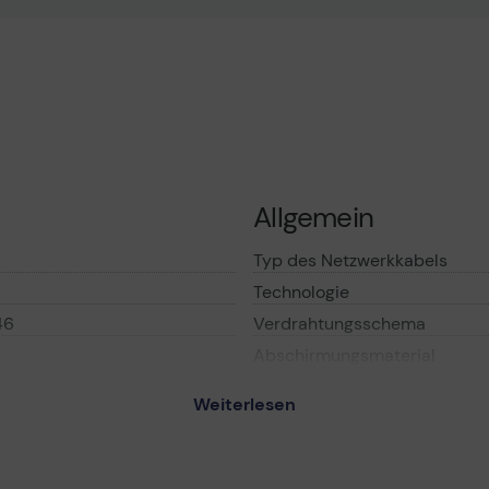
Allgemein
Typ des Netzwerkkabels
Technologie
46
Verdrahtungsschema
Abschirmungsmaterial
American Wire Gauge (AWG)
Weiterlesen
Drähte pro Kabel
Kabel - 2 m - Grau
Paare pro Kabel
- CAT 5e
Impedanz