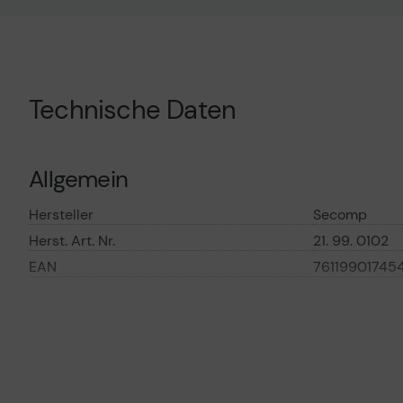
Technische Daten
Allgemein
Hersteller
Secomp
Herst. Art. Nr.
21. 99. 0102
EAN
76119901745
Hauptmerkmale
Produktbeschreibung
VALUE Patch-
Typ
Patch-Kabel 