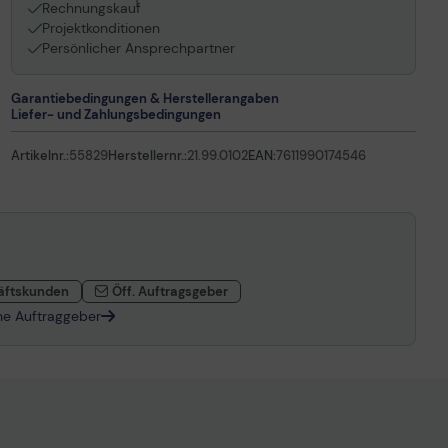
1
Rechnungskauf
Projektkonditionen
Persönlicher Ansprechpartner
Garantiebedingungen & Herstellerangaben
Liefer- und Zahlungsbedingungen
Artikelnr.:
55829
Herstellernr.:
21.99.0102
EAN:
7611990174546
äftskunden
Öff. Auftragsgeber
che Auftraggeber