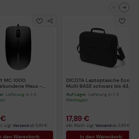
Y MC 1000
DICOTA Laptoptasche Eco
gebundene Maus -
Multi BASE schwarz bis 43,9
rz
cm (17,3 Zoll)
er
: Lieferung in 1-2
Auf Lager
: Lieferung in 1-2
gen
Werktagen
 €
17,89 €
t. zzgl.
Versand
ab
5,99 €
inkl. MwSt. zzgl.
Versand
ab
5,99 €
n den Warenkorb
In den Warenkorb