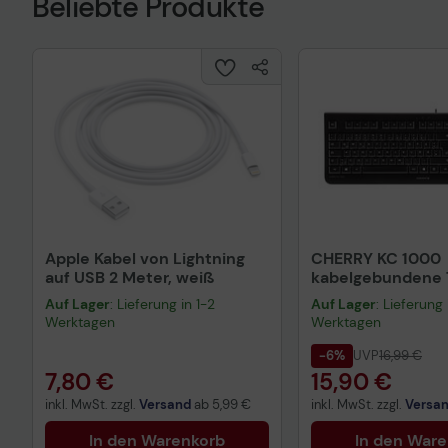
Beliebte Produkte
Apple Kabel von Lightning
CHERRY KC 1000
auf USB 2 Meter, weiß
kabelgebundene T
QWERTZ DE - sch
Auf Lager
: Lieferung in 1-2
Auf Lager
: Lieferung 
Werktagen
Werktagen
-6%
UVP
16,99 €
7,80 €
15,90 €
inkl. MwSt. zzgl.
Versand
ab
5,99 €
inkl. MwSt. zzgl.
Versa
In den Warenkorb
In den War