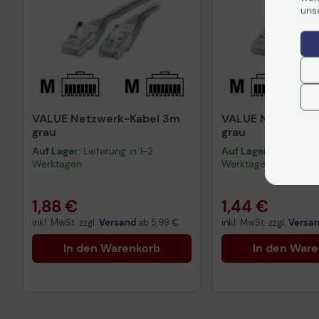
uns
VALUE Netzwerk-Kabel 3m
VALUE Netzwerk-
grau
grau
Auf Lager
: Lieferung in 1-2
Auf Lager
: Lieferung 
Werktagen
Werktagen
1,88 €
1,44 €
inkl. MwSt. zzgl.
Versand
ab
5,99 €
inkl. MwSt. zzgl.
Versa
In den Warenkorb
In den War