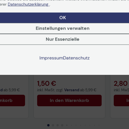
erer
Datenschutzerklärung
.
OK
Einstellungen verwalten
Nur Essenzielle
Kabel 2m
VALUE Netzwerk-Kabel 1m
VALUE
grau
grau
Impressum
Datenschutz
in 1-2
Auf Lager
: Lieferung in 1-2
Auf Lag
Werktagen
Werkta
1,50 €
2,80
nd
ab
5,99 €
inkl. MwSt. zzgl.
Versand
ab
5,99 €
inkl. MwS
enkorb
In den Warenkorb
I