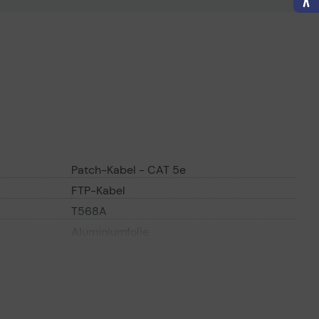
Patch-Kabel - CAT 5e
FTP-Kabel
T568A
Aluminiumfolie
26
8 Kabel
4 Paar(e)
100 Ohm