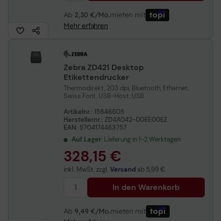
Ab
2,30 €/Mo.
mieten mit
Mehr erfahren
Zebra ZD421 Desktop
Etikettendrucker
Thermodirekt, 203 dpi, Bluetooth, Ethernet,
Swiss Font, USB-Host, USB
Artikelnr.:
15646605
Herstellernr.:
ZD4A042-D0EE00EZ
EAN:
5704174463757
Auf Lager
: Lieferung in 1-2 Werktagen
328,15 €
inkl. MwSt. zzgl.
Versand
ab
5,99 €
In den Warenkorb
Ab
9,49 €/Mo.
mieten mit