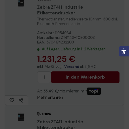
Zebra ZT411 Industrie
Etikettendrucker
Thermotransfer, Medienbreite 104mm, 300 dpi,
Bluetooth, Ethernet, seriell
Artikelnr.:
11954964
Herstellernr.:
ZT41143-T0E0000Z
EAN:
5704174232209
Auf Lager
: Lieferung in 1-2 Werktagen
1.231,25 €
inkl. MwSt. zzgl.
Versand
ab
5,99 €
In den Warenkorb
Ab
33,49 €/Mo.
mieten mit
Mehr erfahren
Zebra ZT411 Industrie
Etikettendrucker