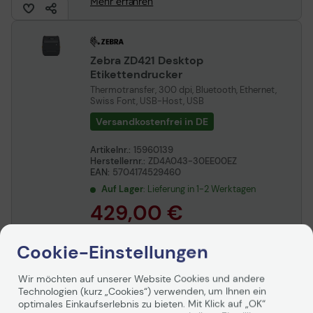
Mehr erfahren
Zebra ZD421 Desktop
Etikettendrucker
Thermotransfer, 300 dpi, Bluetooth, Ethernet,
Swiss Font, USB-Host, USB
Versandkostenfrei in DE
Artikelnr.:
15960139
Herstellernr.:
ZD4A043-30EE00EZ
EAN:
5704174529460
Auf Lager
: Lieferung in 1-2 Werktagen
429,00 €
inkl. MwSt., versandkostenfrei in DE!
Cookie-Einstellungen
In den Warenkorb
Wir möchten auf unserer Website Cookies und andere
Ab
12,49 €/Mo.
mieten mit
Technologien (kurz „Cookies“) verwenden, um Ihnen ein
optimales Einkaufserlebnis zu bieten. Mit Klick auf „OK“
Mehr erfahren