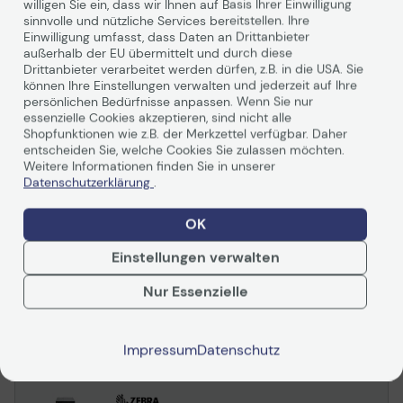
willigen Sie ein, dass wir Ihnen auf Basis Ihrer Einwilligung
sinnvolle und nützliche Services bereitstellen. Ihre
Einwilligung umfasst, dass Daten an Drittanbieter
außerhalb der EU übermittelt und durch diese
Zebra ZD421 Desktop
Drittanbieter verarbeitet werden dürfen, z.B. in die USA. Sie
Etikettendrucker
können Ihre Einstellungen verwalten und jederzeit auf Ihre
persönlichen Bedürfnisse anpassen. Wenn Sie nur
Thermotransfer, 203 dpi, Bluetooth, Ethernet,
essenzielle Cookies akzeptieren, sind nicht alle
Swiss Font, USB-Host, USB
Shopfunktionen wie z.B. der Merkzettel verfügbar. Daher
Artikelnr.:
15960136
entscheiden Sie, welche Cookies Sie zulassen möchten.
Herstellernr.:
ZD4A042-30EE00EZ
Weitere Informationen finden Sie in unserer
EAN:
5704174474982
Datenschutzerklärung
.
Auf Lager
: Lieferung in 1-2 Werktagen
378,61 €
OK
inkl. MwSt. zzgl.
Versand
ab
5,99 €
Einstellungen verwalten
In den Warenkorb
Nur Essenzielle
Ab
10,99 €/Mo.
mieten mit
Impressum
Datenschutz
Mehr erfahren