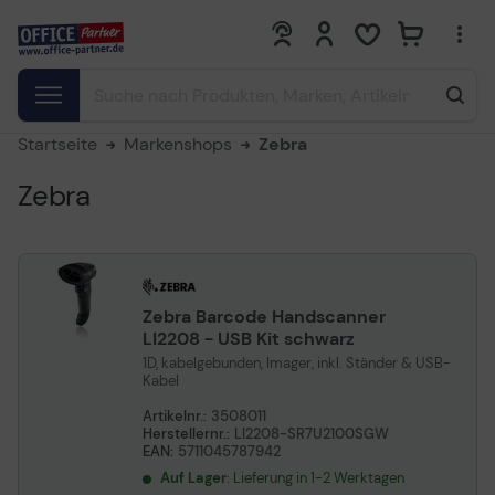
0
0
Startseite
Markenshops
Zebra
Zebra
Zebra Barcode Handscanner
LI2208 - USB Kit schwarz
1D, kabelgebunden, Imager, inkl. Ständer & USB-
Kabel
Artikelnr.:
3508011
Herstellernr.:
LI2208-SR7U2100SGW
EAN:
5711045787942
Auf Lager
: Lieferung in 1-2 Werktagen