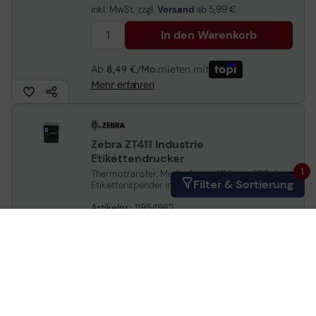
inkl. MwSt. zzgl.
Versand
ab
5,99 €
In den Warenkorb
Ab
8,49 €/Mo.
mieten mit
Mehr erfahren
Zebra ZT411 Industrie
Etikettendrucker
1
Thermotransfer, Medienbreite 104mm, 203 dpi,
Filter & Sortierung
Etikettenspender inkl. Aufwickler
Artikelnr.:
11954962
Herstellernr.:
ZT41142-T3E0000Z
EAN:
5704174466994
Auf Lager
: Lieferung in 1-2 Werktagen
1.861,32 €
inkl. MwSt. zzgl.
Versand
ab
5,99 €
In den Warenkorb