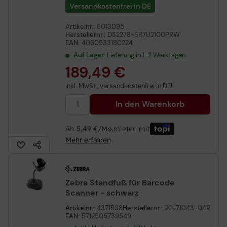
Versandkostenfrei in DE
Artikelnr.:
8013095
Herstellernr.:
DS2278-SR7U2100PRW
EAN:
4060533180224
Auf Lager
: Lieferung in 1-2 Werktagen
189,49 €
inkl. MwSt., versandkostenfrei in DE!
In den Warenkorb
Ab
5,49 €/Mo.
mieten mit
Mehr erfahren
Zebra Standfuß für Barcode
Scanner - schwarz
Artikelnr.:
4371538
Herstellernr.:
20-71043-04R
EAN:
5712505739549