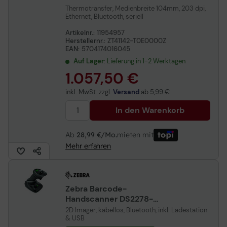
Thermotransfer, Medienbreite 104mm, 203 dpi,
Ethernet, Bluetooth, seriell
Artikelnr.:
11954957
Herstellernr.:
ZT41142-T0E0000Z
EAN:
5704174016045
Auf Lager
: Lieferung in 1-2 Werktagen
1.057,50 €
inkl. MwSt. zzgl.
Versand
ab
5,99 €
In den Warenkorb
Ab
28,99 €/Mo.
mieten mit
Mehr erfahren
Zebra Barcode-
Handscanner DS2278-
SR7U2100PRW - USB Kit
2D Imager, kabellos, Bluetooth, inkl. Ladestation
schwarz
& USB