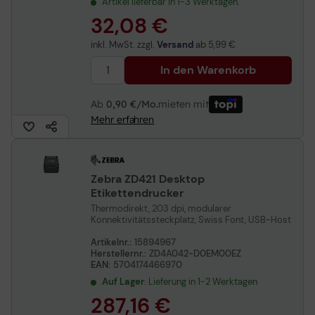
Artikel lieferbar in 1-3 Werktagen.
32,08 €
inkl. MwSt. zzgl.
Versand
ab
5,99 €
In den Warenkorb
Ab
0,90 €/Mo.
mieten mit
Mehr erfahren
Zebra ZD421 Desktop
Etikettendrucker
Thermodirekt, 203 dpi, modularer
Konnektivitätssteckplatz, Swiss Font, USB-Host
Artikelnr.:
15894967
Herstellernr.:
ZD4A042-D0EM00EZ
EAN:
5704174466970
Auf Lager
: Lieferung in 1-2 Werktagen
287,16 €