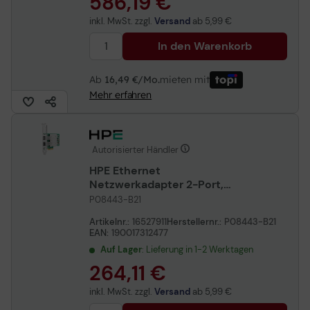
586,19 €
inkl. MwSt. zzgl.
Versand
ab
5,99 €
In den Warenkorb
Ab
16,49 €/Mo.
mieten mit
Mehr erfahren
Autorisierter Händler
HPE Ethernet
Netzwerkadapter 2-Port,
10/25Gbit/s, SFP28, E810-
P08443-B21
XXVDA2
Artikelnr.:
16527911
Herstellernr.:
P08443-B21
EAN:
190017312477
Auf Lager
: Lieferung in 1-2 Werktagen
264,11 €
inkl. MwSt. zzgl.
Versand
ab
5,99 €