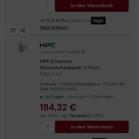
In den Warenkorb
Ab
3,18 €/Mo.
mieten mit
Mehr erfahren
Autorisierter Händler
HPE Ethernet
Netzwerkadapter 2-Port,
10Gbit/s, SFP+, Broadcom
P26259-B21
BCM57412
Artikelnr.:
15236932
Herstellernr.:
P26259-B21
EAN:
190017443966
Auf Lager
: Lieferung in 1-2 Werktagen
184,32 €
inkl. MwSt. zzgl.
Versand
ab
5,99 €
In den Warenkorb