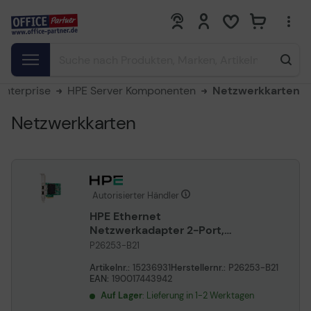
0
0
Enterprise
HPE Server Komponenten
Netzwerkkarten
Netzwerkkarten
Autorisierter Händler
HPE Ethernet
Netzwerkadapter 2-Port,
10Gbit/s, RJ-45, Broadcom
P26253-B21
BCM57416
Artikelnr.:
15236931
Herstellernr.:
P26253-B21
EAN:
190017443942
Auf Lager
: Lieferung in 1-2 Werktagen