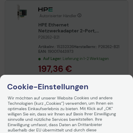
Autorisierter Händler
HPE Ethernet
Netzwerkadapter 2-Port,
10/25Gbit/s, SFP28,
P26262-B21
BCM57414
Artikelnr.:
15232326
Herstellernr.:
P26262-B21
EAN:
190017443973
Auf Lager
: Lieferung in 1-2 Werktagen
197,36 €
inkl. MwSt. zzgl.
Versand
ab
5,99 €
Cookie-Einstellungen
In den Warenkorb
Wir möchten auf unserer Website Cookies und andere
Ab
5,99 €/Mo.
mieten mit
Technologien (kurz „Cookies“) verwenden, um Ihnen ein
Mehr erfahren
optimales Einkaufserlebnis zu bieten. Mit Klick auf „OK“
willigen Sie ein, dass wir Ihnen auf Basis Ihrer Einwilligung
sinnvolle und nützliche Services bereitstellen. Ihre
Einwilligung umfasst, dass Daten an Drittanbieter
außerhalb der EU übermittelt und durch diese
Autorisierter Händler