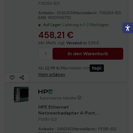
10/25Gbit/s, SFP28,
P26264-B21
BCM57504
Artikelnr.:
25262858
Herstellernr.:
P26264-B21
EAN:
190017497112
Auf Lager
: Lieferung in 1-2 Werktagen
458,21 €
inkl. MwSt. zzgl.
Versand
ab
5,99 €
In den Warenkorb
Ab
12,99 €/Mo.
mieten mit
Mehr erfahren
Autorisierter Händler
HPE Ethernet
Netzwerkadapter 4-Port,
1Gbit/s, RJ-45, BCM5719,
P51181-B21
OCP3
Artikelnr.:
24601413
Herstellernr.:
P51181-B21