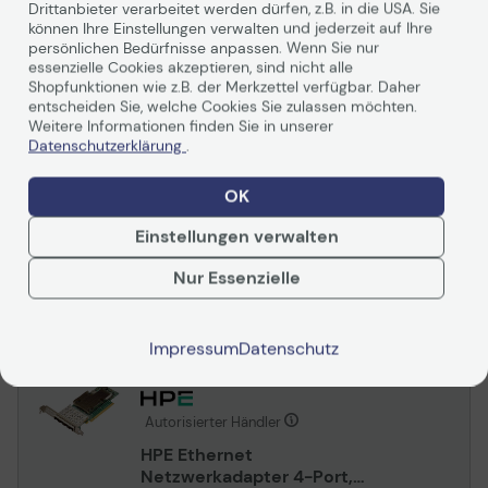
Drittanbieter verarbeitet werden dürfen, z.B. in die USA. Sie
HPE Ethernet
können Ihre Einstellungen verwalten und jederzeit auf Ihre
persönlichen Bedürfnisse anpassen. Wenn Sie nur
Netzwerkadapter 2-Port,
essenzielle Cookies akzeptieren, sind nicht alle
10Gbit/s, RJ-45, X550-AT2
817738-B21
Shopfunktionen wie z.B. der Merkzettel verfügbar. Daher
entscheiden Sie, welche Cookies Sie zulassen möchten.
Artikelnr.:
8200539
Herstellernr.:
817738-B21
Weitere Informationen finden Sie in unserer
EAN:
889296614302
Datenschutzerklärung
.
Auf Lager
: Lieferung in 1-2 Werktagen
453,84 €
OK
inkl. MwSt. zzgl.
Versand
ab
5,99 €
Einstellungen verwalten
In den Warenkorb
Nur Essenzielle
Ab
12,99 €/Mo.
mieten mit
Mehr erfahren
Impressum
Datenschutz
Autorisierter Händler
HPE Ethernet
Netzwerkadapter 4-Port,