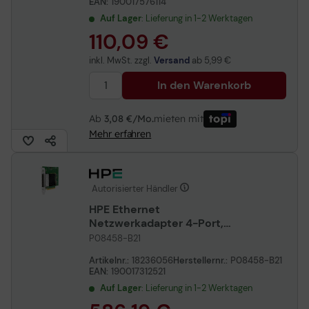
EAN:
190017576114
Auf Lager
: Lieferung in 1-2 Werktagen
110,09 €
inkl. MwSt. zzgl.
Versand
ab
5,99 €
In den Warenkorb
Ab
3,08 €/Mo.
mieten mit
Mehr erfahren
Autorisierter Händler
HPE Ethernet
Netzwerkadapter 4-Port,
10/25Gbit/s, SFP28, E810-
P08458-B21
XXVDA4
Artikelnr.:
18236056
Herstellernr.:
P08458-B21
EAN:
190017312521
Auf Lager
: Lieferung in 1-2 Werktagen