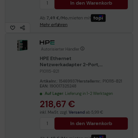
In den Warenkorb
Ab
7,49 €/Mo.
mieten mit
Mehr erfahren
Autorisierter Händler
HPE Ethernet
Netzwerkadapter 2-Port,
10/25Gbit/s, SFP28,
P10115-B21
BCM57414, OCP3
Artikelnr.:
15469937
Herstellernr.:
P10115-B21
EAN:
190017325248
Auf Lager
: Lieferung in 1-2 Werktagen
218,67 €
inkl. MwSt. zzgl.
Versand
ab
5,99 €
In den Warenkorb