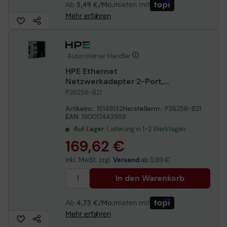
Ab
5,49 €/Mo.
mieten mit
Mehr erfahren
Autorisierter Händler
HPE Ethernet
Netzwerkadapter 2-Port,
10Gbit/s, SFP+, BCM57412,
P26256-B21
OCP3
Artikelnr.:
15149132
Herstellernr.:
P26256-B21
EAN:
190017443959
Auf Lager
: Lieferung in 1-2 Werktagen
169,62 €
inkl. MwSt. zzgl.
Versand
ab
5,99 €
In den Warenkorb
Ab
4,75 €/Mo.
mieten mit
Mehr erfahren