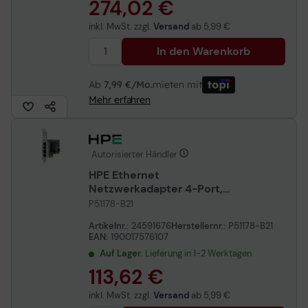
274,02 €
inkl. MwSt. zzgl.
Versand
ab
5,99 €
In den Warenkorb
Ab
7,99 €/Mo.
mieten mit
Mehr erfahren
Autorisierter Händler
HPE Ethernet
Netzwerkadapter 4-Port,
1Gbit/s, RJ-45, Broadcom
P51178-B21
BCM5719
Artikelnr.:
24591676
Herstellernr.:
P51178-B21
EAN:
190017576107
Auf Lager
: Lieferung in 1-2 Werktagen
113,62 €
inkl. MwSt. zzgl.
Versand
ab
5,99 €