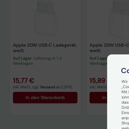
Apple 20W USB‑C Ladegerät,
Apple 20W USB-C 
weiß
weiß
Auf Lager
: Lieferung in 1-2
Auf Lager
: Lieferung 
Werktagen
Werktagen
Co
15,77 €
15,89 €
Wir
„Co
inkl. MwSt. zzgl.
Versand
ab
5,99 €
inkl. MwSt. zzgl.
Versa
Mit 
sinn
In den Warenkorb
In den War
das
Drit
Eins
anpa
Sho
wel