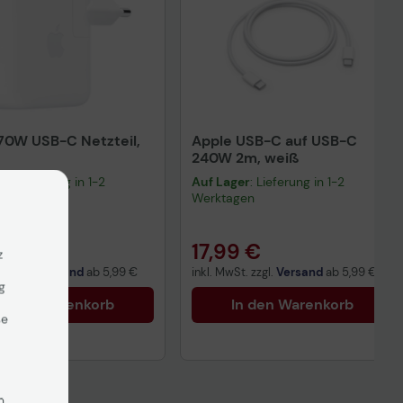
70W USB-C Netzteil,
Apple USB-C auf USB-C
240W 2m, weiß
er
: Lieferung in 1-2
Auf Lager
: Lieferung in 1-2
gen
Werktagen
8 €
17,99 €
z
t. zzgl.
Versand
ab
5,99 €
inkl. MwSt. zzgl.
Versand
ab
5,99 €
g
n den Warenkorb
In den Warenkorb
se
n