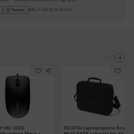
(Mo-Fr 09-12, 13-16 Uhr)
Termin
Y MC 1000
DICOTA Laptoptasche Eco
gebundene Maus -
Multi BASE schwarz bis 43,9