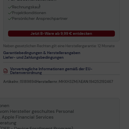
1
Rechnungskauf
Projektkonditionen
Persönlicher Ansprechpartner
Jetzt B-Ware ab 9,99 € entdecken
Neben gesetzlichen Rechten gilt eine Herstellergarantie:
12 Monate
Garantiebedingungen & Herstellerangaben
Liefer- und Zahlungsbedingungen
Vorvertragliche Informationen gemäß der EU-
Datenverordnung
Artikelnr.:
15189894
Herstellernr.:
MHXH3ZM/A
EAN:
194252192467
ionen
 vom Hersteller geschultes Personal
, Apple Financial Services
beratung
 (DEP - Device Enrollment Program)