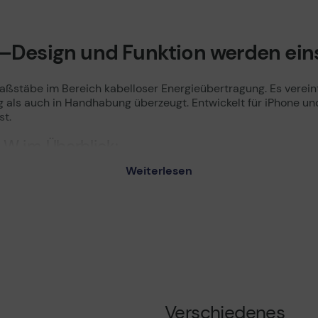
–Design und Funktion werden ein
ßstäbe im Bereich kabelloser Energieübertragung. Es vereint
ng als auch in Handhabung überzeugt. Entwickelt für iPhone u
st.
 W im Überblick:
Weiterlesen
 Andockstelle
dern Apple Geräten
s / AirPods Pro/ Wireless Charging Case
bensdauer der Batterie
e Apple Fans
Verschiedenes