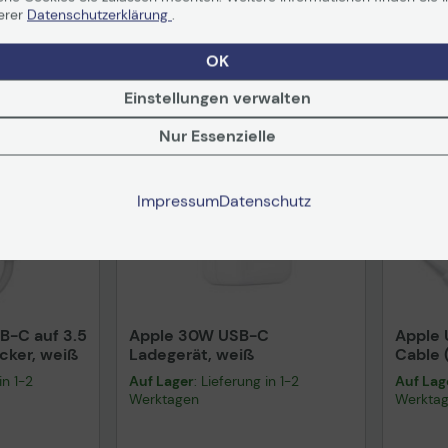
erer
Datenschutzerklärung
.
OK
Einstellungen verwalten
Nur Essenzielle
Impressum
Datenschutz
B-C auf 3.5
Apple 30W USB-C
Apple 
cker, weiß
Ladegerät, weiß
Cable 
in 1-2
Auf Lager
: Lieferung in 1-2
Auf Lag
Werktagen
Werkta