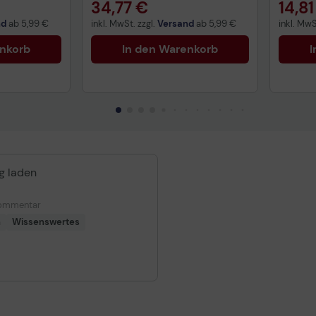
34,77 €
14,81
nd
ab
5,99 €
inkl. MwSt. zzgl.
Versand
ab
5,99 €
inkl. MwS
enkorb
In den Warenkorb
I
ig laden
 Kommentar
n
Wissenswertes