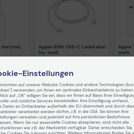
Netzteil,
Apple 60W USB-C Ladekabel
Apple 
1m, weiß
weiß
in 1-2
Auf Lager
: Lieferung in 1-2
Auf Lag
Werktagen
Werkta
okie-Einstellungen
12,80 €
54,6
 möchten auf unserer Website Cookies und andere Technologien (kur
okies“) verwenden, um Ihnen ein optimales Einkaufserlebnis zu bieten.
nd
ab
5,99 €
inkl. MwSt. zzgl.
Versand
ab
5,99 €
inkl. MwS
Klick auf „OK“ willigen Sie ein, dass wir Ihnen auf Basis Ihrer Einwilligun
volle und nützliche Services bereitstellen. Ihre Einwilligung umfasst,
enkorb
In den Warenkorb
I
s Daten an Drittanbieter außerhalb der EU übermittelt und durch die
tanbieter verarbeitet werden dürfen, z.B. in die USA. Sie können Ihre
tellungen verwalten und jederzeit auf Ihre persönlichen Bedürfnisse
ssen. Wenn Sie nur essenzielle Cookies akzeptieren, sind nicht alle
pfunktionen wie z.B. der Merkzettel verfügbar. Daher entscheiden Sie,
che Cookies Sie zulassen möchten. Weitere Informationen finden Sie i