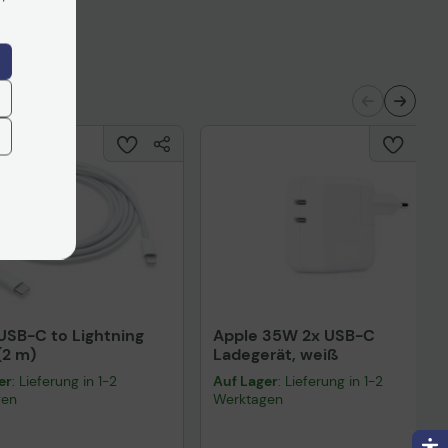
USB-C to Lightning
Apple 35W 2x USB-C
(2 m)
Ladegerät, weiß
er
: Lieferung in 1-2
Auf Lager
: Lieferung in 1-2
gen
Werktagen