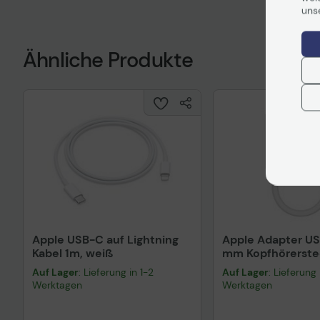
uns
Ähnliche Produkte
Apple USB-C auf Lightning
Apple Adapter US
Kabel 1m, weiß
mm Kopfhörerste
Auf Lager
: Lieferung in 1-2
Auf Lager
: Lieferung 
Werktagen
Werktagen