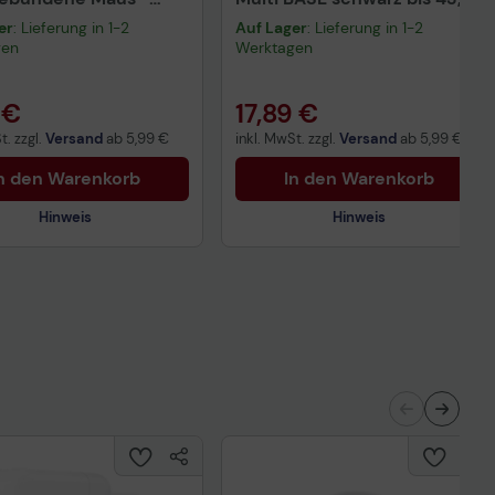
rz
cm (17,3 Zoll)
er
: Lieferung in 1-2
Auf Lager
: Lieferung in 1-2
gen
Werktagen
 €
17,89 €
t. zzgl.
Versand
ab
5,99 €
inkl. MwSt. zzgl.
Versand
ab
5,99 €
n den Warenkorb
In den Warenkorb
Hinweis
Hinweis
Technisches Produktdatenblatt
nisches Produktdatenblatt