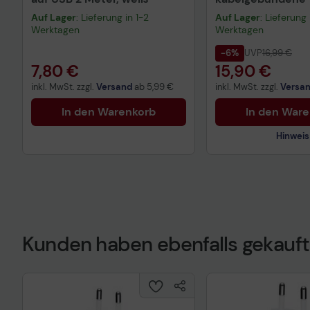
QWERTZ DE - sch
Auf Lager
: Lieferung in 1-2
Auf Lager
: Lieferung 
Werktagen
Werktagen
-6%
UVP
16,99 €
7,80 €
15,90 €
inkl. MwSt. zzgl.
Versand
ab
5,99 €
inkl. MwSt. zzgl.
Versa
In den Warenkorb
In den War
Hinweis
Kunden haben ebenfalls gekauft
Technisches Prod