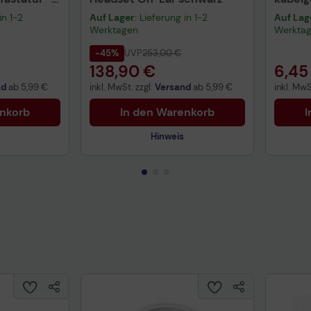
warz
schwa
in 1-2
Auf Lager
: Lieferung in 1-2
Auf Lag
Werktagen
Werkta
-45%
UVP
253,00 €
138,90 €
6,45
nd
ab
5,99 €
inkl. MwSt. zzgl.
Versand
ab
5,99 €
inkl. MwS
enkorb
In den Warenkorb
I
Hinweis
Technisches Produktdatenblatt
Prüfbericht für Lithiumbatterien
uktdatenblatt
Tech