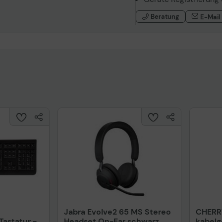
Beratung
E-Mail
Jabra Evolve2 65 MS Stereo
CHERR
astatur -
Headset On-Ear schwarz
kabel