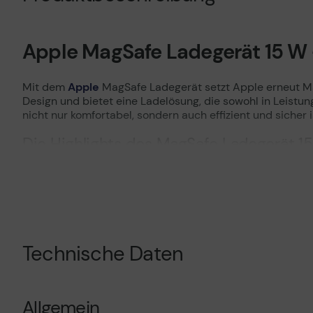
Apple MagSafe Ladegerät 15 W 
Mit dem
Apple
MagSafe Ladegerät setzt Apple erneut Ma
Design und bietet eine Ladelösung, die sowohl in Leistu
nicht nur komfortabel, sondern auch effizient und sicher i
Die Highlights des MagSafe Ladegerät 15
Komfortables, drahtloses Aufladen über magnetische
USB-C-Kabel, 1m lang
15 Watt Power für schnelles Laden
Qi-Technologie für umfassende Kompatibilität mit an
Geschaffen für alle Modelle ab dem iPhone 8 / AirPod
Besonders schonender Ladevorgang für eine lange Le
Technische Daten
Zukunftsweisender High-Runner: ein Musthave für all
Allgemein