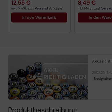
12,55 €
8,49 €
inkl. MwSt. zzgl.
Versand
ab
5,99 €
inkl. MwSt. zzgl.
Versa
In den Warenkorb
In den War
Akku richt
26.03.25 | 1
Neuigkeite
Produktbeschreibung